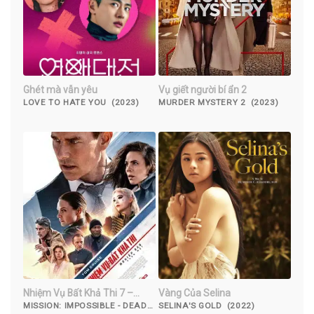
Ghét mà vẫn yêu
Vụ giết người bí ẩn 2
LOVE TO HATE YOU (2023)
MURDER MYSTERY 2 (2023)
Nhiệm Vụ Bất Khả Thi 7 –
Vàng Của Selina
Nghiệp Báo Phần 1 CAM
MISSION: IMPOSSIBLE - DEAD
SELINA'S GOLD (2022)