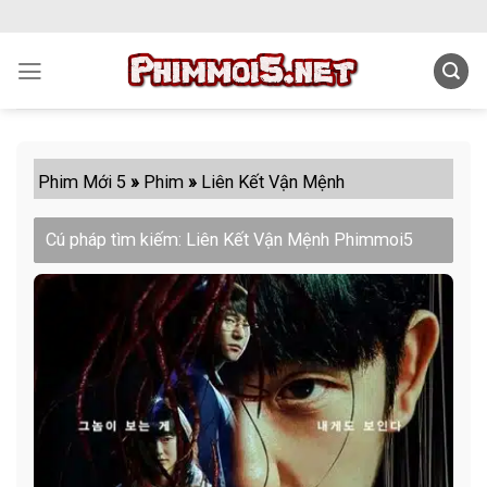
Skip
to
content
Phim Mới 5
»
Phim
»
Liên Kết Vận Mệnh
Cú pháp tìm kiếm: Liên Kết Vận Mệnh Phimmoi5