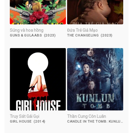
Súng và hoa hồng
Đứa Trẻ Giả Mạo
GUNS & GULAABS (2023)
THE CHANGELING (2023)
Truy Sát Gái Gọi
Thần Cung Côn Luân
GIRL HOUSE (2014)
CANDLE IN THE TOMB: KUNLUN
TOMB (2022)