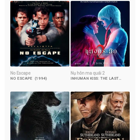
No Escape
Nụ hôn ma quái 2
NO ESCAPE (1994)
INHUMAN KISS: THE LAST
BREATH (2022)