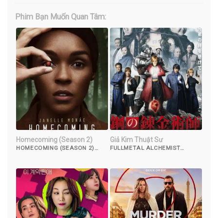
Phim Bạn Muốn Quan Tâm:
Homecoming (Season 2)
Giả Kim Thuật Sư
HOMECOMING (SEASON 2)
FULLMETAL ALCHEMIST
(2020)
(2017)