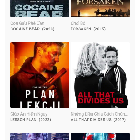
Con Gấu Phê Cần
Chối Bỏ
COCAINE BEAR (2023)
FORSAKEN (2015)
Giáo Án Hiểm Nguy
Những Điều Chia Cách Chúng
Ta
LESSON PLAN (2022)
ALL THAT DIVIDES US (2017)