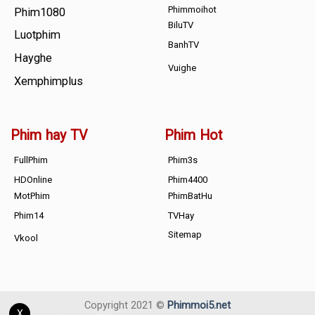
Phimmoihot
Phim1080
BiluTV
Luotphim
BanhTV
Hayghe
Vuighe
Xemphimplus
Phim hay TV
Phim Hot
FullPhim
Phim3s
HDOnline
Phim4400
MotPhim
PhimBatHu
Phim14
TVHay
Sitemap
Vkool
Copyright 2021 ©
Phimmoi5.net
X