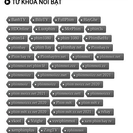
TỪ KHÓA NỔI BẬT
BanhTV
BiluTV
FullPhim
HayGhe
HDOnline
Luotphim
MotPhim
phim3s
phim14
phim1080
phim 1080
PhimBatHu
phimhay
phim hay
phimhay.net
Phimhay.tv
Phim hay tv
Phimhaytvv.net
phimmoi
phimmoi.net
phimmoi.net phim lẻ
phimmoi.zzz
phimmoii.zz
phimmoiizz
phimmoiizz.met
phimmoiizz.net 2021
phimmoiz
phimmoizz
phim moizz.net 2020
phim moizz.net 2021
phimmoizz.nett
phimmoizzz
phimmoizzz.net 2020
Phim mới
phim mới z
phim mới zz.net 2020
phim mới zz.net 2021
tvhay
vkool
Vuighe
vuviphimmoi
xem phim hay tv
xemphimplus
ZingTV
zphimmoi