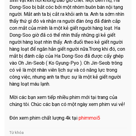
sinh vật kết nối không bao giờ chết. Một đêm nọ, Ha
Dong-Soo bị bắt cóc bởi một nhóm buôn bán nội tạng
người. Mắt anh ta bị cắt ra khỏi anh ta. Anh ta sớm nhìn
thấy thứ gì đó và nhận ra người đàn ông đã đánh cắp
con mắt của mình là một kẻ giết người hàng loạt. Ha
Dong-Soo giờ đã có thể nhìn thấy những gì kẻ giết
người hàng loạt nhìn thấy. Anh đuổi theo kẻ giết người
hàng loạt để ngăn hắn giết người nữa.Trong khi đó, con
mắt bị đánh cắp của Ha Dong-Soo đã được cấy ghép
vào Oh Jin-Seob ( Ko Gyung-Pyo ). Oh Jin-Seob trông
có vẻ là một nhân viên lịch sự và có năng lực trong
công việc, nhưng anh ta thực sự là một kẻ giết người
hàng loạt máu lạnh.
Mời các bạn xem tiếp nhiều phim mới tại trang của
chúng tôi. Chúc các bạn có một ngày xem phim vui vẻ!
Đón xem phim chất lượng 4k tại
phimmoi5
Từ khóa