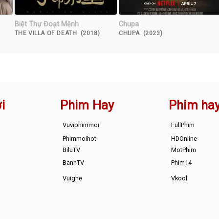
Biệt Thự Đoạt Mệnh
Chupa
THE VILLA OF DEATH (2018)
CHUPA (2023)
i
Phim Hay
Phim ha
Vuviphimmoi
FullPhim
Phimmoihot
HDOnline
BiluTV
MotPhim
BanhTV
Phim14
Vuighe
Vkool
s