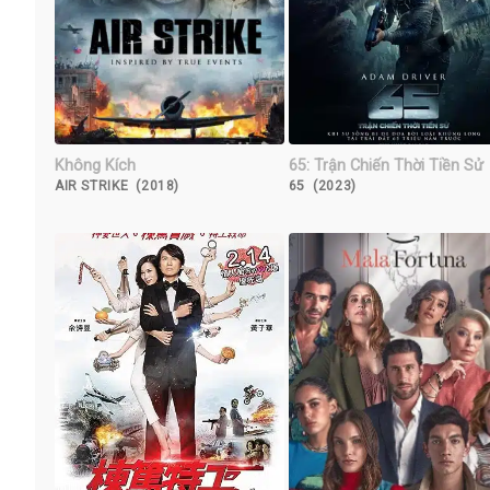
Không Kích
65: Trận Chiến Thời Tiền Sử
AIR STRIKE (2018)
65 (2023)