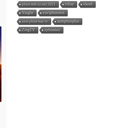
phim mới zz.net 2021
tvhay
vkool
Vuighe
vuviphimmoi
xem phim hay tv
xemphimplus
ZingTV
zphimmoi