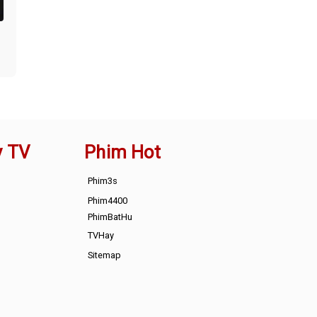
y TV
Phim Hot
Phim3s
Phim4400
PhimBatHu
TVHay
Sitemap