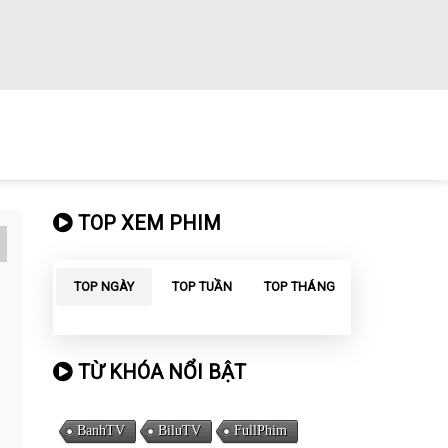
TOP XEM PHIM
TOP NGÀY
TOP TUẦN
TOP THÁNG
TỪ KHÓA NỔI BẬT
BanhTV
BiluTV
FullPhim