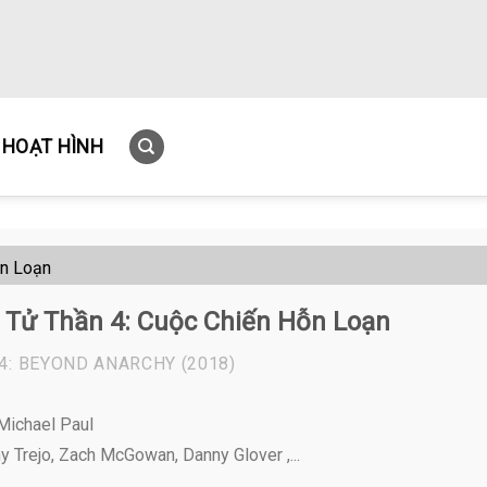
HOẠT HÌNH
ỗn Loạn
 Tử Thần 4: Cuộc Chiến Hỗn Loạn
4: BEYOND ANARCHY
(2018)
Michael Paul
 Trejo, Zach McGowan, Danny Glover ,...