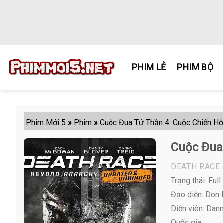
Skip
to
content
PHIM LẺ
PHIM BỘ
Phim Mới 5
»
Phim
»
Cuộc Đua Tử Thần 4: Cuộc Chiến H
Cuộc Đua
DEATH RACE 
Trạng thái: Full
Đạo diễn: Don 
Diễn viên:
Danny
Quốc gia: