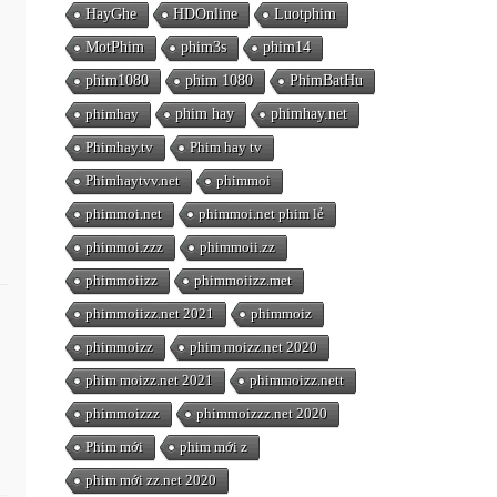
HayGhe
HDOnline
Luotphim
MotPhim
phim3s
phim14
phim1080
phim 1080
PhimBatHu
phimhay
phim hay
phimhay.net
Phimhay.tv
Phim hay tv
Phimhaytvv.net
phimmoi
phimmoi.net
phimmoi.net phim lẻ
phimmoi.zzz
phimmoii.zz
phimmoiizz
phimmoiizz.met
phimmoiizz.net 2021
phimmoiz
phimmoizz
phim moizz.net 2020
phim moizz.net 2021
phimmoizz.nett
phimmoizzz
phimmoizzz.net 2020
Phim mới
phim mới z
phim mới zz.net 2020