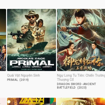
Quái Vật Nguyên Sinh
Ngự Long Tu Tiên: Chiến Trườn
Thượng Cổ
PRIMAL (2019)
DRAGON SWORD -ANCIENT
BATTLEFIELD (2023)