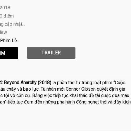
 2018
10 điểm
ng cập nhật…
view
Phim Lẻ
TRAILER
4: Beyond Anarchy (2018)
là phần thứ tư trong loạt phim “Cuộc
máu chảy và bạo lực. Tù nhân mới Connor Gibson quyết định gia
 tội vô căn cứ. Bằng việc tiếp tục khai thác đề tài cuộc đua máu
ạn” tiếp tục đem đến những pha hành động nghẹt thở và đầy kịch