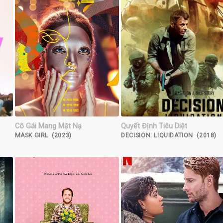
Cô Gái Mang Mặt Nạ
Quyết Định Tiêu Diệt
MASK GIRL (2023)
DECISION: LIQUIDATION (2018)