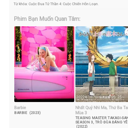
Từ khóa:
Cuộc Đua Tử Thần 4: Cuộc Chiến Hỗn Loạn
.
Phim Bạn Muốn Quan Tâm:
Barbie
Nhất Quỷ Nhì Ma, Thứ Ba Ta
Mùa 3
BARBIE (2023)
TEASING MASTER TAKAGI-SA
SEASON 3, TRÒ ĐÙA ĐÁNG YÊ
(2022)