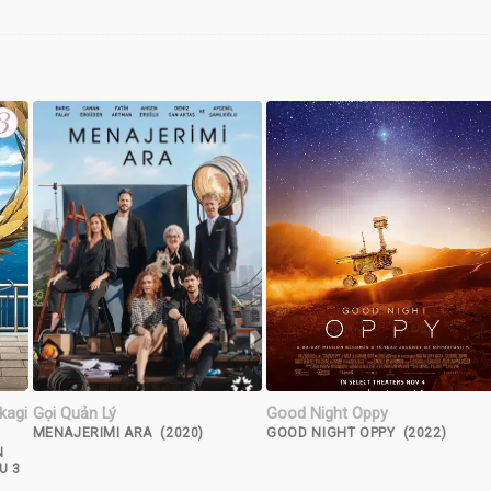
kagi
Gọi Quản Lý
Good Night Oppy
MENAJERIMI ARA (2020)
GOOD NIGHT OPPY (2022)
N
U 3