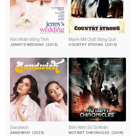
Hôn Nhân Đồng Tính
Mạnh Mẽ Chất Đồng Quê
JENNY'S WEDDING (2015)
COUNTRY STRONG (2010)
Sandwich
Biên Niên Sử Dị Nhân
SANDWICH (2023)
MUTANT CHRONICLES (2008)