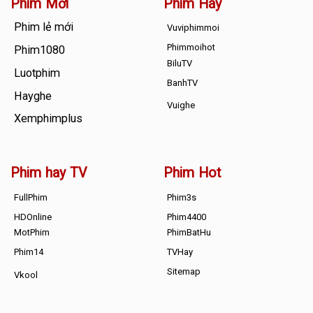
Phim Mới
Phim Hay
Phim lẻ mới
Vuviphimmoi
Phimmoihot
Phim1080
BiluTV
Luotphim
BanhTV
Hayghe
Vuighe
Xemphimplus
Phim hay TV
Phim Hot
FullPhim
Phim3s
HDOnline
Phim4400
MotPhim
PhimBatHu
Phim14
TVHay
Sitemap
Vkool