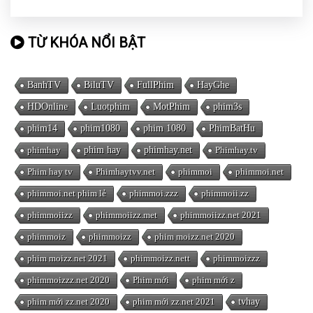
TỪ KHÓA NỔI BẬT
BanhTV
BiluTV
FullPhim
HayGhe
HDOnline
Luotphim
MotPhim
phim3s
phim14
phim1080
phim 1080
PhimBatHu
phimhay
phim hay
phimhay.net
Phimhay.tv
Phim hay tv
Phimhaytvv.net
phimmoi
phimmoi.net
phimmoi.net phim lẻ
phimmoi.zzz
phimmoii.zz
phimmoiizz
phimmoiizz.met
phimmoiizz.net 2021
phimmoiz
phimmoizz
phim moizz.net 2020
phim moizz.net 2021
phimmoizz.nett
phimmoizzz
phimmoizzz.net 2020
Phim mới
phim mới z
phim mới zz.net 2020
phim mới zz.net 2021
tvhay