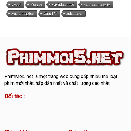
vkool
Vuighe
vuviphimmoi
xem phim hay tv
xemphimplus
ZingTV
zphimmoi
PhimMoi5.net
là một trang web cung cấp nhiều thể loại
phim mới nhất, hấp dẫn nhất và chất lượng cao nhất.
Đối tác :