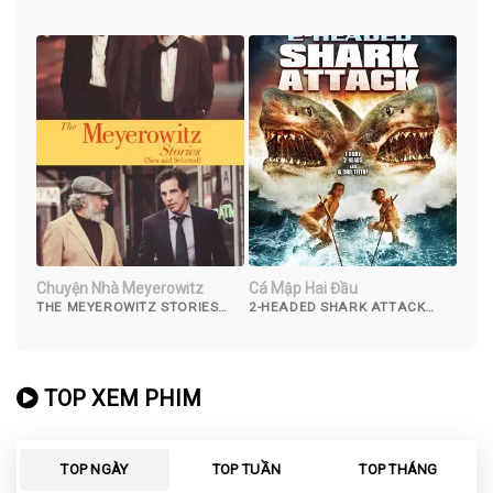
Chuyện Nhà Meyerowitz
Cá Mập Hai Đầu
THE MEYEROWITZ STORIES
2-HEADED SHARK ATTACK
(NEW AND SELECTED) (2017)
(2012)
TOP XEM PHIM
TOP NGÀY
TOP TUẦN
TOP THÁNG