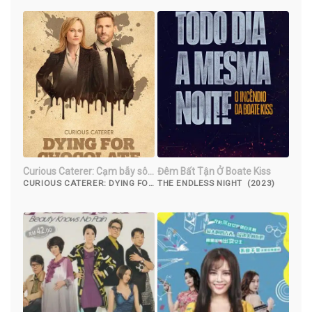
Curious Caterer: Cạm bẫy sô
Đêm Bất Tận Ở Boate Kiss
cô la
CURIOUS CATERER: DYING FOR
THE ENDLESS NIGHT (2023)
CHOCOLATE (2022)