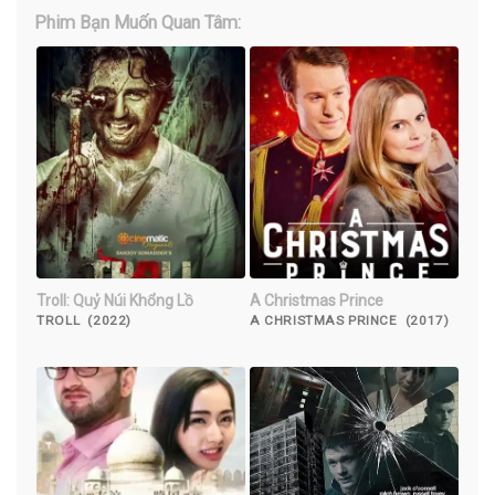
Phim Bạn Muốn Quan Tâm:
Troll: Quỷ Núi Khổng Lồ
A Christmas Prince
TROLL (2022)
A CHRISTMAS PRINCE (2017)