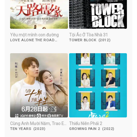
Yêu một mình con đường
Tội Ác Ở Tòa Nhà 31
LOVE ALONE THE ROAD
TOWER BLOCK (2012)
(2017)
Cùng Anh Mười Năm, Trao Em
Thiếu Niên Phái 2
Nửa Đời
TEN YEARS (2023)
GROWING PAIN 2 (2022)