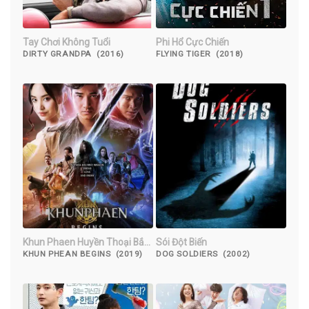
Tay Chơi Không Tuổi
Phi Hổ Cực Chiến
DIRTY GRANDPA (2016)
FLYING TIGER (2018)
Khun Phaen Huyền Thoại Bắt
Sói Đột Biến
Đầu
KHUN PHEAN BEGINS (2019)
DOG SOLDIERS (2002)