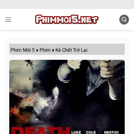
Skip
to
content
Phim Mới 5
»
Phim
»
Kẻ Chết Trở Lại