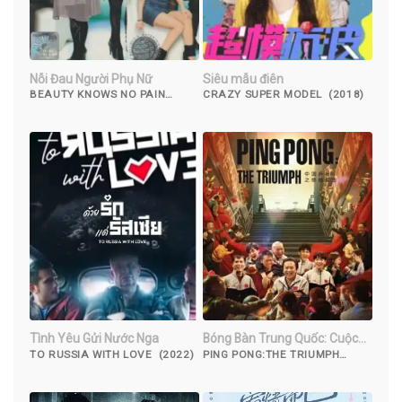
Nỗi Đau Người Phụ Nữ
Siêu mẫu điên
BEAUTY KNOWS NO PAIN
CRAZY SUPER MODEL (2018)
(2010)
Tình Yêu Gửi Nước Nga
Bóng Bàn Trung Quốc: Cuộc
Phản Công
TO RUSSIA WITH LOVE (2022)
PING PONG:THE TRIUMPH
(2023)