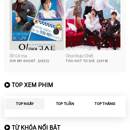
Ối! Có ma
Chơi Hoặc Chết
OH! MY GHOST (2022)
TOO HOT TO DIE (2018)
TOP XEM PHIM
TOP NGÀY
TOP TUẦN
TOP THÁNG
TỪ KHÓA NỔI BẬT