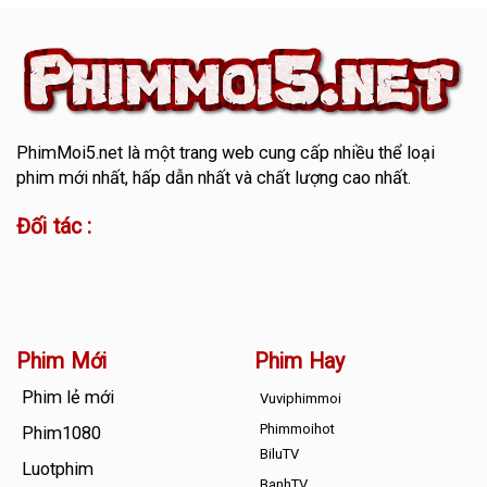
PhimMoi5.net
là một trang web cung cấp nhiều thể loại
phim mới nhất, hấp dẫn nhất và chất lượng cao nhất.
Đối tác :
Phim Mới
Phim Hay
Phim lẻ mới
Vuviphimmoi
Phimmoihot
Phim1080
BiluTV
Luotphim
BanhTV