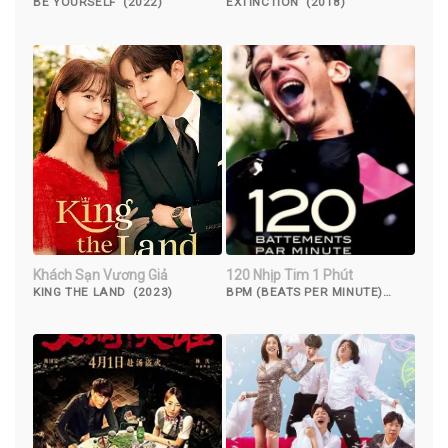
BE YOURSELF (2022)
EXTINCTION (2018)
Khách Sạn Vương Giả
120 Nhịp Tim 1 Phút
KING THE LAND (2023)
BPM (BEATS PER MINUTE)
(2017)