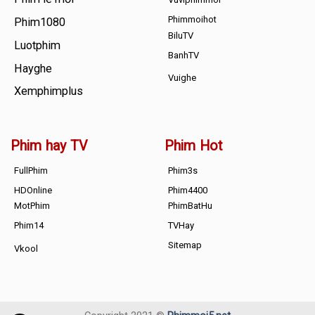
Phimmoihot
Phim1080
BiluTV
Luotphim
BanhTV
Hayghe
Vuighe
Xemphimplus
Phim hay TV
Phim Hot
FullPhim
Phim3s
HDOnline
Phim4400
MotPhim
PhimBatHu
Phim14
TVHay
Sitemap
Vkool