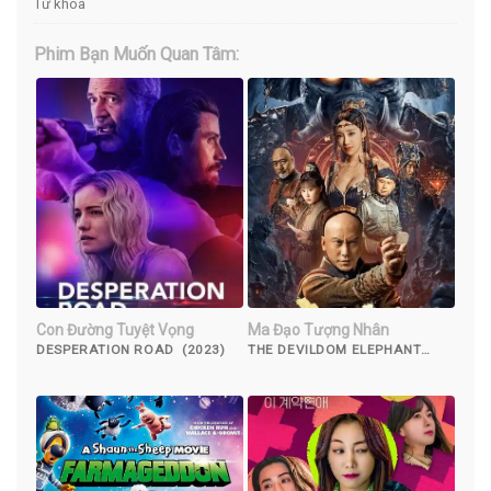
Từ khóa
Phim Bạn Muốn Quan Tâm:
Con Đường Tuyệt Vọng
Ma Đạo Tượng Nhân
DESPERATION ROAD (2023)
THE DEVILDOM ELEPHANT
MAN (2023)