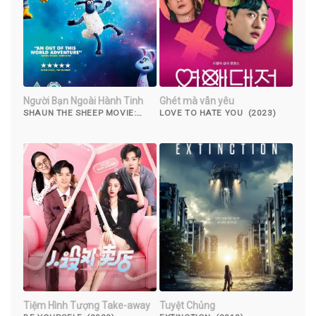
Người Bạn Ngoài Hành Tinh
Ghét mà vẫn yêu
SHAUN THE SHEEP MOVIE:
LOVE TO HATE YOU (2023)
FARMAGEDDON (2019)
Tiệm Hình Tượng Take-away
Tuyệt Chủng