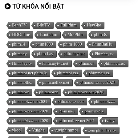
TỪ KHÓA NỔI BẬT
BanhTV
BiluTV
FullPhim
HayGhe
HDOnline
Luotphim
MotPhim
phim3s
phim14
phim1080
phim 1080
PhimBatHu
phimhay
phim hay
phimhay.net
Phimhay.tv
Phim hay tv
Phimhaytvv.net
phimmoi
phimmoi.net
phimmoi.net phim lẻ
phimmoi.zzz
phimmoii.zz
phimmoiizz
phimmoiizz.met
phimmoiizz.net 2021
phimmoiz
phimmoizz
phim moizz.net 2020
phim moizz.net 2021
phimmoizz.nett
phimmoizzz
phimmoizzz.net 2020
Phim mới
phim mới z
phim mới zz.net 2020
phim mới zz.net 2021
tvhay
vkool
Vuighe
vuviphimmoi
xem phim hay tv