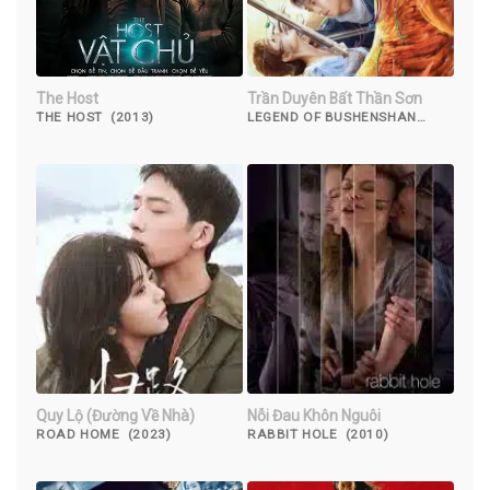
The Host
Trần Duyên Bất Thần Sơn
THE HOST (2013)
LEGEND OF BUSHENSHAN
(2022)
Quy Lộ (Đường Về Nhà)
Nỗi Đau Khôn Nguôi
ROAD HOME (2023)
RABBIT HOLE (2010)