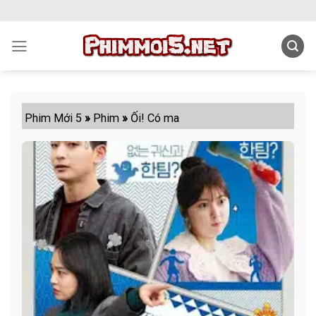
Skip
to
content
Phim Mới 5
»
Phim
»
Ối! Có ma