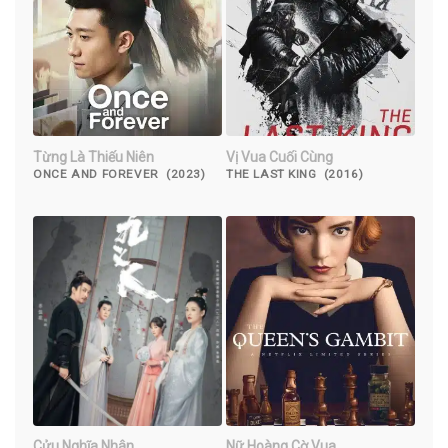
Từng Là Thiếu Niên
Vị Vua Cuối Cùng
ONCE AND FOREVER (2023)
THE LAST KING (2016)
Cửu Nghĩa Nhân
Nữ Hoàng Cờ Vua