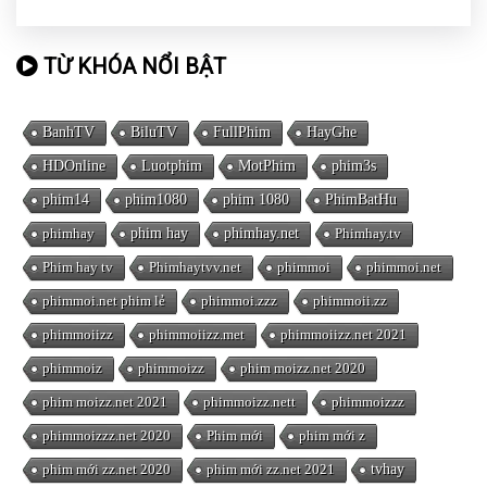
TỪ KHÓA NỔI BẬT
BanhTV
BiluTV
FullPhim
HayGhe
HDOnline
Luotphim
MotPhim
phim3s
phim14
phim1080
phim 1080
PhimBatHu
phimhay
phim hay
phimhay.net
Phimhay.tv
Phim hay tv
Phimhaytvv.net
phimmoi
phimmoi.net
phimmoi.net phim lẻ
phimmoi.zzz
phimmoii.zz
phimmoiizz
phimmoiizz.met
phimmoiizz.net 2021
phimmoiz
phimmoizz
phim moizz.net 2020
phim moizz.net 2021
phimmoizz.nett
phimmoizzz
phimmoizzz.net 2020
Phim mới
phim mới z
phim mới zz.net 2020
phim mới zz.net 2021
tvhay