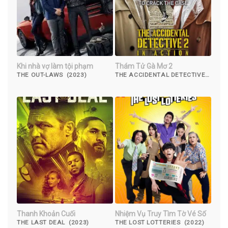
Khi nhà vợ làm tội phạm
Thám Tử Gà Mơ 2
THE OUT-LAWS (2023)
THE ACCIDENTAL DETECTIVE
2: IN ACTION (2018)
Thanh Khoản Cuối
Nhiệm Vụ Truy Tìm Tờ Vé Số
THE LAST DEAL (2023)
THE LOST LOTTERIES (2022)