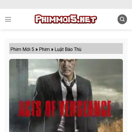
Skip
to
content
Phim Mới 5
»
Phim
»
Luật Báo Thù