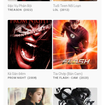
Đặc Vụ Phản Bội
Tuổi Teen Nổi Loạn
TREASON (2022)
LOL (2012)
Kẻ Săn Đêm
Tia Chớp (Bản Cam)
PROM NIGHT (2008)
THE FLASH - CAM (2023)