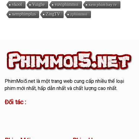
vkool
Vuighe
vuviphimmoi
xem phim hay tv
xemphimplus
ZingTV
zphimmoi
PhimMoi5.net
là một trang web cung cấp nhiều thể loại
phim mới nhất, hấp dẫn nhất và chất lượng cao nhất.
Đối tác :