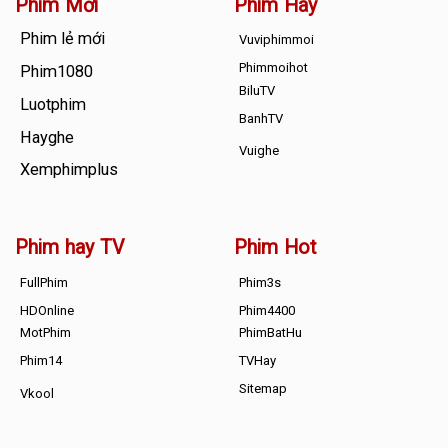
Phim Mới
Phim Hay
Phim lẻ mới
Vuviphimmoi
Phimmoihot
Phim1080
BiluTV
Luotphim
BanhTV
Hayghe
Vuighe
Xemphimplus
Phim hay TV
Phim Hot
FullPhim
Phim3s
HDOnline
Phim4400
MotPhim
PhimBatHu
Phim14
TVHay
Sitemap
Vkool