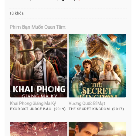
Từ khóa
Phim Bạn Muốn Quan Tâm:
Khai Phong Giáng Ma Ký
Vương Quốc Bí Mật
EXORCIST JUDGE BAO (2019)
THE SECRET KINGDOM (2017)