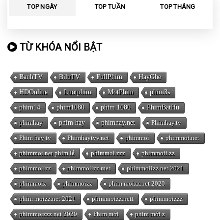
TOP NGÀY
TOP TUẦN
TOP THÁNG
TỪ KHÓA NỔI BẬT
BanhTV
BiluTV
FullPhim
HayGhe
HDOnline
Luotphim
MotPhim
phim3s
phim14
phim1080
phim 1080
PhimBatHu
phimhay
phim hay
phimhay.net
Phimhay.tv
Phim hay tv
Phimhaytvv.net
phimmoi
phimmoi.net
phimmoi.net phim lẻ
phimmoi.zzz
phimmoii.zz
phimmoiizz
phimmoiizz.met
phimmoiizz.net 2021
phimmoiz
phimmoizz
phim moizz.net 2020
phim moizz.net 2021
phimmoizz.nett
phimmoizzz
phimmoizzz.net 2020
Phim mới
phim mới z