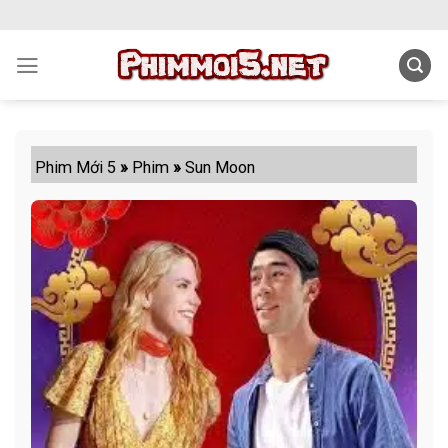
Skip
to
content
Phim Mới 5
»
Phim
»
Sun Moon