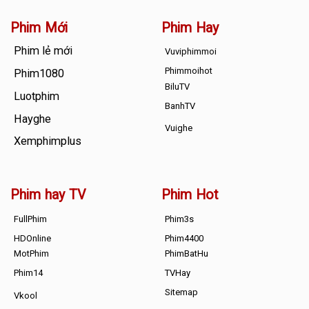
Phim Mới
Phim Hay
Phim lẻ mới
Vuviphimmoi
Phimmoihot
Phim1080
BiluTV
Luotphim
BanhTV
Hayghe
Vuighe
Xemphimplus
Phim hay TV
Phim Hot
FullPhim
Phim3s
HDOnline
Phim4400
MotPhim
PhimBatHu
Phim14
TVHay
Sitemap
Vkool