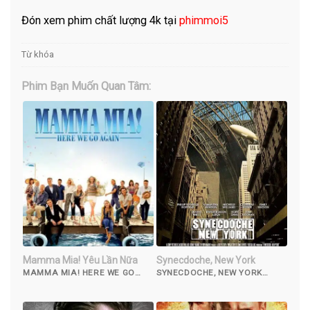
Đón xem phim chất lượng 4k tại
phimmoi5
Từ khóa
Phim Bạn Muốn Quan Tâm:
Mamma Mia! Yêu Lần Nữa
Synecdoche, New York
MAMMA MIA! HERE WE GO
SYNECDOCHE, NEW YORK
AGAIN (2018)
(2008)