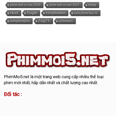
phim mới zz.net 2020
phim mới zz.net 2021
tvhay
vkool
Vuighe
vuviphimmoi
xem phim hay tv
xemphimplus
ZingTV
zphimmoi
PhimMoi5.net
là một trang web cung cấp nhiều thể loại
phim mới nhất, hấp dẫn nhất và chất lượng cao nhất.
Đối tác :