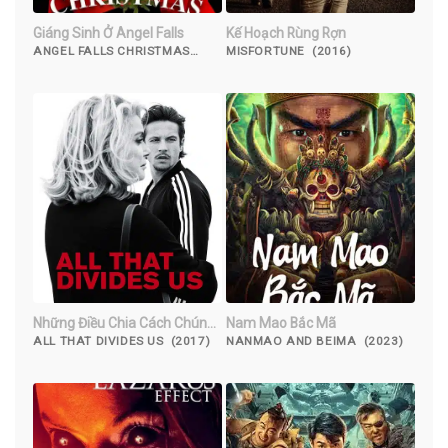
Giáng Sinh Ở Angel Falls
Kế Hoạch Rùng Rợn
ANGEL FALLS CHRISTMAS
MISFORTUNE (2016)
(2021)
Những Điều Chia Cách Chúng
Nam Mao Bắc Mã
Ta
ALL THAT DIVIDES US (2017)
NANMAO AND BEIMA (2023)