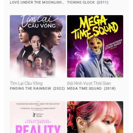
Vầng Trăng
LOVE UNDER THE MOONLIGHT
TICKING CLOCK (2011)
(2021)
Tìm Lại Cầu Vồng
Đội Hình Vượt Thời Gian
FINDING THE RAINBOW (2022)
MEGA TIME SQUAD (2018)