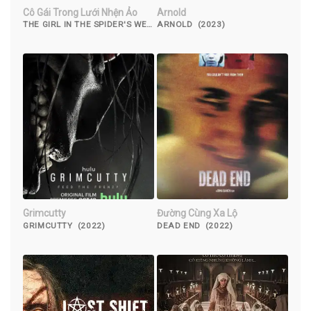
Cô Gái Trong Lưới Nhện Ảo
Arnold
THE GIRL IN THE SPIDER'S WEB
ARNOLD (2023)
(2018)
Grimcutty
Đường Cùng Xa Lộ
GRIMCUTTY (2022)
DEAD END (2022)