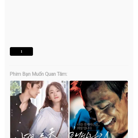
1
Phim Bạn Muốn Quan Tâm: