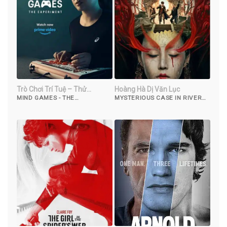
Trò Chơi Trí Tuệ – Thử
Hoàng Hà Dị Văn Lục
Nghiệm
MIND GAMES - THE
MYSTERIOUS CASE IN RIVER
EXPERIMENT (2023)
(2023)