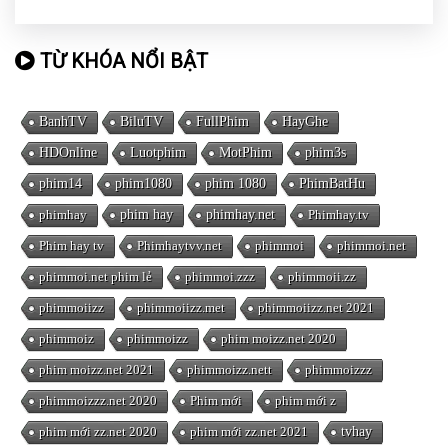
TỪ KHÓA NỔI BẬT
BanhTV
BiluTV
FullPhim
HayGhe
HDOnline
Luotphim
MotPhim
phim3s
phim14
phim1080
phim 1080
PhimBatHu
phimhay
phim hay
phimhay.net
Phimhay.tv
Phim hay tv
Phimhaytvv.net
phimmoi
phimmoi.net
phimmoi.net phim lẻ
phimmoi.zzz
phimmoii.zz
phimmoiizz
phimmoiizz.met
phimmoiizz.net 2021
phimmoiz
phimmoizz
phim moizz.net 2020
phim moizz.net 2021
phimmoizz.nett
phimmoizzz
phimmoizzz.net 2020
Phim mới
phim mới z
phim mới zz.net 2020
phim mới zz.net 2021
tvhay