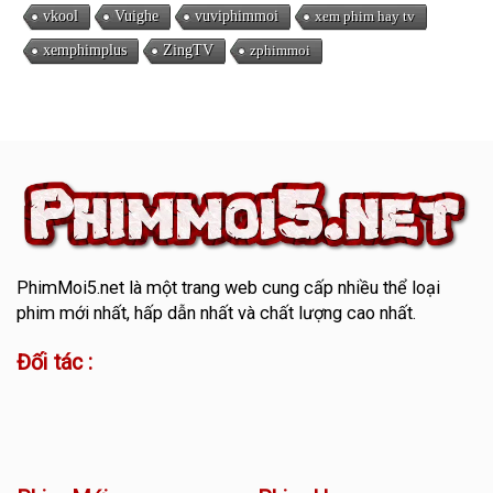
vkool
Vuighe
vuviphimmoi
xem phim hay tv
xemphimplus
ZingTV
zphimmoi
PhimMoi5.net
là một trang web cung cấp nhiều thể loại
phim mới nhất, hấp dẫn nhất và chất lượng cao nhất.
Đối tác :