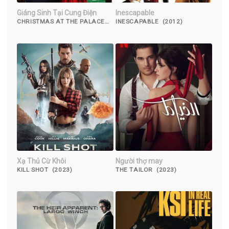
Giáng Sinh Tại Cung Điện
Inescapable
CHRISTMAS AT THE PALACE
INESCAPABLE (2012)
(2018)
Xạ Thủ Cừ Khôi
Người thợ may
KILL SHOT (2023)
THE TAILOR (2023)