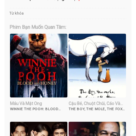
Từ khóa
Phim Bạn Muốn Quan Tâm:
Máu Và Mật Ong
Cậu Bé, Chuột Chũi, Cáo Và
Ngựa
WINNIE THE POOH: BLOOD
THE BOY, THE MOLE, THE FOX
AND HONEY (2023)
AND THE HORSE (2022)