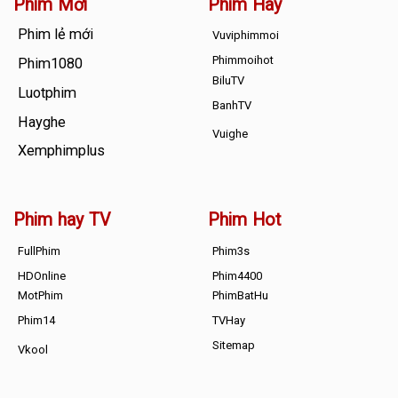
Phim Mới
Phim Hay
Phim lẻ mới
Vuviphimmoi
Phimmoihot
Phim1080
BiluTV
Luotphim
BanhTV
Hayghe
Vuighe
Xemphimplus
Phim hay TV
Phim Hot
FullPhim
Phim3s
HDOnline
Phim4400
MotPhim
PhimBatHu
Phim14
TVHay
Sitemap
Vkool