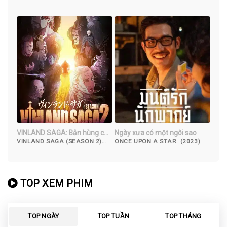
(2019)
VINLAND SAGA: Bản hùng ca
Ngày xưa có một ngôi sao
Viking (Phần 2)
VINLAND SAGA (SEASON 2)
ONCE UPON A STAR (2023)
(2023)
TOP XEM PHIM
TOP NGÀY
TOP TUẦN
TOP THÁNG