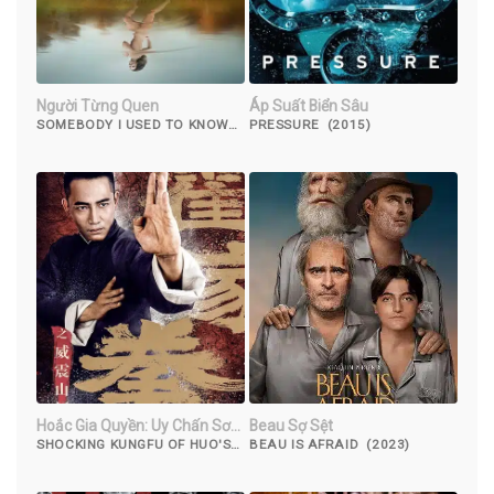
Người Từng Quen
Áp Suất Biển Sâu
SOMEBODY I USED TO KNOW
PRESSURE (2015)
(2023)
Hoắc Gia Quyền: Uy Chấn Sơn
Beau Sợ Sệt
Hà
SHOCKING KUNGFU OF HUO'S
BEAU IS AFRAID (2023)
(2018)