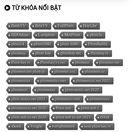
TỪ KHÓA NỔI BẬT
BanhTV
BiluTV
FullPhim
HayGhe
HDOnline
Luotphim
MotPhim
phim3s
phim14
phim1080
phim 1080
PhimBatHu
phimhay
phim hay
phimhay.net
Phimhay.tv
Phim hay tv
Phimhaytvv.net
phimmoi
phimmoi.net
phimmoi.net phim lẻ
phimmoi.zzz
phimmoii.zz
phimmoiizz
phimmoiizz.met
phimmoiizz.net 2021
phimmoiz
phimmoizz
phim moizz.net 2020
phim moizz.net 2021
phimmoizz.nett
phimmoizzz
phimmoizzz.net 2020
Phim mới
phim mới z
phim mới zz.net 2020
phim mới zz.net 2021
tvhay
vkool
Vuighe
vuviphimmoi
xem phim hay tv