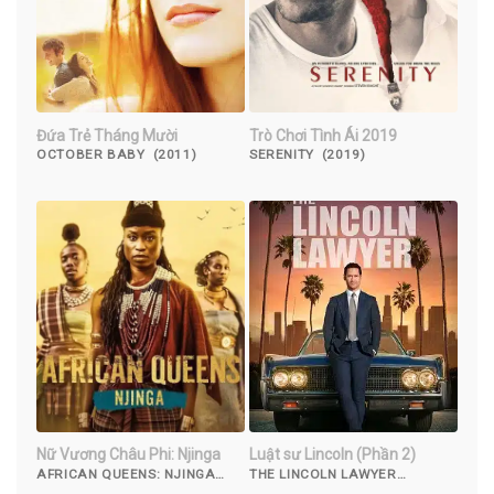
Đứa Trẻ Tháng Mười
Trò Chơi Tình Ái 2019
OCTOBER BABY (2011)
SERENITY (2019)
Nữ Vương Châu Phi: Njinga
Luật sư Lincoln (Phần 2)
AFRICAN QUEENS: NJINGA
THE LINCOLN LAWYER
(2023)
(SEASON 2) (2023)