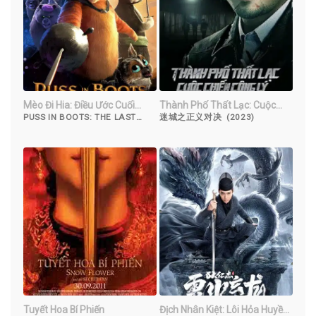
Mèo Đi Hia: Điều Ước Cuối
Thành Phố Thất Lạc: Cuộc
Cùng
Chiến Công Lý
PUSS IN BOOTS: THE LAST
迷城之正义对决 (2023)
WISH (2022)
Tuyết Hoa Bí Phiến
Địch Nhân Kiệt: Lôi Hỏa Huyền