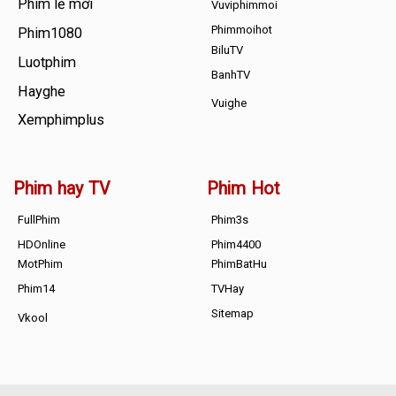
Phim lẻ mới
Vuviphimmoi
Phimmoihot
Phim1080
BiluTV
Luotphim
BanhTV
Hayghe
Vuighe
Xemphimplus
Phim hay TV
Phim Hot
FullPhim
Phim3s
HDOnline
Phim4400
MotPhim
PhimBatHu
Phim14
TVHay
Sitemap
Vkool