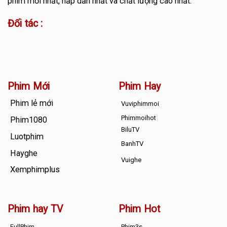
phim mới nhất, hấp dẫn nhất và chất lượng cao nhất.
Đối tác :
Phim Mới
Phim Hay
Phim lẻ mới
Vuviphimmoi
Phimmoihot
Phim1080
BiluTV
Luotphim
BanhTV
Hayghe
Vuighe
Xemphimplus
Phim hay TV
Phim Hot
FullPhim
Phim3s