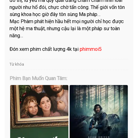
đô thị, lũ yêu ma quỷ quái đăng chằm chằm nhìn loài
người như hổ đói, chực chờ tấn công. Thế giới vốn tôn
sùng khoa học giờ đây tôn sùng Ma pháp…
Mạc Phàm phát hiện hầu hết mọi người chỉ học được
một hệ ma thuật, nhưng cậu lại là một pháp sư toàn
năng…
Đón xem phim chất lượng 4k tại
phimmoi5
Từ khóa
Phim Bạn Muốn Quan Tâm: