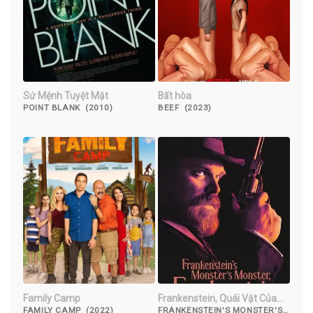
Sứ Mệnh Tuyệt Mật
Bất hòa
POINT BLANK (2010)
BEEF (2023)
Family Camp
Frankenstein, Quái Vật Của
Quái Vật Của Frankenstein
FAMILY CAMP (2022)
FRANKENSTEIN'S MONSTER'S