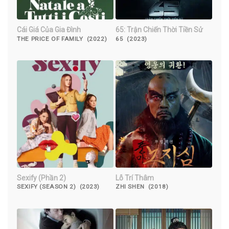
Cái Giá Của Gia Đình
65: Trận Chiến Thời Tiền Sử
THE PRICE OF FAMILY (2022)
65 (2023)
Sexify (Phần 2)
Lỗ Trí Thâm
SEXIFY (SEASON 2) (2023)
ZHI SHEN (2018)