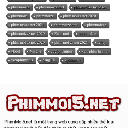
phimmoiizz
phimmoiizz.met
phimmoiizz.net 2021
phimmoiz
phimmoizz
phim moizz.net 2020
phim moizz.net 2021
phimmoizz.nett
phimmoizzz
phimmoizzz.net 2020
Phim mới
phim mới z
phim mới zz.net 2020
phim mới zz.net 2021
tvhay
vkool
Vuighe
vuviphimmoi
xem phim hay tv
xemphimplus
ZingTV
zphimmoi
PhimMoi5.net
là một trang web cung cấp nhiều thể loại