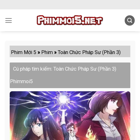
Skip
to
content
Phim Mới 5
»
Phim
»
Toàn Chức Pháp Sư (Phần 3)
Cú pháp tìm kiếm: Toàn Chức Pháp Sư (Phần 3)
Phimmoi5