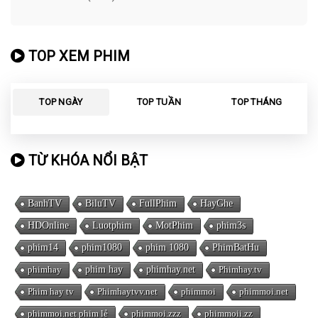
MONSTER, FRANKENSTEIN
(2019)
TOP XEM PHIM
TOP NGÀY
TOP TUẦN
TOP THÁNG
TỪ KHÓA NỔI BẬT
BanhTV
BiluTV
FullPhim
HayGhe
HDOnline
Luotphim
MotPhim
phim3s
phim14
phim1080
phim 1080
PhimBatHu
phimhay
phim hay
phimhay.net
Phimhay.tv
Phim hay tv
Phimhaytvv.net
phimmoi
phimmoi.net
phimmoi.net phim lẻ
phimmoi.zzz
phimmoii.zz