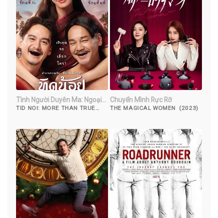
Tình Người Duyên Ma: Ngoại
Chuyển Mình Rực Rỡ
Truyện
TID NOI: MORE THAN TRUE
THE MAGICAL WOMEN (2023)
LOVE (2023)