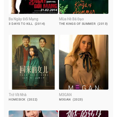
Ba Ngày Đổi Mạng
Mùa Hè Bá Đạo
3 DAYS TO KILL (2014)
THE KINGS OF SUMMER (2013)
Trở Về Nhà
M3GAN
HOMESICK (2022)
M3GAN (2023)