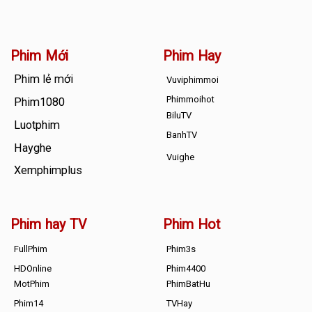
Phim Mới
Phim Hay
Phim lẻ mới
Vuviphimmoi
Phimmoihot
Phim1080
BiluTV
Luotphim
BanhTV
Hayghe
Vuighe
Xemphimplus
Phim hay TV
Phim Hot
FullPhim
Phim3s
HDOnline
Phim4400
MotPhim
PhimBatHu
Phim14
TVHay