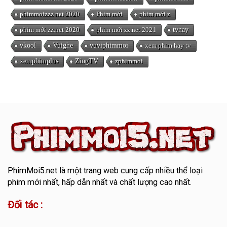
phimmoizzz.net 2020
Phim mới
phim mới z
phim mới zz.net 2020
phim mới zz.net 2021
tvhay
vkool
Vuighe
vuviphimmoi
xem phim hay tv
xemphimplus
ZingTV
zphimmoi
PhimMoi5.net
là một trang web cung cấp nhiều thể loại
phim mới nhất, hấp dẫn nhất và chất lượng cao nhất.
Đối tác :