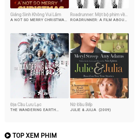
Giáng Sinh Không Vui Lắm
Roadrunner: Một bộ phim về
Anthony Bourdain
A NOT SO MERRY CHRISTMAS
ROADRUNNER: A FILM ABOUT
(2022)
ANTHONY BOURDAIN (2021)
Địa Cầu Lưu Lạc
Nữ Đầu Bếp
THE WANDERING EARTH
JULIE & JULIA (2009)
(2019)
TOP XEM PHIM