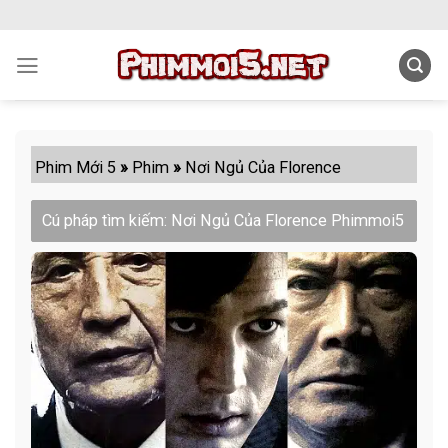
Skip
to
content
Phim Mới 5
»
Phim
»
Nơi Ngủ Của Florence
Cú pháp tìm kiếm: Nơi Ngủ Của Florence Phimmoi5