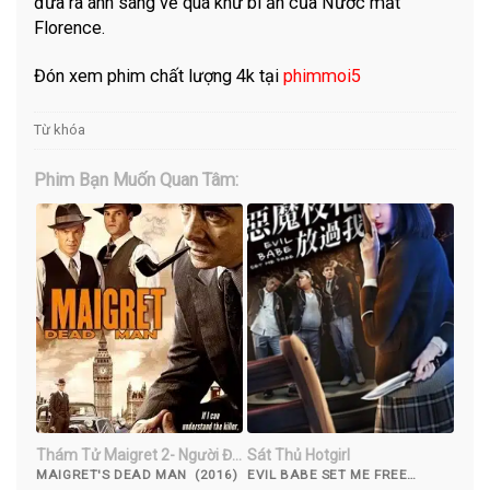
đưa ra ánh sáng về quá khứ bí ẩn của Nước mắt
Florence.
Đón xem phim chất lượng 4k tại
phimmoi5
Từ khóa
Phim Bạn Muốn Quan Tâm:
Thám Tử Maigret 2- Người Đã
Sát Thủ Hotgirl
Khuất
MAIGRET'S DEAD MAN (2016)
EVIL BABE SET ME FREE