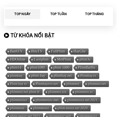
TOP NGÀY
TOP TUẦN
TOP THÁNG
TỪ KHÓA NỔI BẬT
BanhTV
BiluTV
FullPhim
HayGhe
HDOnline
Luotphim
MotPhim
phim3s
phim14
phim1080
phim 1080
PhimBatHu
phimhay
phim hay
phimhay.net
Phimhay.tv
Phim hay tv
Phimhaytvv.net
phimmoi
phimmoi.net
phimmoi.net phim lẻ
phimmoi.zzz
phimmoii.zz
phimmoiizz
phimmoiizz.met
phimmoiizz.net 2021
phimmoiz
phimmoizz
phim moizz.net 2020
phim moizz.net 2021
phimmoizz.nett
phimmoizzz