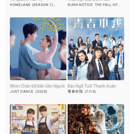
HOMELAND (SEASON 1)
BURN NOTICE: THE FALL OF
(2011)
SAM AXE (2011)
Nhón Chân Để Đến Gần Người
Bản Ngã Tuổi Thanh Xuân
JUST DANCE (2023)
青春本我 (7/10)