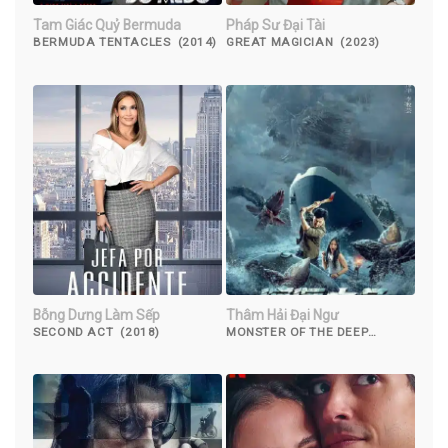
Tam Giác Quỷ Bermuda
Pháp Sư Đại Tài
BERMUDA TENTACLES (2014)
GREAT MAGICIAN (2023)
Bỗng Dưng Làm Sếp
Thâm Hải Đại Ngư
SECOND ACT (2018)
MONSTER OF THE DEEP
(2023)