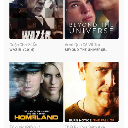
Cuộc Chơi Bí Ẩn
Vượt Qua Cả Vũ Trụ
WAZIR (2016)
BEYOND THE UNIVERSE
(2022)
Tổ quốc (Phần 1)
Thất Bại Của Sam Axe