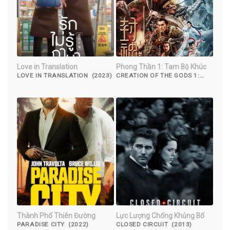
Love in Translation
Phong Thần 1: Tam Bộ Khúc
LOVE IN TRANSLATION (2023)
CREATION OF THE GODS 1:
KINGDOM OF STORMS (2023)
Thành Phố Thiên Đường
Lực Lượng Chống Khủng Bố
PARADISE CITY (2022)
CLOSED CIRCUIT (2013)