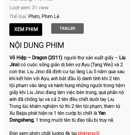
Lượt xem: 31 view
Thể loại:
Phim
Phim Lẻ
TRAILER
NỘI DUNG PHIM
Võ Hiệp – Dragon (2011)
: người thợ sản xuất giấy –
Liu
Jinxi
có cuộc sống giản dị bên vợ Ayu (Tang Wei) và 2
con trai. Liu Jinxi đã định cư tại làng Liu 5 năm qua sau
khi kết hôn với Ayu, anh bắt đầu lộ danh tính khi 2 tên
tội phạm vào làng và hành hung những người trong tiệm
giấy khi Liu Jinxi đang làm việc bên trong, quá phẫn nộ
anh đã chống lại và cả 2 tên đều chết dưới tay Liu.
Trong lúc khám nghiệm tử thi 2 tên tội phạm, thám tử
Xu Baijiu phát hiện ra 1 tên cướp bị chết là
Yan
Dongsheng
, 1 trong mười tên tù đào tẩu bị truy nã.
Đón xem phim chất lượng 4k tại
phimmoi5