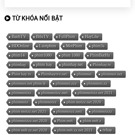
TỪ KHÓA NỔI BẬT
BanhTV
BiluTV
FullPhim
HayGhe
HDOnline
Luotphim
MotPhim
phim3s
phim14
phim1080
phim 1080
PhimBatHu
phimhay
phim hay
phimhay.net
Phimhay.tv
Phim hay tv
Phimhaytvv.net
phimmoi
phimmoi.net
phimmoi.net phim lẻ
phimmoi.zzz
phimmoii.zz
phimmoiizz
phimmoiizz.met
phimmoiizz.net 2021
phimmoiz
phimmoizz
phim moizz.net 2020
phim moizz.net 2021
phimmoizz.nett
phimmoizzz
phimmoizzz.net 2020
Phim mới
phim mới z
phim mới zz.net 2020
phim mới zz.net 2021
tvhay