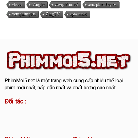
vkool
Vuighe
vuviphimmoi
xem phim hay tv
xemphimplus
ZingTV
zphimmoi
PhimMoi5.net
là một trang web cung cấp nhiều thể loại
phim mới nhất, hấp dẫn nhất và chất lượng cao nhất.
Đối tác :