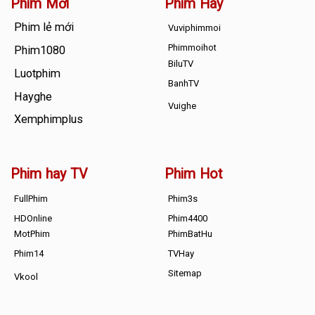
Phim Mới
Phim Hay
Phim lẻ mới
Vuviphimmoi
Phimmoihot
Phim1080
BiluTV
Luotphim
BanhTV
Hayghe
Vuighe
Xemphimplus
Phim hay TV
Phim Hot
FullPhim
Phim3s
HDOnline
Phim4400
MotPhim
PhimBatHu
Phim14
TVHay
Sitemap
Vkool