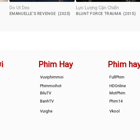
Do Ut Des
Lực Lượng Cận Chiến
EMANUELLE'S REVENGE (2023)
BLUNT FORCE TRAUMA (2015)
i
Phim Hay
Phim ha
Vuviphimmoi
FullPhim
Phimmoihot
HDOnline
BiluTV
MotPhim
BanhTV
Phim14
Vuighe
Vkool
s