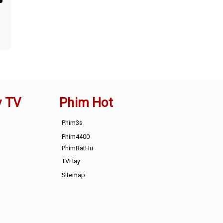
y TV
Phim Hot
Phim3s
Phim4400
PhimBatHu
TVHay
Sitemap