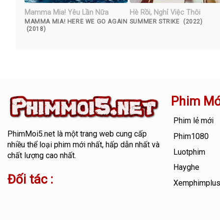
Mamma Mia! Yêu Lần Nữa
Hè Rồi, Nghỉ Việc Thôi
MAMMA MIA! HERE WE GO AGAIN
SUMMER STRIKE (2022)
(2018)
Phim Mớ
Phim lẻ mới
PhimMoi5.net
là một trang web cung cấp
Phim1080
nhiều thể loại phim mới nhất, hấp dẫn nhất và
Luotphim
chất lượng cao nhất.
Hayghe
Đối tác :
Xemphimplu