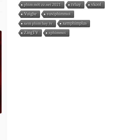
phim mới zz.net 2021
tvhay
vkool
Vuighe
vuviphimmoi
xem phim hay tv
xemphimplus
ZingTV
zphimmoi