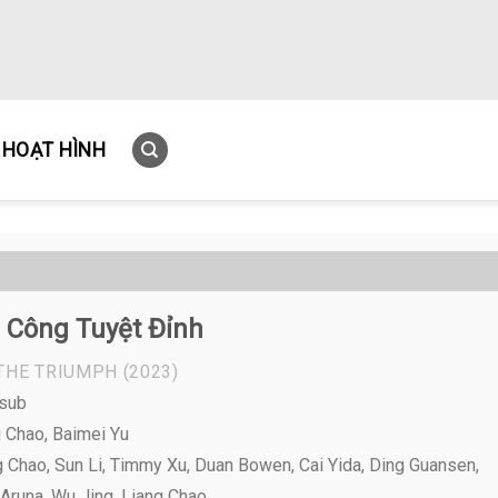
HOẠT HÌNH
 Công Tuyệt Đỉnh
 THE TRIUMPH
(2023)
tsub
 Chao, Baimei Yu
Chao, Sun Li, Timmy Xu, Duan Bowen, Cai Yida, Ding Guansen,
Aruna, Wu Jing, Liang Chao ,...