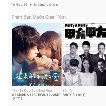
Từ khóa:
Đòn Phản Công Tuyệt Đỉnh
.
Phim Bạn Muốn Quan Tâm:
Tình Ta Đẹp Tựa Đóa Hoa
Bên A
WE MADE A BEAUTIFUL BOUQUET
PARTY A (2018)
(2021)