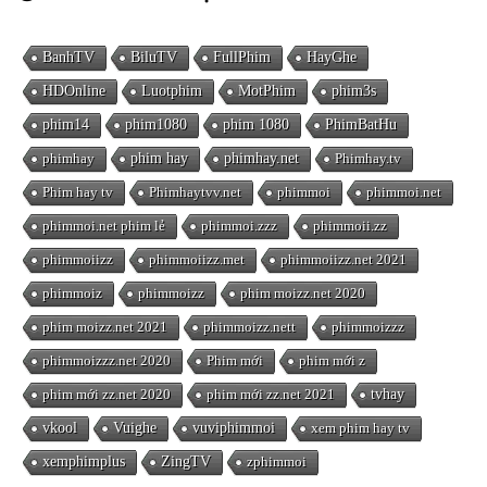
BanhTV
BiluTV
FullPhim
HayGhe
HDOnline
Luotphim
MotPhim
phim3s
phim14
phim1080
phim 1080
PhimBatHu
phimhay
phim hay
phimhay.net
Phimhay.tv
Phim hay tv
Phimhaytvv.net
phimmoi
phimmoi.net
phimmoi.net phim lẻ
phimmoi.zzz
phimmoii.zz
phimmoiizz
phimmoiizz.met
phimmoiizz.net 2021
phimmoiz
phimmoizz
phim moizz.net 2020
phim moizz.net 2021
phimmoizz.nett
phimmoizzz
phimmoizzz.net 2020
Phim mới
phim mới z
phim mới zz.net 2020
phim mới zz.net 2021
tvhay
vkool
Vuighe
vuviphimmoi
xem phim hay tv
xemphimplus
ZingTV
zphimmoi