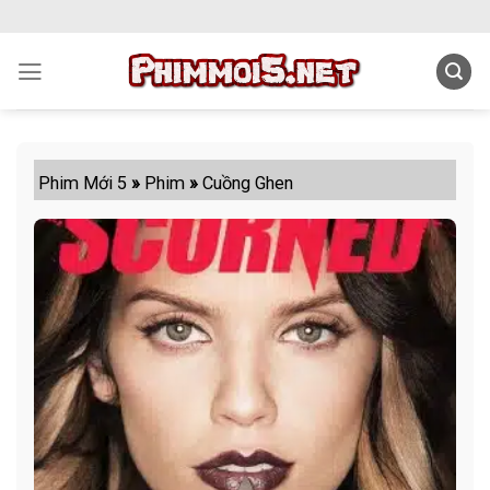
Skip
to
content
Phim Mới 5
»
Phim
»
Cuồng Ghen