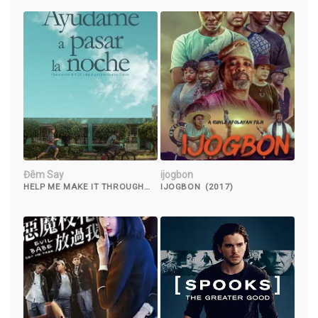
Đêm Say
ijogbon
HELP ME MAKE IT THROUGH
IJOGBON (2017)
THE NIGHT (2017)