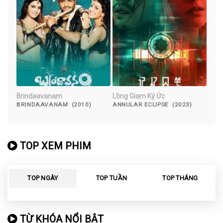
Brindaavanam
Lồng Giam Ký Ức
BRINDAAVANAM (2010)
ANNULAR ECLIPSE (2023)
TOP XEM PHIM
TOP NGÀY
TOP TUẦN
TOP THÁNG
TỪ KHÓA NỔI BẬT