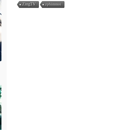
ZingTV
zphimmoi