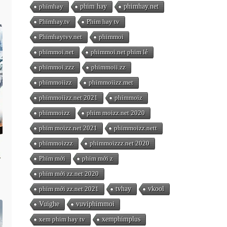
phimhay
phim hay
phimhay.net
Phimhay.tv
Phim hay tv
Phimhaytvv.net
phimmoi
phimmoi.net
phimmoi.net phim lẻ
phimmoi.zzz
phimmoii.zz
phimmoiizz
phimmoiizz.met
phimmoiizz.net 2021
phimmoiz
phimmoizz
phim moizz.net 2020
phim moizz.net 2021
phimmoizz.nett
phimmoizzz
phimmoizzz.net 2020
Phim mới
phim mới z
phim mới zz.net 2020
phim mới zz.net 2021
tvhay
vkool
Vuighe
vuviphimmoi
xem phim hay tv
xemphimplus