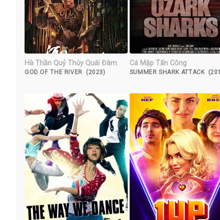
Hà Thần Quỷ Thủy Quái Đàm
Cá Mập Tấn Công
GOD OF THE RIVER (2023)
SUMMER SHARK ATTACK (201