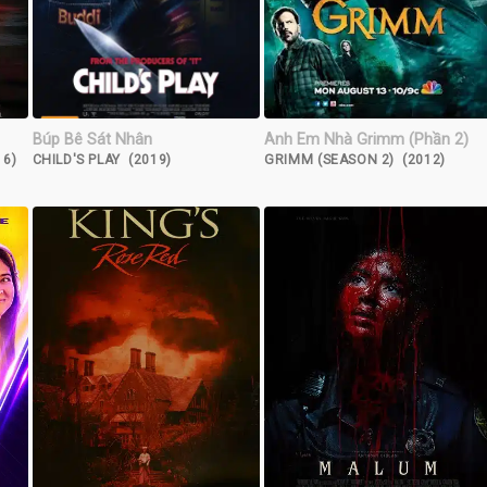
Búp Bê Sát Nhân
Anh Em Nhà Grimm (Phần 2)
6)
CHILD'S PLAY (2019)
GRIMM (SEASON 2) (2012)