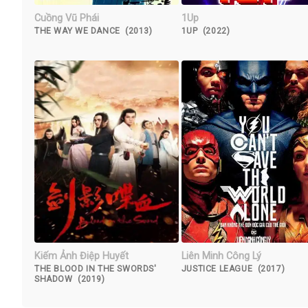
Cuồng Vũ Phái
1Up
THE WAY WE DANCE (2013)
1UP (2022)
Kiếm Ảnh Điệp Huyết
Liên Minh Công Lý
THE BLOOD IN THE SWORDS'
JUSTICE LEAGUE (2017)
SHADOW (2019)