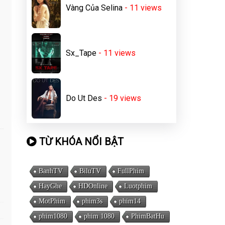
Vàng Của Selina
- 11
views
Sx_Tape
- 11
views
Do Ut Des
- 19
views
TỪ KHÓA NỔI BẬT
BanhTV
BiluTV
FullPhim
HayGhe
HDOnline
Luotphim
MotPhim
phim3s
phim14
phim1080
phim 1080
PhimBatHu