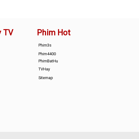
y TV
Phim Hot
Phim3s
Phim4400
PhimBatHu
TVHay
Sitemap