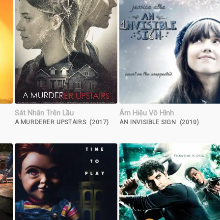
Sát Nhân Trên Lầu
Ám Hiệu Vô Hình
A MURDERER UPSTAIRS (2017)
AN INVISIBLE SIGN (2010)