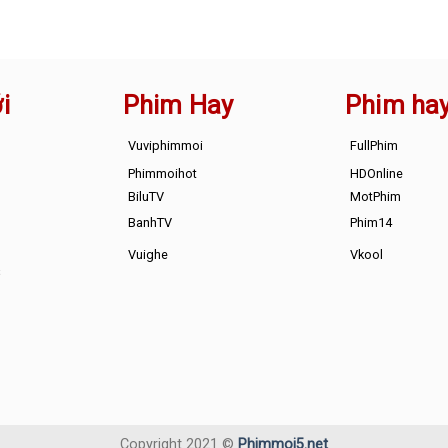
i
Phim Hay
Phim ha
Vuviphimmoi
FullPhim
Phimmoihot
HDOnline
BiluTV
MotPhim
BanhTV
Phim14
Vuighe
Vkool
s
Copyright 2021 ©
Phimmoi5.net