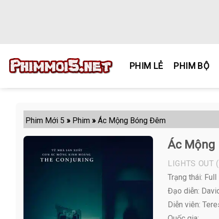
Skip
to
content
PHIM LẺ
PHIM BỘ
Phim Mới 5
»
Phim
»
Ác Mộng Bóng Đêm
Ác Mộng
LIGHTS OUT
(
Trạng thái: Full
Đạo diễn: Davi
Diễn viên:
Teres
Quốc gia: