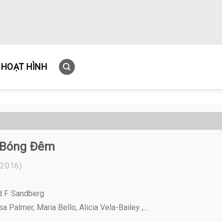
HOẠT HÌNH
 Bóng Đêm
2016)
d F. Sandberg
a Palmer, Maria Bello, Alicia Vela-Bailey ,...