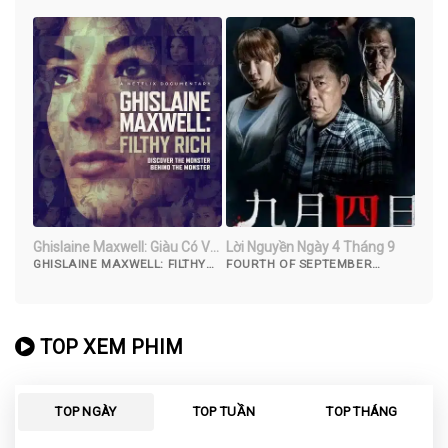
Ghislaine Maxwell: Giàu Có Và
Lời Nguyền Ngày 4 Tháng 9
Đồi Bại
GHISLAINE MAXWELL: FILTHY
FOURTH OF SEPTEMBER
RICH (2022)
(2018)
TOP XEM PHIM
TOP NGÀY
TOP TUẦN
TOP THÁNG