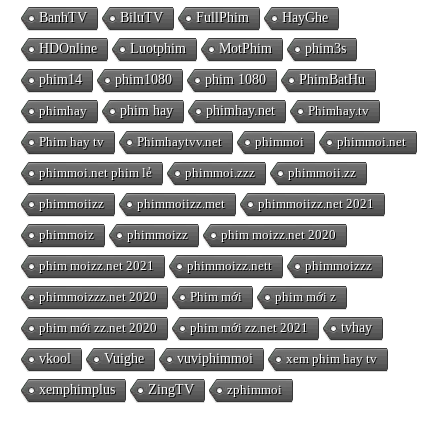
BanhTV
BiluTV
FullPhim
HayGhe
HDOnline
Luotphim
MotPhim
phim3s
phim14
phim1080
phim 1080
PhimBatHu
phimhay
phim hay
phimhay.net
Phimhay.tv
Phim hay tv
Phimhaytvv.net
phimmoi
phimmoi.net
phimmoi.net phim lẻ
phimmoi.zzz
phimmoii.zz
phimmoiizz
phimmoiizz.met
phimmoiizz.net 2021
phimmoiz
phimmoizz
phim moizz.net 2020
phim moizz.net 2021
phimmoizz.nett
phimmoizzz
phimmoizzz.net 2020
Phim mới
phim mới z
phim mới zz.net 2020
phim mới zz.net 2021
tvhay
vkool
Vuighe
vuviphimmoi
xem phim hay tv
xemphimplus
ZingTV
zphimmoi