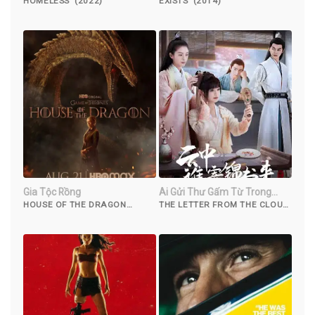
HOMELESS (2022)
EXISTS (2014)
Gia Tộc Rồng
Ai Gửi Thư Gấm Từ Trong
Mây
HOUSE OF THE DRAGON
THE LETTER FROM THE CLOUD
(2022)
(2022)