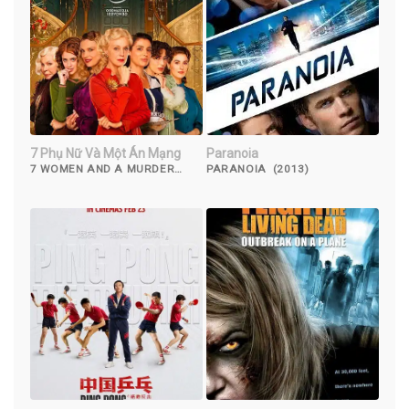
7 Phụ Nữ Và Một Án Mạng
Paranoia
7 WOMEN AND A MURDER
PARANOIA (2013)
(2022)