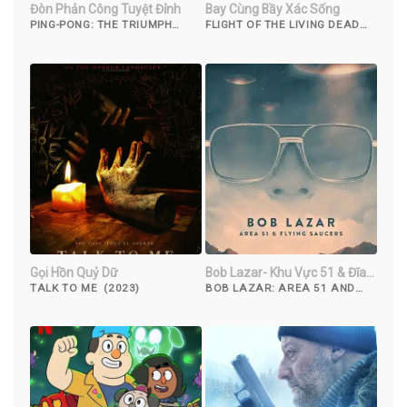
Đòn Phản Công Tuyệt Đỉnh
Bay Cùng Bầy Xác Sống
PING-PONG: THE TRIUMPH
FLIGHT OF THE LIVING DEAD
(2023)
(2007)
Gọi Hồn Quỷ Dữ
Bob Lazar- Khu Vực 51 & Đĩa
Bay
TALK TO ME (2023)
BOB LAZAR: AREA 51 AND
FLYING SAUCERS (2018)