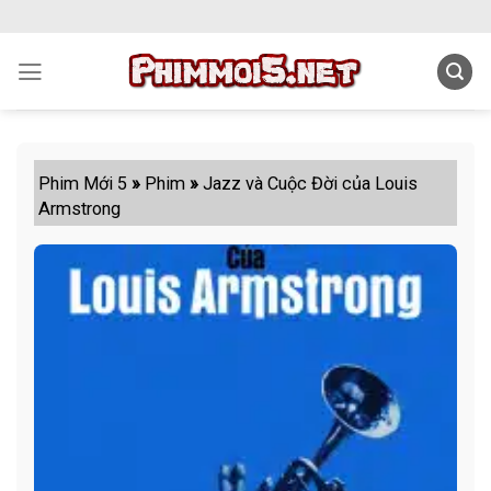
Skip
to
content
Phim Mới 5
»
Phim
»
Jazz và Cuộc Đời của Louis
Armstrong