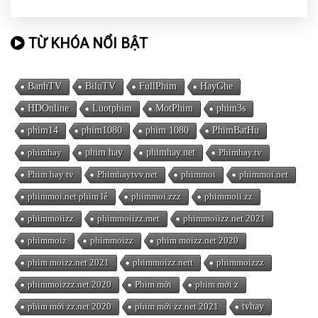
TỪ KHÓA NỔI BẬT
BanhTV
BiluTV
FullPhim
HayGhe
HDOnline
Luotphim
MotPhim
phim3s
phim14
phim1080
phim 1080
PhimBatHu
phimhay
phim hay
phimhay.net
Phimhay.tv
Phim hay tv
Phimhaytvv.net
phimmoi
phimmoi.net
phimmoi.net phim lẻ
phimmoi.zzz
phimmoii.zz
phimmoiizz
phimmoiizz.met
phimmoiizz.net 2021
phimmoiz
phimmoizz
phim moizz.net 2020
phim moizz.net 2021
phimmoizz.nett
phimmoizzz
phimmoizzz.net 2020
Phim mới
phim mới z
phim mới zz.net 2020
phim mới zz.net 2021
tvhay