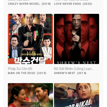
CRAZY SUPER MODEL (2018)
LOVE NEVER ENDS (2023)
Pháp Sư Côn Đồ
Nữ Sát Nhân Cuồng Loạn
Shrew’s Nest
MAN ON THE EDGE (2013)
SHREW'S NEST (2014)