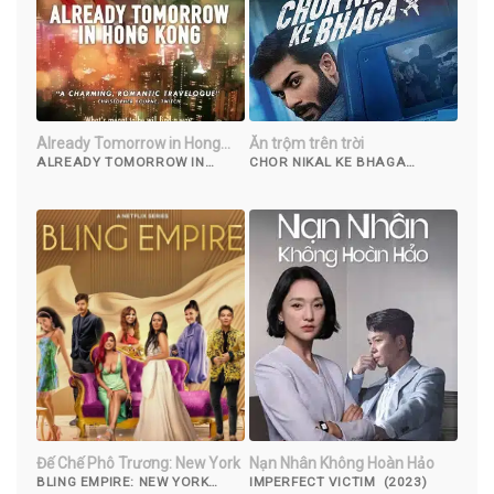
Already Tomorrow in Hong
Ăn trộm trên trời
Kong
ALREADY TOMORROW IN
CHOR NIKAL KE BHAGA
HONG KONG (2015)
(2023)
Đế Chế Phô Trương: New York
Nạn Nhân Không Hoàn Hảo
BLING EMPIRE: NEW YORK
IMPERFECT VICTIM (2023)