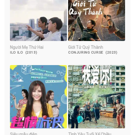
Người Mẹ Thứ Hai
Giới Tử Quỷ Thành
ILO ILO (2013)
CONJURING CURSE (2023)
Siêu mẫu điên
Tình Yêu Tuổi Xế Chiều