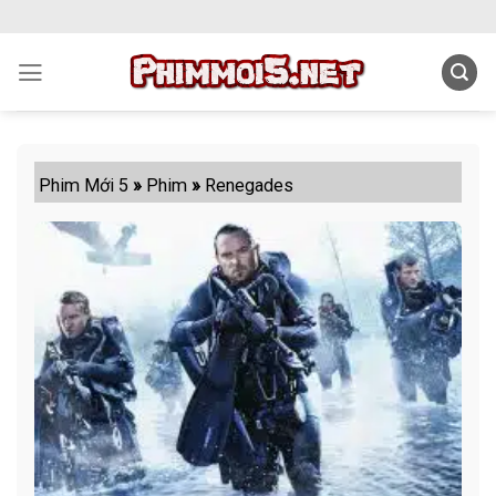
Skip
to
content
Phim Mới 5
»
Phim
»
Renegades