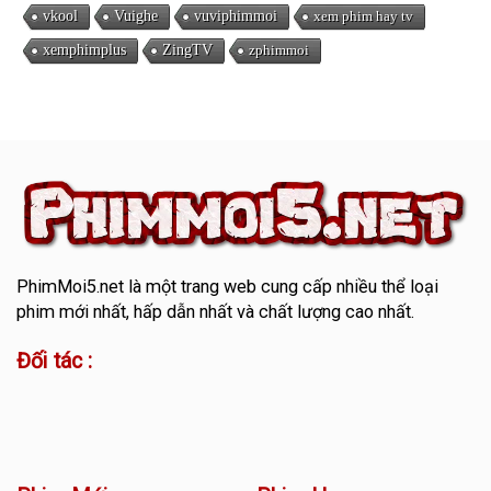
vkool
Vuighe
vuviphimmoi
xem phim hay tv
xemphimplus
ZingTV
zphimmoi
PhimMoi5.net
là một trang web cung cấp nhiều thể loại
phim mới nhất, hấp dẫn nhất và chất lượng cao nhất.
Đối tác :