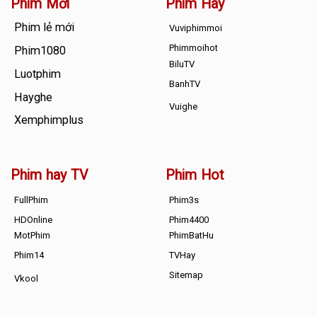
Phim Mới
Phim Hay
Phim lẻ mới
Vuviphimmoi
Phimmoihot
Phim1080
BiluTV
Luotphim
BanhTV
Hayghe
Vuighe
Xemphimplus
Phim hay TV
Phim Hot
FullPhim
Phim3s
HDOnline
Phim4400
MotPhim
PhimBatHu
Phim14
TVHay
Sitemap
Vkool