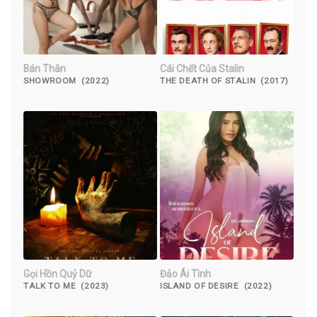
Bán Thân
Cái Chết Của Stalin
SHOWROOM (2022)
THE DEATH OF STALIN (2017)
Gọi Hồn Quỷ Dữ
Đảo Ái Tình
TALK TO ME (2023)
ISLAND OF DESIRE (2022)