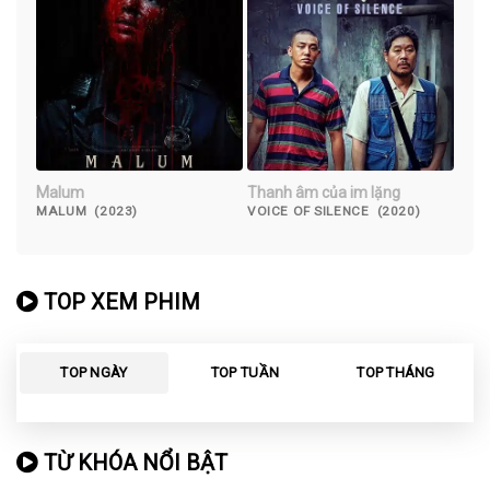
Malum
Thanh âm của im lặng
MALUM (2023)
VOICE OF SILENCE (2020)
TOP XEM PHIM
TOP NGÀY
TOP TUẦN
TOP THÁNG
TỪ KHÓA NỔI BẬT