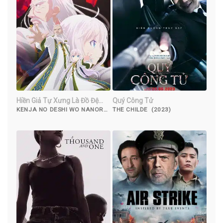
Hiền Giả Tự Xưng Là Đồ Đệ
Quý Công Tử
Hiền Giả Tại Dị Giới
KENJA NO DESHI WO NANORU
THE CHILDE (2023)
KENJA, SHE PROFESSED
HERSELF PUPIL OF THE WISE
MAN (2022)