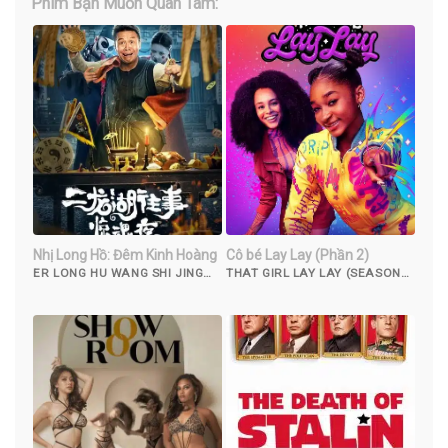
Phim Bạn Muốn Quan Tâm:
Nhị Long Hồ: Đêm Kinh Hoàng
Cô bé Lay Lay (Phần 2)
ER LONG HU WANG SHI JING
THAT GIRL LAY LAY (SEASON
HUN YE (2021)
2) (2021)