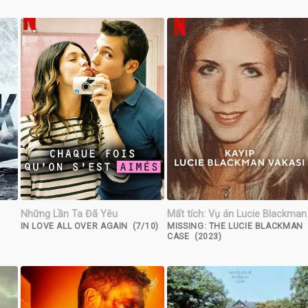
Những Lần Ta Đã Yêu
Mất tích: Vụ án Lucie Blackman
IN LOVE ALL OVER AGAIN (7/10)
MISSING: THE LUCIE BLACKMAN
CASE (2023)