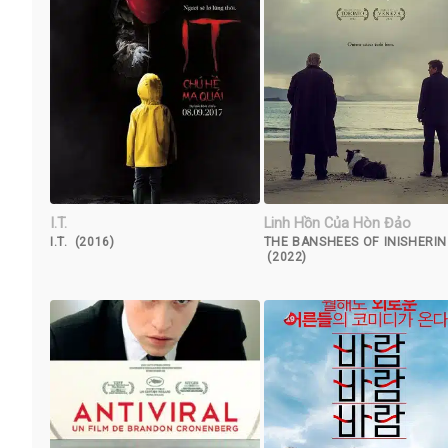
I.T.
Linh Hồn Của Hòn Đảo
I.T. (2016)
THE BANSHEES OF INISHERIN
(2022)