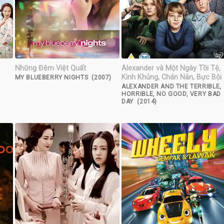
Những Đêm Việt Quất
Alexander và Một Ngày Tồi Tệ,
Kinh Khủng, Chán Nản, Bực Bội
MY BLUEBERRY NIGHTS (2007)
ALEXANDER AND THE TERRIBLE,
HORRIBLE, NO GOOD, VERY BAD
DAY (2014)