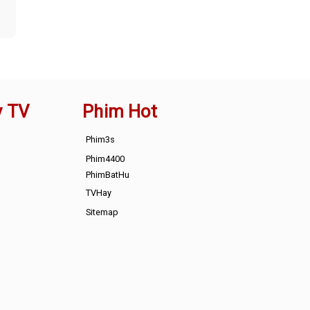
y TV
Phim Hot
Phim3s
Phim4400
PhimBatHu
TVHay
Sitemap