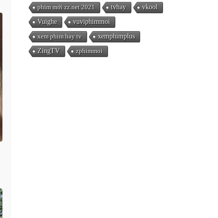
phim mới zz.net 2021
tvhay
vkool
Vuighe
vuviphimmoi
xem phim hay tv
xemphimplus
ZingTV
zphimmoi