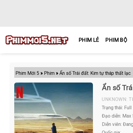
Skip
to
content
PHIM LẺ
PHIM BỘ
Phim Mới 5
»
Phim
»
Ẩn số Trái đất: Kim tự tháp thất lạc
Ẩn số Trái
UNKNOWN: T
Trạng thái: Full
Đạo diễn: Max
Diễn viên:
Đang 
Quốc gia: