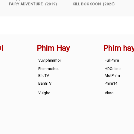
FAIRY ADVENTURE (2019)
KILL BOK SOON (2023)
i
Phim Hay
Phim ha
Vuviphimmoi
FullPhim
Phimmoihot
HDOnline
BiluTV
MotPhim
BanhTV
Phim14
Vuighe
Vkool
s