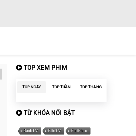
TOP XEM PHIM
TOP NGÀY
TOP TUẦN
TOP THÁNG
TỪ KHÓA NỔI BẬT
BanhTV
BiluTV
FullPhim