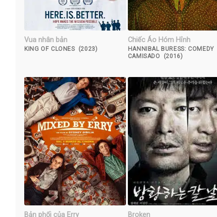
Vua nhân bản
Chiếc Áo Hóm Hỉnh
KING OF CLONES (2023)
HANNIBAL BURESS: COMEDY
CAMISADO (2016)
Bản phối của Erry
Broken