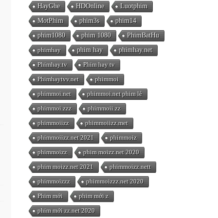
HayGhe
HDOnline
Luotphim
MotPhim
phim3s
phim14
phim1080
phim 1080
PhimBatHu
phimhay
phim hay
phimhay.net
Phimhay.tv
Phim hay tv
Phimhaytvv.net
phimmoi
phimmoi.net
phimmoi.net phim lẻ
phimmoi.zzz
phimmoii.zz
phimmoiizz
phimmoiizz.met
phimmoiizz.net 2021
phimmoiz
phimmoizz
phim moizz.net 2020
phim moizz.net 2021
phimmoizz.nett
phimmoizzz
phimmoizzz.net 2020
Phim mới
phim mới z
phim mới zz.net 2020