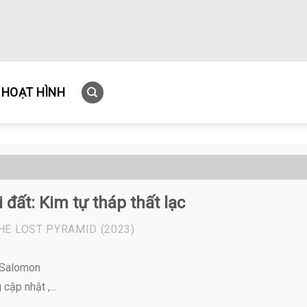
HOẠT HÌNH
 đất: Kim tự tháp thất lạc
HE LOST PYRAMID
(2023)
 Salomon
cập nhật ,...