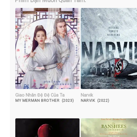
Phim Bạn Muốn Quan Tâm:
Giao Nhân Đệ Đệ Của Ta
Narvik
MY MERMAN BROTHER (2023)
NARVIK (2022)