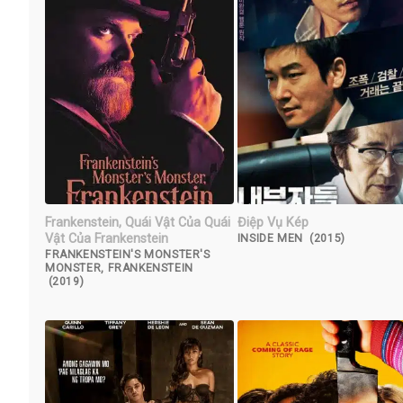
Frankenstein, Quái Vật Của Quái
Điệp Vụ Kép
Vật Của Frankenstein
INSIDE MEN (2015)
FRANKENSTEIN'S MONSTER'S
MONSTER, FRANKENSTEIN
(2019)