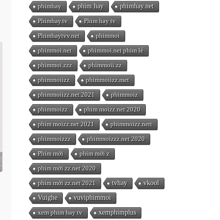
phimhay
phim hay
phimhay.net
Phimhay.tv
Phim hay tv
Phimhaytvv.net
phimmoi
phimmoi.net
phimmoi.net phim lẻ
phimmoi.zzz
phimmoii.zz
phimmoiizz
phimmoiizz.met
phimmoiizz.net 2021
phimmoiz
phimmoizz
phim moizz.net 2020
phim moizz.net 2021
phimmoizz.nett
phimmoizzz
phimmoizzz.net 2020
Phim mới
phim mới z
phim mới zz.net 2020
phim mới zz.net 2021
tvhay
vkool
Vuighe
vuviphimmoi
xem phim hay tv
xemphimplus