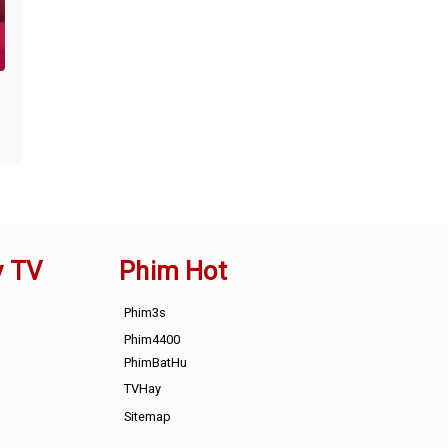
y TV
Phim Hot
Phim3s
Phim4400
PhimBatHu
TVHay
Sitemap