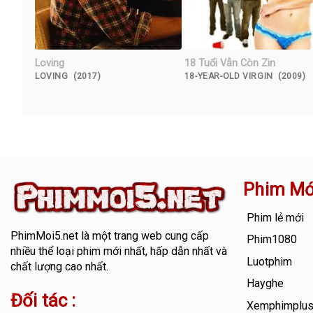
Loving
18 Tuổi Vẫn Còn Zin
LOVING (2017)
18-YEAR-OLD VIRGIN (2009)
Phim Mớ
Phim lẻ mới
PhimMoi5.net
là một trang web cung cấp
Phim1080
nhiều thể loại phim mới nhất, hấp dẫn nhất và
Luotphim
chất lượng cao nhất.
Hayghe
Đối tác :
Xemphimplu