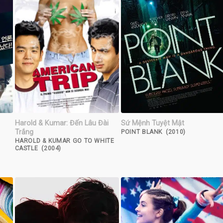
Harold & Kumar: Đến Lâu Đài
Sứ Mệnh Tuyệt Mật
Trắng
POINT BLANK (2010)
HAROLD & KUMAR GO TO WHITE
CASTLE (2004)