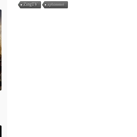
ZingTV
zphimmoi