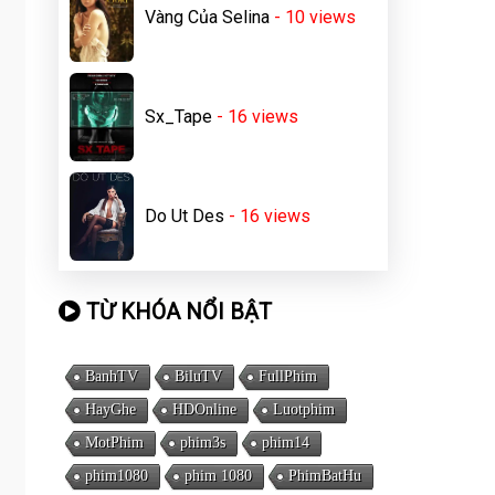
Vàng Của Selina
- 10
views
Sx_Tape
- 16
views
Do Ut Des
- 16
views
TỪ KHÓA NỔI BẬT
BanhTV
BiluTV
FullPhim
HayGhe
HDOnline
Luotphim
MotPhim
phim3s
phim14
phim1080
phim 1080
PhimBatHu