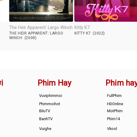
The Heir Apparent: Largo Winch
Kitty K7
THE HEIR APPARENT: LARGO
KITTY K7 (2022)
WINCH (2008)
i
Phim Hay
Phim ha
Vuviphimmoi
FullPhim
Phimmoihot
HDOnline
BiluTV
MotPhim
BanhTV
Phim14
Vuighe
Vkool
s