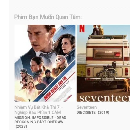
Phim Bạn Muốn Quan Tâm:
Nhiệm Vụ Bất Khả Thi 7 –
Seventeen
Nghiệp Báo Phần 1 CAM
DIECISIETE (2019)
MISSION: IMPOSSIBLE - DEAD
RECKONING PART ONERAW
(2023)