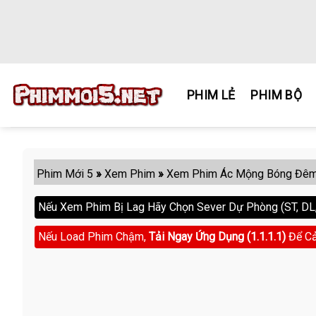
Skip
to
content
PHIM LẺ
PHIM BỘ
Phim Mới 5
»
Xem Phim
»
Xem Phim Ác Mộng Bóng Đê
Nếu Xem Phim Bị Lag Hãy Chọn Sever Dự Phòng (ST, DL, 
Nếu Load Phim Chậm,
Tải Ngay Ứng Dụng (1.1.1.1)
Để Cả