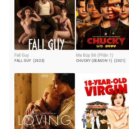
Fall Guy
Ma Búp Bê (Phần 1)
FALL GUY (2023)
CHUCKY (SEASON 1) (2021)