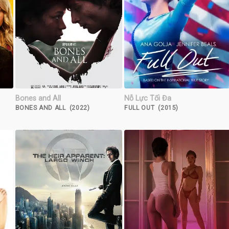
Bones and All
Nỗ Lực Tối Đa
BONES AND ALL (2022)
FULL OUT (2015)