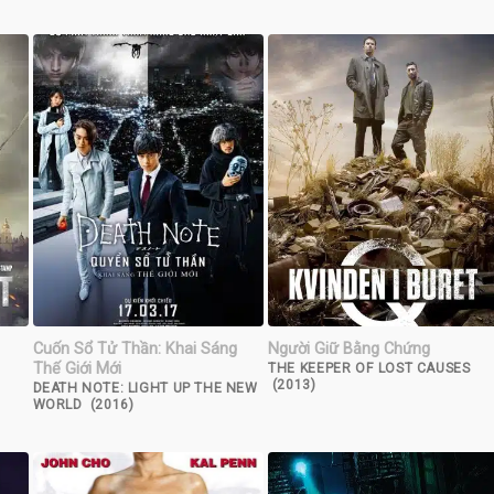
Cuốn Sổ Tử Thần: Khai Sáng
Người Giữ Bằng Chứng
Thế Giới Mới
THE KEEPER OF LOST CAUSES
(2013)
DEATH NOTE: LIGHT UP THE NEW
WORLD (2016)