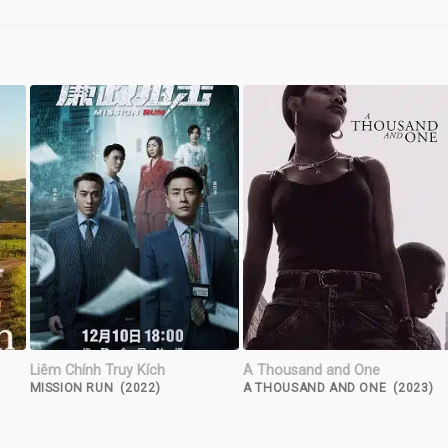
Liêm Chính Truy Kích
A Thousand and One
MISSION RUN (2022)
A THOUSAND AND ONE (2023)