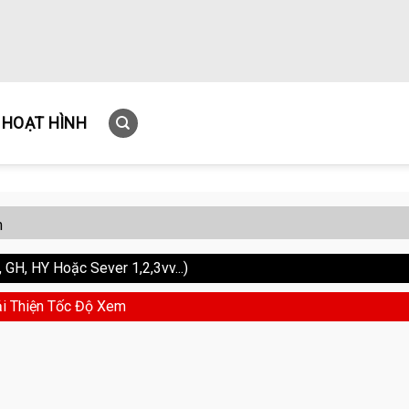
HOẠT HÌNH
m
GH, HY Hoặc Sever 1,2,3vv...)
i Thiện Tốc Độ Xem