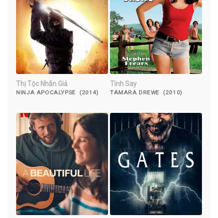
Thị Tộc Nhẫn Giả
Tình Say
NINJA APOCALYPSE (2014)
TAMARA DREWE (2010)