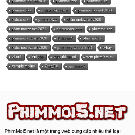
phimmoi.net phim lẻ
phimmoi.zzz
phimmoii.zz
phimmoiizz
phimmoiizz.met
phimmoiizz.net 2021
phimmoiz
phimmoizz
phim moizz.net 2020
phim moizz.net 2021
phimmoizz.nett
phimmoizzz
phimmoizzz.net 2020
Phim mới
phim mới z
phim mới zz.net 2020
phim mới zz.net 2021
tvhay
vkool
Vuighe
vuviphimmoi
xem phim hay tv
xemphimplus
ZingTV
zphimmoi
PhimMoi5.net
là một trang web cung cấp nhiều thể loại