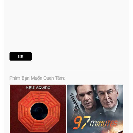
HD
Phim Bạn Muốn Quan Tâm: