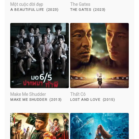
Một cuộc đời đẹp
The Gates
A BEAUTIFUL LIFE (2023)
THE GATES (2023)
Make Me Shudder
Thất Cô
MAKE ME SHUDDER (2013)
LOST AND LOVE (2015)