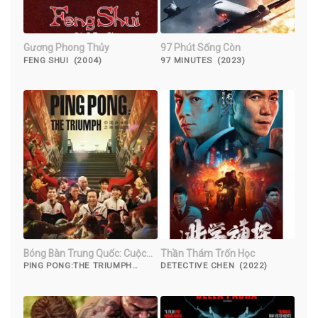
Gương Phong Thủy
97 Phút Sống Còn
FENG SHUI (2004)
97 MINUTES (2023)
Bóng Bàn Trung Quốc: Cuộc
Thần Thám Trốn Học
Phản Công
PING PONG:THE TRIUMPH
DETECTIVE CHEN (2022)
(2023)