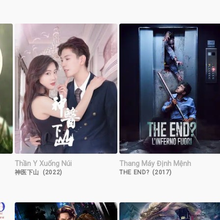
Thần Y Xuống Núi
Thang Máy Định Mệnh
神医下山 (2022)
THE END? (2017)