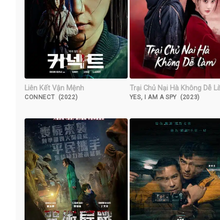
Liên Kết Vận Mệnh
Trại Chủ Nại Hà Không Dễ 
CONNECT (2022)
YES, I AM A SPY (2023)