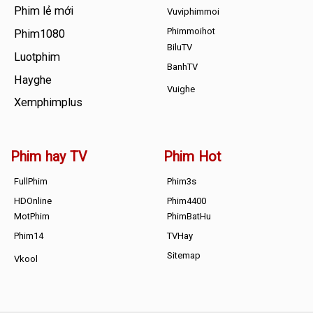
Phim lẻ mới
Vuviphimmoi
Phimmoihot
Phim1080
BiluTV
Luotphim
BanhTV
Hayghe
Vuighe
Xemphimplus
Phim hay TV
Phim Hot
FullPhim
Phim3s
HDOnline
Phim4400
MotPhim
PhimBatHu
Phim14
TVHay
Sitemap
Vkool