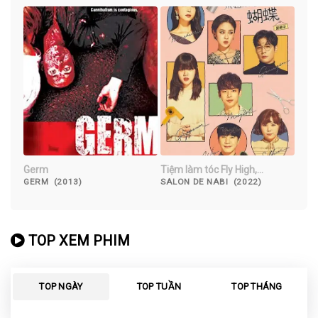
Germ
Tiệm làm tóc Fly High,
Butterfly
GERM (2013)
SALON DE NABI (2022)
TOP XEM PHIM
TOP NGÀY
TOP TUẦN
TOP THÁNG