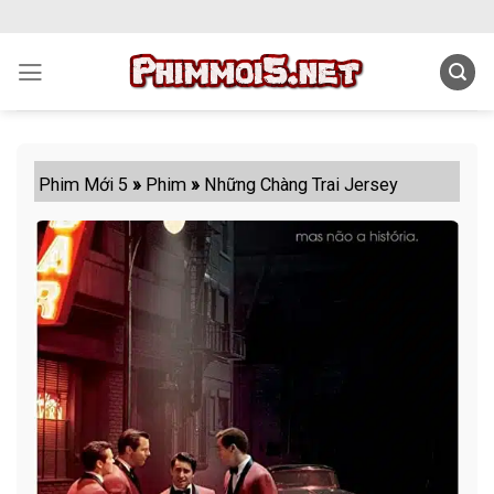
Skip
to
content
Phim Mới 5
»
Phim
»
Những Chàng Trai Jersey