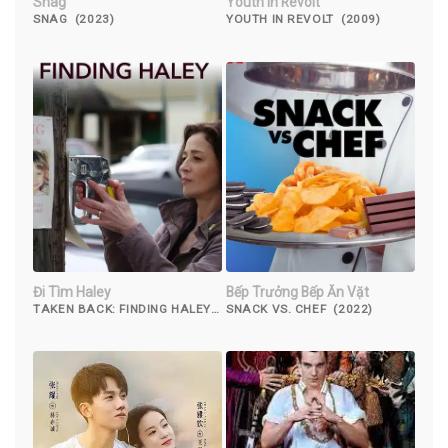
Snag
Youth in Revolt
SNAG (2023)
YOUTH IN REVOLT (2009)
Đi Tìm Haley
Bếp Trưởng Bếp Ăn Vặt
TAKEN BACK: FINDING HALEY
SNACK VS. CHEF (2022)
(2012)