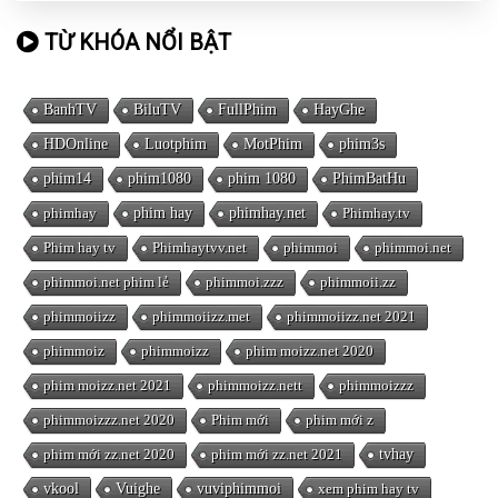
TỪ KHÓA NỔI BẬT
BanhTV
BiluTV
FullPhim
HayGhe
HDOnline
Luotphim
MotPhim
phim3s
phim14
phim1080
phim 1080
PhimBatHu
phimhay
phim hay
phimhay.net
Phimhay.tv
Phim hay tv
Phimhaytvv.net
phimmoi
phimmoi.net
phimmoi.net phim lẻ
phimmoi.zzz
phimmoii.zz
phimmoiizz
phimmoiizz.met
phimmoiizz.net 2021
phimmoiz
phimmoizz
phim moizz.net 2020
phim moizz.net 2021
phimmoizz.nett
phimmoizzz
phimmoizzz.net 2020
Phim mới
phim mới z
phim mới zz.net 2020
phim mới zz.net 2021
tvhay
vkool
Vuighe
vuviphimmoi
xem phim hay tv