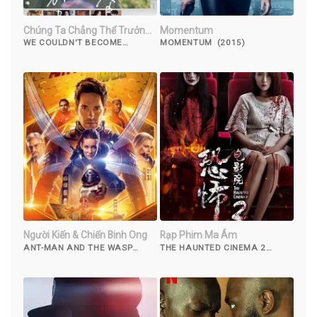
Chúng Ta Chẳng Thể Trưởng
Momentum
Thành
WE COULDN'T BECOME
MOMENTUM (2015)
ADULTS (2021)
Người Kiến & Chiến Binh Ong
Rạp Phim Ma Ám
ANT-MAN AND THE WASP
THE HAUNTED CINEMA 2
(2018)
(2017)