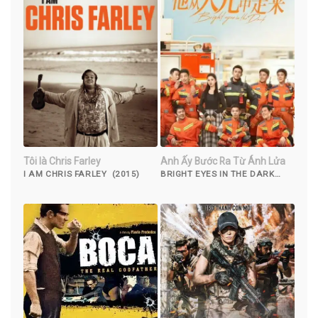
Tôi là Chris Farley
Anh Ấy Bước Ra Từ Ánh Lửa
I AM CHRIS FARLEY (2015)
BRIGHT EYES IN THE DARK
(2023)