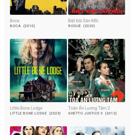
Boca
Biệt Đội Săn Mồi
BOCA (2010)
ROGUE (2020)
Little Bone Lodge
Toàn Án Lương Tâm 2
LITTLE BONE LODGE (2023)
GHETTO JUSTICE II (2012)