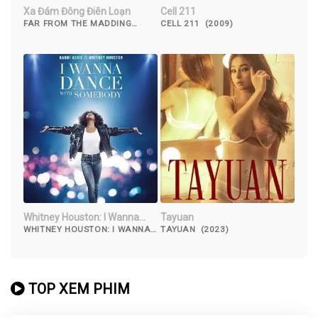
Xa Đám Đông Điên Loạn
Cell 211
FAR FROM THE MADDING
CELL 211 (2009)
CROWD (2015)
Whitney Houston: I Wanna
Tayuan
Dance with Somebody
WHITNEY HOUSTON: I WANNA
TAYUAN (2023)
DANCE WITH SOMEBODY
(2022)
TOP XEM PHIM