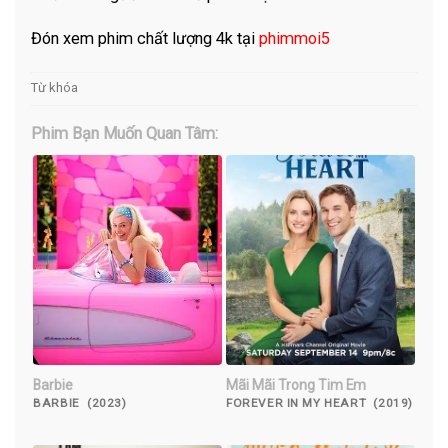
Đón xem phim chất lượng 4k tại
phimmoi5
Từ khóa
Phim Bạn Muốn Quan Tâm:
Barbie
Mãi Mãi Trong Tim Em
BARBIE (2023)
FOREVER IN MY HEART (2019)