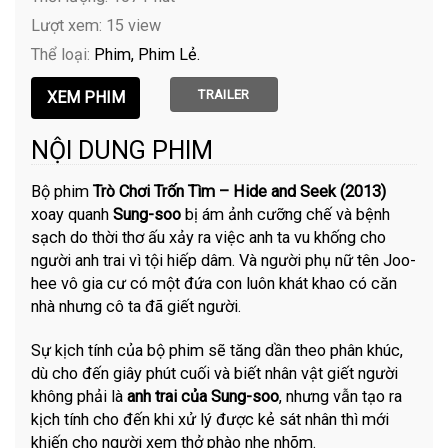
Lượt xem: 15 view
Thể loại:
Phim
Phim Lẻ
TRAILER
NỘI DUNG PHIM
Bộ phim
Trò Chơi Trốn Tìm – Hide and Seek (2013)
xoay quanh
Sung-soo
bị ám ảnh cưỡng chế và bệnh
sạch do thời thơ ấu xảy ra việc anh ta vu khống cho
người anh trai vì tội hiếp dâm. Và người phụ nữ tên Joo-
hee vô gia cư có một đứa con luôn khát khao có căn
nhà nhưng cô ta đã giết người.
Sự kịch tính của bộ phim sẽ tăng dần theo phân khúc,
dù cho đến giây phút cuối và biết nhân vật giết người
không phải là
anh trai của Sung-soo
, nhưng vẫn tạo ra
kịch tính cho đến khi xử lý được kẻ sát nhân thì mới
khiến cho người xem thở phào nhẹ nhõm.