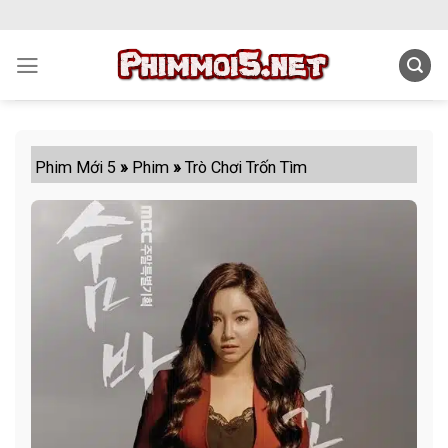
Skip
to
content
Phim Mới 5
»
Phim
»
Trò Chơi Trốn Tìm