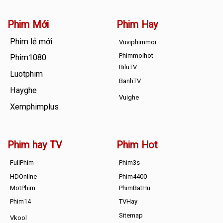
Phim Mới
Phim Hay
Phim lẻ mới
Vuviphimmoi
Phimmoihot
Phim1080
BiluTV
Luotphim
BanhTV
Hayghe
Vuighe
Xemphimplus
Phim hay TV
Phim Hot
FullPhim
Phim3s
HDOnline
Phim4400
MotPhim
PhimBatHu
Phim14
TVHay
Sitemap
Vkool