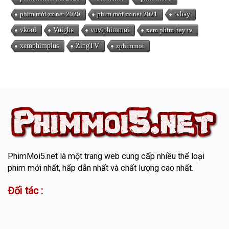
phim mới zz.net 2020
phim mới zz.net 2021
tvhay
vkool
Vuighe
vuviphimmoi
xem phim hay tv
xemphimplus
ZingTV
zphimmoi
PhimMoi5.net
là một trang web cung cấp nhiều thể loại
phim mới nhất, hấp dẫn nhất và chất lượng cao nhất.
Đối tác :