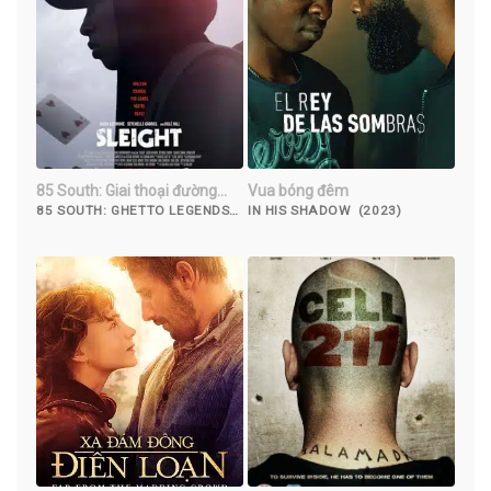
85 South: Giai thoại đường
Vua bóng đêm
phố
85 SOUTH: GHETTO LEGENDS
IN HIS SHADOW (2023)
(2023)