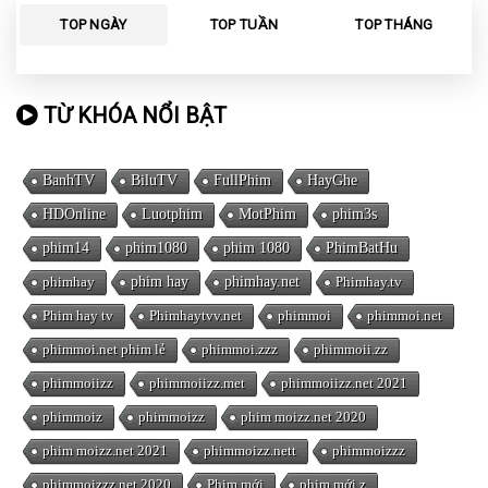
TOP NGÀY
TOP TUẦN
TOP THÁNG
TỪ KHÓA NỔI BẬT
BanhTV
BiluTV
FullPhim
HayGhe
HDOnline
Luotphim
MotPhim
phim3s
phim14
phim1080
phim 1080
PhimBatHu
phimhay
phim hay
phimhay.net
Phimhay.tv
Phim hay tv
Phimhaytvv.net
phimmoi
phimmoi.net
phimmoi.net phim lẻ
phimmoi.zzz
phimmoii.zz
phimmoiizz
phimmoiizz.met
phimmoiizz.net 2021
phimmoiz
phimmoizz
phim moizz.net 2020
phim moizz.net 2021
phimmoizz.nett
phimmoizzz
phimmoizzz.net 2020
Phim mới
phim mới z