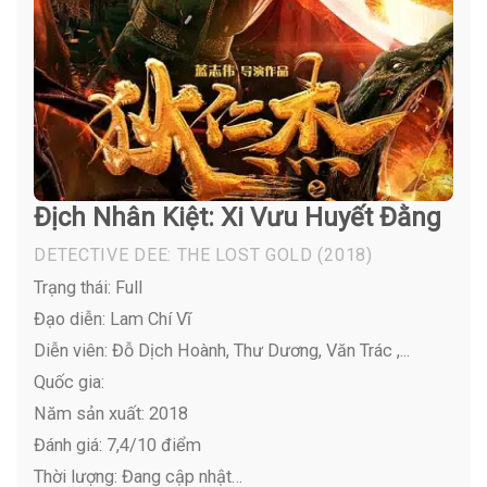
Địch Nhân Kiệt: Xi Vưu Huyết Đằng
DETECTIVE DEE: THE LOST GOLD
(2018)
Trạng thái: Full
Đạo diễn: Lam Chí Vĩ
Diễn viên:
Đỗ Dịch Hoành, Thư Dương, Văn Trác ,...
Quốc gia:
Năm sản xuất: 2018
Đánh giá: 7,4/10 điểm
Thời lượng: Đang cập nhật…