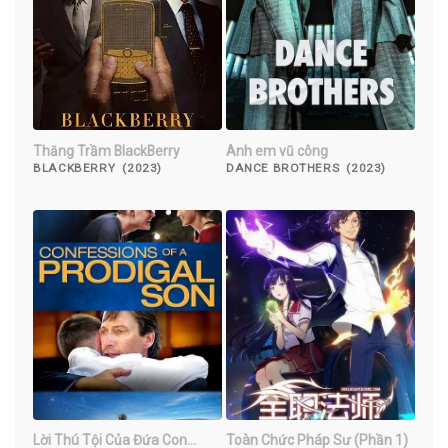
Thăng Trầm BlackBerry
Anh em vũ công
BLACKBERRY (2023)
DANCE BROTHERS (2023)
Lời Thú Tội Của Đứa Con
Toàn Chức Pháp Sư (Phần 1)