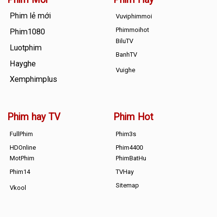
Phim lẻ mới
Vuviphimmoi
Phimmoihot
Phim1080
BiluTV
Luotphim
BanhTV
Hayghe
Vuighe
Xemphimplus
Phim hay TV
Phim Hot
FullPhim
Phim3s
HDOnline
Phim4400
MotPhim
PhimBatHu
Phim14
TVHay
Sitemap
Vkool