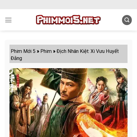
Skip
to
content
Phim Mới 5
»
Phim
»
Địch Nhân Kiệt: Xi Vưu Huyết
Đằng