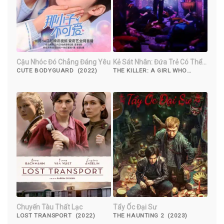
Cậu Nhóc Đó Chẳng Đáng Yêu
Kẻ Sát Nhân: Đứa Trẻ Có Thể
Chết
CUTE BODYGUARD (2022)
THE KILLER: A GIRL WHO
DESERVES TO DIE (2022)
Chuyến Tàu Thất Lạc
Tẩy Ốc Đại Sư
LOST TRANSPORT (2022)
THE HAUNTING 2 (2023)