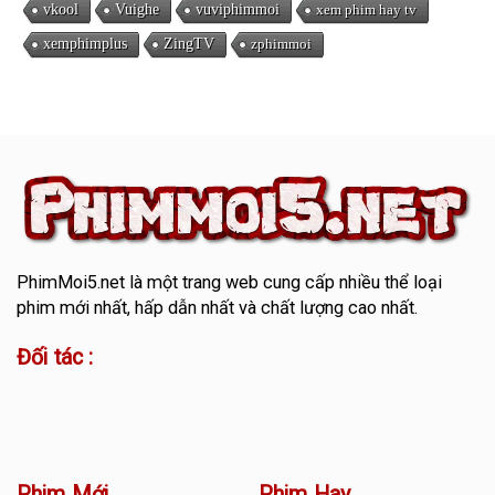
vkool
Vuighe
vuviphimmoi
xem phim hay tv
xemphimplus
ZingTV
zphimmoi
PhimMoi5.net
là một trang web cung cấp nhiều thể loại
phim mới nhất, hấp dẫn nhất và chất lượng cao nhất.
Đối tác :
Phim Mới
Phim Hay