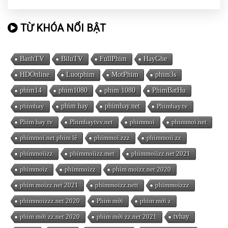
TỪ KHÓA NỔI BẬT
BanhTV
BiluTV
FullPhim
HayGhe
HDOnline
Luotphim
MotPhim
phim3s
phim14
phim1080
phim 1080
PhimBatHu
phimhay
phim hay
phimhay.net
Phimhay.tv
Phim hay tv
Phimhaytvv.net
phimmoi
phimmoi.net
phimmoi.net phim lẻ
phimmoi.zzz
phimmoii.zz
phimmoiizz
phimmoiizz.met
phimmoiizz.net 2021
phimmoiz
phimmoizz
phim moizz.net 2020
phim moizz.net 2021
phimmoizz.nett
phimmoizzz
phimmoizzz.net 2020
Phim mới
phim mới z
phim mới zz.net 2020
phim mới zz.net 2021
tvhay