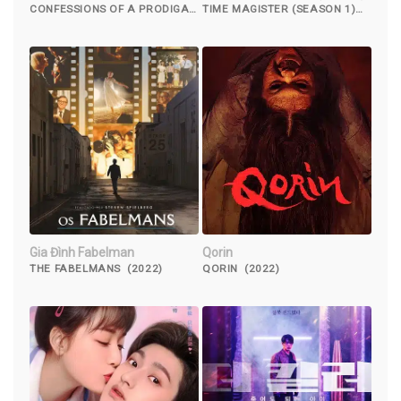
Hoang
CONFESSIONS OF A PRODIGAL
TIME MAGISTER (SEASON 1)
SON (2015)
(2016)
Gia Đình Fabelman
Qorin
THE FABELMANS (2022)
QORIN (2022)