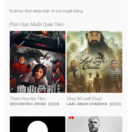
Từ khóa:
Địch Nhân Kiệt: Xi Vưu Huyết Đằng
.
Phim Bạn Muốn Quan Tâm:
Thảm Họa Địa Tâm
Chạy Đi! Laal! Chạy!
GEOCENTRIC CRISIS (2023)
LAAL SINGH CHADDHA (2022)