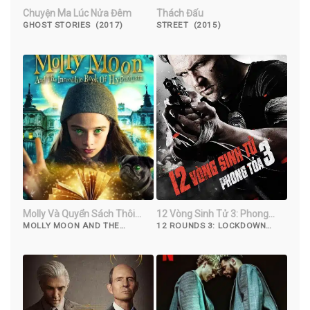
Chuyện Ma Lúc Nửa Đêm
Thách Đấu
GHOST STORIES (2017)
STREET (2015)
Molly Và Quyển Sách Thôi
12 Vòng Sinh Tử 3: Phong
Miên
Tỏa
MOLLY MOON AND THE
12 ROUNDS 3: LOCKDOWN
INCREDIBLE BOOK OF
(2015)
HYPNOTISM (2015)