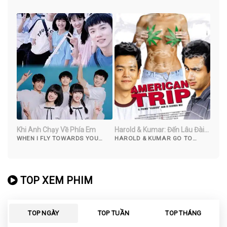
Khi Anh Chạy Về Phía Em
Harold & Kumar: Đến Lâu Đài
Trắng
WHEN I FLY TOWARDS YOU
HAROLD & KUMAR GO TO
(2023)
WHITE CASTLE (2004)
TOP XEM PHIM
TOP NGÀY
TOP TUẦN
TOP THÁNG