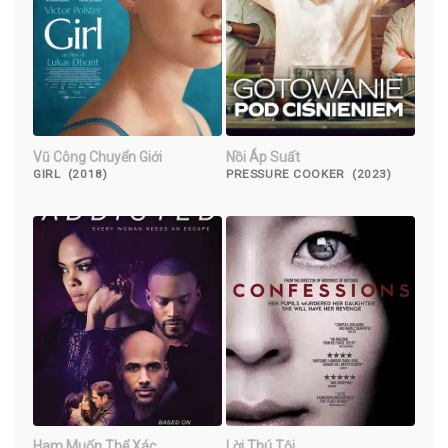
Vũ Công Chuyển Giới
Nồi Áp Suất
GIRL (2018)
PRESSURE COOKER (2023)
Ham Muốn Thể Xác
Lời Thú Tội