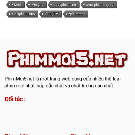
vkool
Vuighe
vuviphimmoi
xem phim hay tv
xemphimplus
ZingTV
zphimmoi
PhimMoi5.net
là một trang web cung cấp nhiều thể loại
phim mới nhất, hấp dẫn nhất và chất lượng cao nhất.
Đối tác :