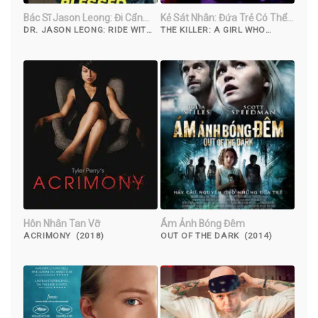
Bác Sĩ Jason Leong: Đi Cẩn
Kẻ Sát Nhân: Đứa Trẻ Có Thể
Thận
Chết
DR. JASON LEONG: RIDE WITH
THE KILLER: A GIRL WHO
CAUTION (2023)
DESERVES TO DIE (2022)
Hôn Nhân Tan Vỡ
Ám Ảnh Bóng Đêm
ACRIMONY (2018)
OUT OF THE DARK (2014)