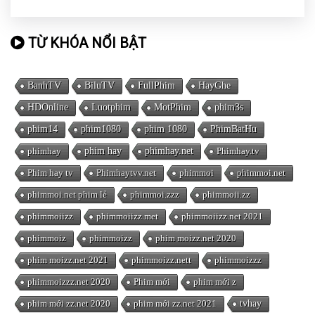
TỪ KHÓA NỔI BẬT
BanhTV
BiluTV
FullPhim
HayGhe
HDOnline
Luotphim
MotPhim
phim3s
phim14
phim1080
phim 1080
PhimBatHu
phimhay
phim hay
phimhay.net
Phimhay.tv
Phim hay tv
Phimhaytvv.net
phimmoi
phimmoi.net
phimmoi.net phim lẻ
phimmoi.zzz
phimmoii.zz
phimmoiizz
phimmoiizz.met
phimmoiizz.net 2021
phimmoiz
phimmoizz
phim moizz.net 2020
phim moizz.net 2021
phimmoizz.nett
phimmoizzz
phimmoizzz.net 2020
Phim mới
phim mới z
phim mới zz.net 2020
phim mới zz.net 2021
tvhay