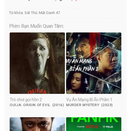
Từ khóa:
Sát Thủ: Mật Danh 47
.
Phim Bạn Muốn Quan Tâm:
Trò chơi gọi hồn 2
Vụ Án Mạng Bí Ẩn Phần 1
OUIJA: ORIGIN OF EVIL (2016)
MURDER MYSTERY (2023)