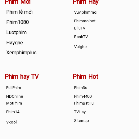
Phim Mới
Phim Hay
Phim lẻ mới
Vuviphimmoi
Phimmoihot
Phim1080
BiluTV
Luotphim
BanhTV
Hayghe
Vuighe
Xemphimplus
Phim hay TV
Phim Hot
FullPhim
Phim3s
HDOnline
Phim4400
MotPhim
PhimBatHu
Phim14
TVHay
Sitemap
Vkool