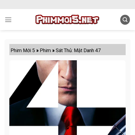
Skip
to
content
Phim Mới 5
»
Phim
»
Sát Thủ: Mật Danh 47