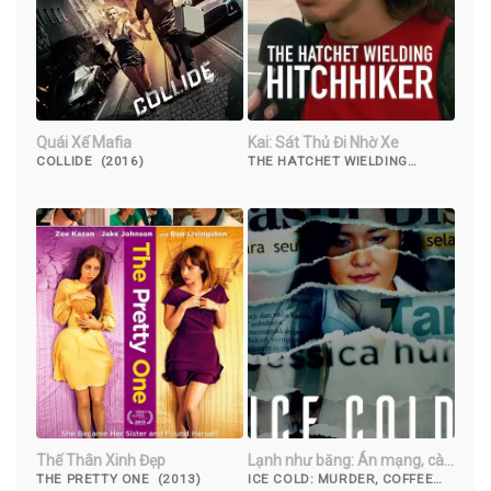
Quái Xế Mafia
Kai: Sát Thủ Đi Nhờ Xe
COLLIDE (2016)
THE HATCHET WIELDING
HITCHHIKER (2023)
Thế Thân Xinh Đẹp
Lạnh như băng: Án mạng, cà
phê và Jessica Wongso
THE PRETTY ONE (2013)
ICE COLD: MURDER, COFFEE