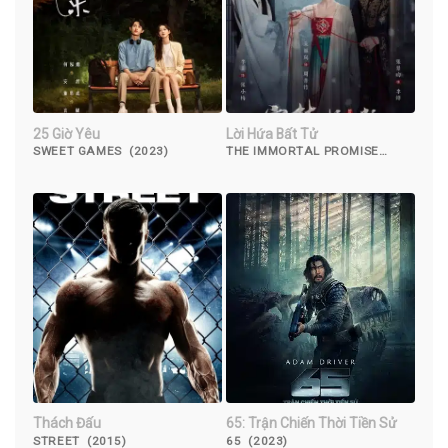
25 Giờ Yêu
Lời Hứa Bất Tử
SWEET GAMES (2023)
THE IMMORTAL PROMISE
(2022)
Thách Đấu
65: Trận Chiến Thời Tiền Sử
STREET (2015)
65 (2023)