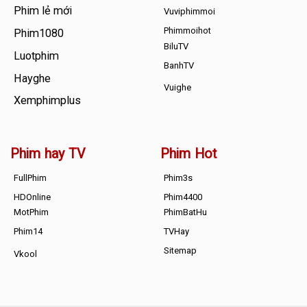
Phim lẻ mới
Vuviphimmoi
Phimmoihot
Phim1080
BiluTV
Luotphim
BanhTV
Hayghe
Vuighe
Xemphimplus
Phim hay TV
Phim Hot
FullPhim
Phim3s
HDOnline
Phim4400
MotPhim
PhimBatHu
Phim14
TVHay
Sitemap
Vkool