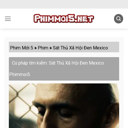
Skip
to
content
Phim Mới 5
»
Phim
»
Sát Thủ Xã Hội Đen Mexico
Cú pháp tìm kiếm: Sát Thủ Xã Hội Đen Mexico
Phimmoi5