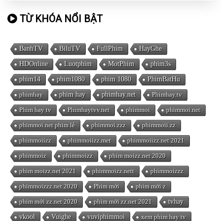
TỪ KHÓA NỔI BẬT
BanhTV
BiluTV
FullPhim
HayGhe
HDOnline
Luotphim
MotPhim
phim3s
phim14
phim1080
phim 1080
PhimBatHu
phimhay
phim hay
phimhay.net
Phimhay.tv
Phim hay tv
Phimhaytvv.net
phimmoi
phimmoi.net
phimmoi.net phim lẻ
phimmoi.zzz
phimmoii.zz
phimmoiizz
phimmoiizz.met
phimmoiizz.net 2021
phimmoiz
phimmoizz
phim moizz.net 2020
phim moizz.net 2021
phimmoizz.nett
phimmoizzz
phimmoizzz.net 2020
Phim mới
phim mới z
phim mới zz.net 2020
phim mới zz.net 2021
tvhay
vkool
Vuighe
vuviphimmoi
xem phim hay tv