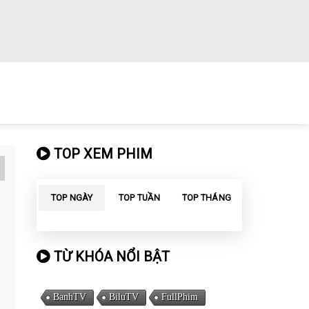
TOP XEM PHIM
TOP NGÀY
TOP TUẦN
TOP THÁNG
TỪ KHÓA NỔI BẬT
BanhTV
BiluTV
FullPhim