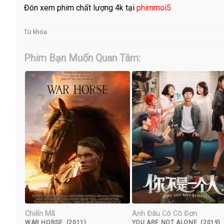
Đón xem phim chất lượng 4k tại
phimmoi5
Từ khóa
Phim Bạn Muốn Quan Tâm:
Chiến Mã
Anh Đâu Có Cô Đơn
WAR HORSE (2011)
YOU ARE NOT ALONE (2019)