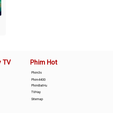
y TV
Phim Hot
Phim3s
Phim4400
PhimBatHu
TVHay
Sitemap