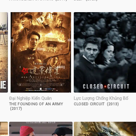
Đại Nghiệp Kiến Quân
Lực Lượng Chống Khủng Bố
THE FOUNDING OF AN ARMY
CLOSED CIRCUIT (2013)
(2017)