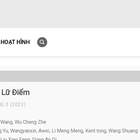
HOẠT HÌNH
 Lữ Điếm
G 3
(2023)
n Wang, Wu Cheng Zhe
 Yu, Wangyanxin, Awei, Li Meng Meng, Kent tong, Wang Shuang
iu Xiao Feng, Dong An Qi ,...