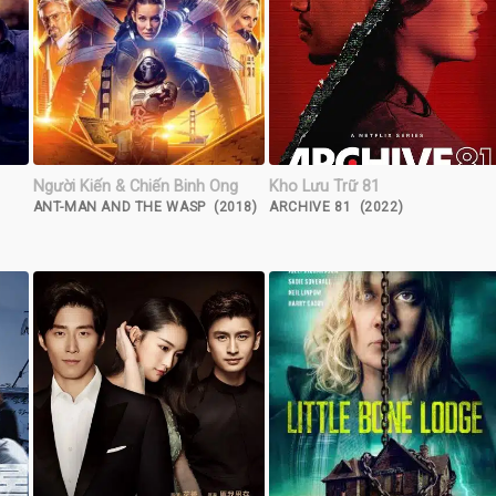
Người Kiến & Chiến Binh Ong
Kho Lưu Trữ 81
ANT-MAN AND THE WASP (2018)
ARCHIVE 81 (2022)