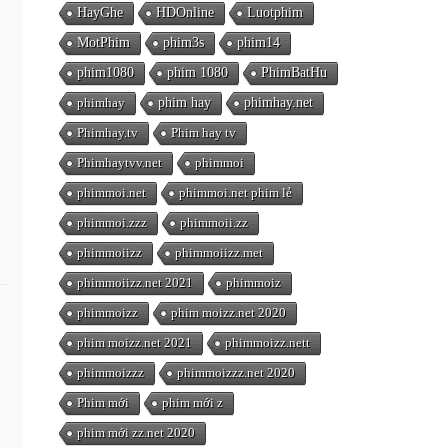
HayGhe
HDOnline
Luotphim
MotPhim
phim3s
phim14
phim1080
phim 1080
PhimBatHu
phimhay
phim hay
phimhay.net
Phimhay.tv
Phim hay tv
Phimhaytvv.net
phimmoi
phimmoi.net
phimmoi.net phim lẻ
phimmoi.zzz
phimmoii.zz
phimmoiizz
phimmoiizz.met
phimmoiizz.net 2021
phimmoiz
phimmoizz
phim moizz.net 2020
phim moizz.net 2021
phimmoizz.nett
phimmoizzz
phimmoizzz.net 2020
Phim mới
phim mới z
phim mới zz.net 2020