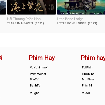
Hải Thượng Phồn Hoa
Little Bone Lodge
TEARS IN HEAVEN (2021)
LITTLE BONE LODGE (2023)
i
Phim Hay
Phim ha
Vuviphimmoi
FullPhim
Phimmoihot
HDOnline
BiluTV
MotPhim
BanhTV
Phim14
Vuighe
Vkool
s