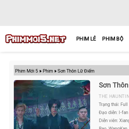
Skip
to
content
PHIM LẺ
PHIM BỘ
Phim Mới 5
»
Phim
»
Sơn Thôn Lữ Điếm
Sơn Thôn
THE HAUNTIN
Trạng thái: Full
Đạo diễn: I-fa
Diễn viên:
Xiang
Bao, WangKan, L