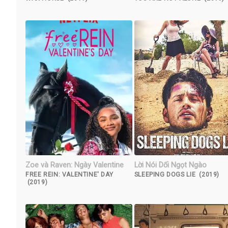
Zoe và Raven: Ngày Valentine
Lời Nói Dối Ngọt Ngào
FREE REIN: VALENTINE' DAY
SLEEPING DOGS LIE (2019)
(2019)