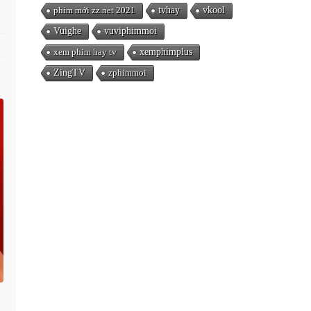
phim mới zz.net 2021
tvhay
vkool
Vuighe
vuviphimmoi
xem phim hay tv
xemphimplus
ZingTV
zphimmoi