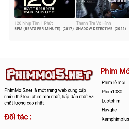
120 Nhịp Tim 1 Phút
Thanh Tra Vô Hình
BPM (BEATS PER MINUTE) (2017)
SHADOW DETECTIVE (2022)
Phim Mớ
Phim lẻ mới
PhimMoi5.net
là một trang web cung cấp
Phim1080
nhiều thể loại phim mới nhất, hấp dẫn nhất và
Luotphim
chất lượng cao nhất.
Hayghe
Đối tác :
Xemphimplu