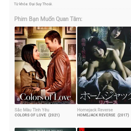
Từ khóa:
Đại Suy Thoái
.
Phim Bạn Muốn Quan Tâm:
Sắc Màu Tình Yêu
Homejack Reverse
COLORS OF LOVE (2021)
HOMEJACK REVERSE (2017)