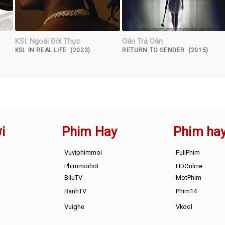
KSI: Ngoài Đời Thực
Oán Trả Oán
KSI: IN REAL LIFE (2023)
RETURN TO SENDER (2015)
i
Phim Hay
Phim ha
Vuviphimmoi
FullPhim
Phimmoihot
HDOnline
BiluTV
MotPhim
BanhTV
Phim14
Vuighe
Vkool
s