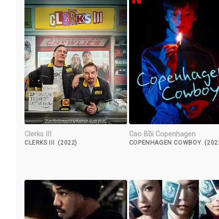
Clerks III
Cao Bồi Copenhagen
CLERKS III (2022)
COPENHAGEN COWBOY (202