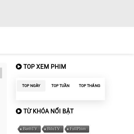
TOP XEM PHIM
TOP NGÀY
TOP TUẦN
TOP THÁNG
TỪ KHÓA NỔI BẬT
BanhTV
BiluTV
FullPhim