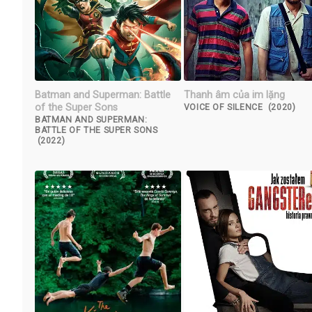
Batman and Superman: Battle
Thanh âm của im lặng
of the Super Sons
VOICE OF SILENCE (2020)
BATMAN AND SUPERMAN:
BATTLE OF THE SUPER SONS
(2022)