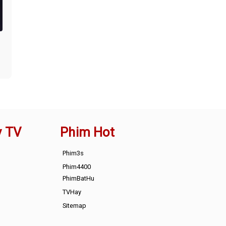
y TV
Phim Hot
Phim3s
Phim4400
PhimBatHu
TVHay
Sitemap