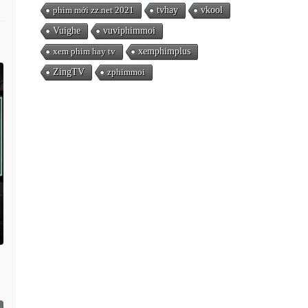
phim mới zz.net 2021
tvhay
vkool
Vuighe
vuviphimmoi
xem phim hay tv
xemphimplus
ZingTV
zphimmoi