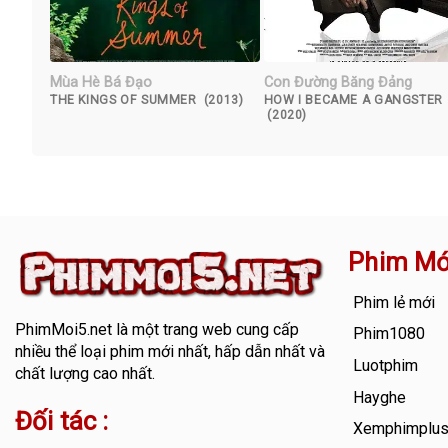
Mùa Hè Bá Đạo
Con Đường Băng Đảng
THE KINGS OF SUMMER (2013)
HOW I BECAME A GANGSTER
(2020)
Phim Mớ
Phim lẻ mới
PhimMoi5.net
là một trang web cung cấp
Phim1080
nhiều thể loại phim mới nhất, hấp dẫn nhất và
Luotphim
chất lượng cao nhất.
Hayghe
Đối tác :
Xemphimplu