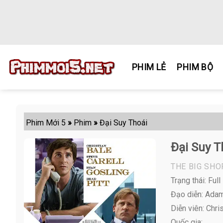
Skip
to
content
PHIM LẺ
PHIM BỘ
Phim Mới 5
»
Phim
»
Đại Suy Thoái
Đại Suy T
THE BIG SHO
Trạng thái: Full
Đạo diễn: Ada
Diễn viên:
Chris
Quốc gia: