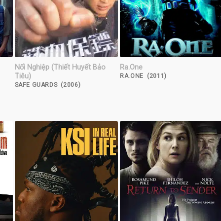
Nối Nghiệp (Thiết Huyết Bảo
Ra.One
Tiêu)
RA.ONE (2011)
SAFE GUARDS (2006)