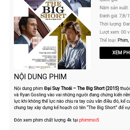
Năm sản xuất:
Đánh giá: 7,8/
Thời lượng: Đa
Lượt xem: 00 
Thể loại:
Phim
NỘI DUNG PHIM
Nội dung phim
Đại Suy Thoái – The Big Short (2015)
thuộc
và Ryan Gosling vào vai những người đang chứng kiến nền 
lực khi không thế lực nào chịu ra tay cứu vãn điều đó, kể 
chung tay xây dựng kế hoạch có tên “The Big Short” để vự
Đón xem phim chất lượng 4k tại
phimmoi5