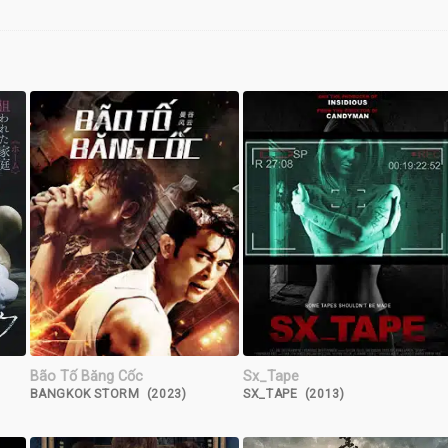
Bão Tố Băng Cốc
Sx_Tape
BANGKOK STORM (2023)
SX_TAPE (2013)