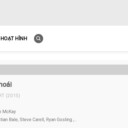
HOẠT HÌNH
hoái
RT
(2015)
m McKay
tian Bale, Steve Carell, Ryan Gosling ,...