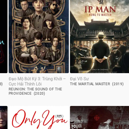
Đạo Mộ Bút Ký 3: Trùng Khởi –
Đại Võ Sư
Cực Hải Thính Lôi
3)
THE MARTIAL MASTER (2019)
REUNION: THE SOUND OF THE
PROVIDENCE (2020)