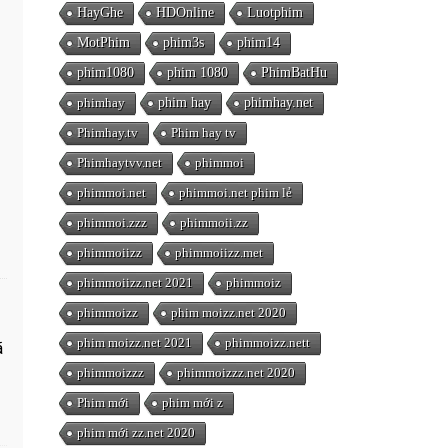
HayGhe
HDOnline
Luotphim
MotPhim
phim3s
phim14
phim1080
phim 1080
PhimBatHu
phimhay
phim hay
phimhay.net
Phimhay.tv
Phim hay tv
Phimhaytvv.net
phimmoi
phimmoi.net
phimmoi.net phim lẻ
phimmoi.zzz
phimmoii.zz
phimmoiizz
phimmoiizz.met
phimmoiizz.net 2021
phimmoiz
phimmoizz
phim moizz.net 2020
phim moizz.net 2021
phimmoizz.nett
ã
phimmoizzz
phimmoizzz.net 2020
Phim mới
phim mới z
phim mới zz.net 2020