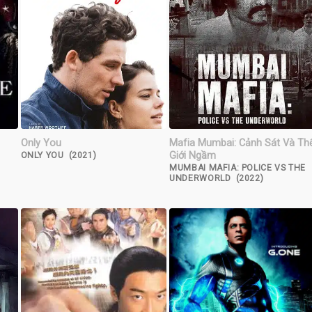
Only You
Mafia Mumbai: Cảnh Sát Và Th
Giới Ngầm
ONLY YOU (2021)
MUMBAI MAFIA: POLICE VS THE
UNDERWORLD (2022)