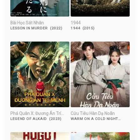
Bài Học Sát Nhân
1944
LESSON IN MURDER (2022)
1944 (2015)
Phá Quân X: Đương Án Trí
Cửu Tiêu Hàn Dạ Noãn
Mệnh
LEGEND OF ALKAID (2023)
WARM ON A COLD NIGHT
(2023)