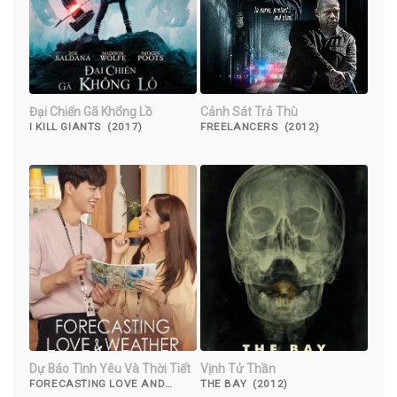
Đại Chiến Gã Khổng Lồ
Cảnh Sát Trả Thù
I KILL GIANTS (2017)
FREELANCERS (2012)
Dự Báo Tình Yêu Và Thời Tiết
Vịnh Tử Thần
FORECASTING LOVE AND
THE BAY (2012)