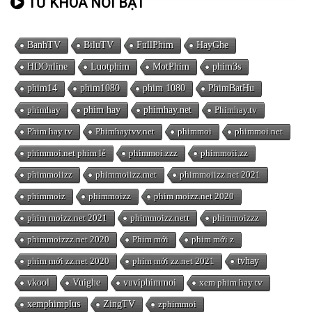
TỪ KHÓA NỔI BẬT
BanhTV
BiluTV
FullPhim
HayGhe
HDOnline
Luotphim
MotPhim
phim3s
phim14
phim1080
phim 1080
PhimBatHu
phimhay
phim hay
phimhay.net
Phimhay.tv
Phim hay tv
Phimhaytvv.net
phimmoi
phimmoi.net
phimmoi.net phim lẻ
phimmoi.zzz
phimmoii.zz
phimmoiizz
phimmoiizz.met
phimmoiizz.net 2021
phimmoiz
phimmoizz
phim moizz.net 2020
phim moizz.net 2021
phimmoizz.nett
phimmoizzz
phimmoizzz.net 2020
Phim mới
phim mới z
phim mới zz.net 2020
phim mới zz.net 2021
tvhay
vkool
Vuighe
vuviphimmoi
xem phim hay tv
xemphimplus
ZingTV
zphimmoi