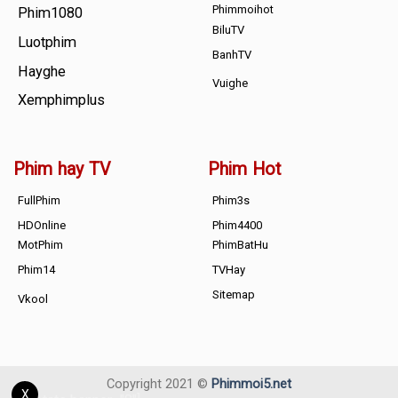
Phimmoihot
Phim1080
BiluTV
Luotphim
BanhTV
Hayghe
Vuighe
Xemphimplus
Phim hay TV
Phim Hot
FullPhim
Phim3s
HDOnline
Phim4400
MotPhim
PhimBatHu
Phim14
TVHay
Sitemap
Vkool
Copyright 2021 ©
Phimmoi5.net
X