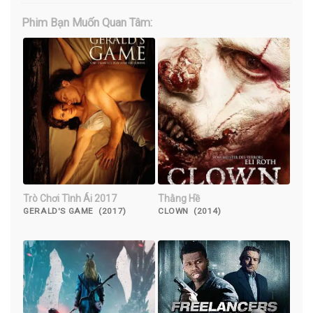
Phim Bạn Muốn Quan Tâm:
Trò Chơi Tình Ái 2017
Thằng Hề
GERALD'S GAME (2017)
CLOWN (2014)