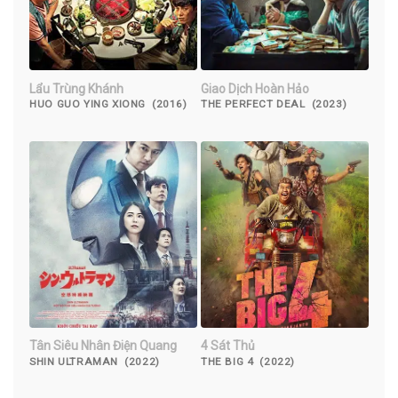
Lẩu Trùng Khánh
Giao Dịch Hoàn Hảo
HUO GUO YING XIONG (2016)
THE PERFECT DEAL (2023)
Tân Siêu Nhân Điện Quang
4 Sát Thủ
SHIN ULTRAMAN (2022)
THE BIG 4 (2022)