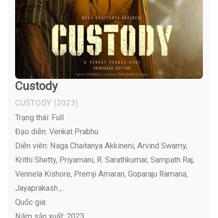
Custody
CUSTODY
(2023)
Trạng thái: Full
Đạo diễn: Venkat Prabhu
Diễn viên:
Naga Chaitanya Akkineni, Arvind Swamy,
Krithi Shetty, Priyamani, R. Sarathkumar, Sampath Raj,
Vennela Kishore, Premji Amaran, Goparaju Ramana,
Jayaprakash ,...
Quốc gia:
Năm sản xuất: 2023