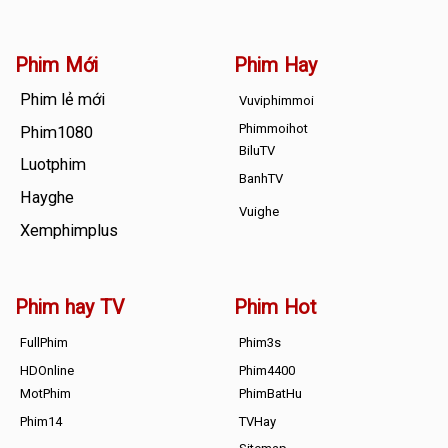
Phim Mới
Phim Hay
Phim lẻ mới
Vuviphimmoi
Phimmoihot
Phim1080
BiluTV
Luotphim
BanhTV
Hayghe
Vuighe
Xemphimplus
Phim hay TV
Phim Hot
FullPhim
Phim3s
HDOnline
Phim4400
MotPhim
PhimBatHu
Phim14
TVHay