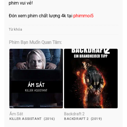
phim vui vẻ!
Đón xem phim chất lượng 4k tại
phimmoi5
Từ khóa
Phim Bạn Muốn Quan Tâm:
Ám Sát
Backdraft 2
KILLER ASSISTANT (2016)
BACKDRAFT 2 (2019)