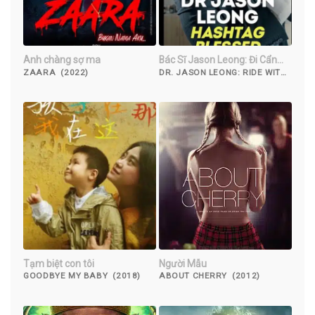
Anh chàng sợ ma
Bác Sĩ Jason Leong: Đi Cẩn
Thận
ZAARA (2022)
DR. JASON LEONG: RIDE WITH
CAUTION (2023)
Tạm biệt con tôi
Người Mẫu
GOODBYE MY BABY (2018)
ABOUT CHERRY (2012)