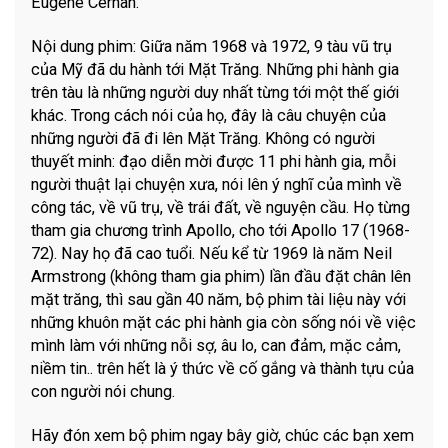
Eugene Cernan.
Nội dung phim: Giữa năm 1968 và 1972, 9 tàu vũ trụ
của Mỹ đã du hành tới Mặt Trăng. Những phi hành gia
trên tàu là những người duy nhất từng tới một thế giới
khác. Trong cách nói của họ, đây là câu chuyện của
những người đã đi lên Mặt Trăng. Không có người
thuyết minh: đạo diễn mời được 11 phi hành gia, mỗi
người thuật lại chuyện xưa, nói lên ý nghĩ của mình về
công tác, về vũ trụ, về trái đất, về nguyện cầu. Họ từng
tham gia chương trình Apollo, cho tới Apollo 17 (1968-
72). Nay họ đã cao tuổi. Nếu kể từ 1969 là năm Neil
Armstrong (không tham gia phim) lần đầu đặt chân lên
mặt trăng, thì sau gần 40 năm, bộ phim tài liệu này với
những khuôn mặt các phi hành gia còn sống nói về việc
mình làm với những nỗi sợ, âu lo, can đảm, mặc cảm,
niềm tin.. trên hết là ý thức về cố gắng và thành tựu của
con người nói chung.
Hãy đón xem bộ phim ngay bây giờ, chúc các bạn xem