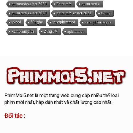
phimmoizzz.net 2020
Phim mới
phim mới z
phim mới zz.net 2020
phim mới zz.net 2021
tvhay
vkool
Vuighe
vuviphimmoi
xem phim hay tv
xemphimplus
ZingTV
zphimmoi
PhimMoi5.net
là một trang web cung cấp nhiều thể loại
phim mới nhất, hấp dẫn nhất và chất lượng cao nhất.
Đối tác :