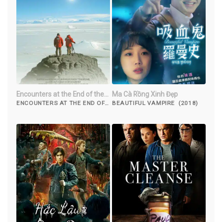
Encounters at the End of the
Ma Cà Rồng Xinh Đẹp
World
ENCOUNTERS AT THE END OF
BEAUTIFUL VAMPIRE (2018)
THE WORLD (2007)