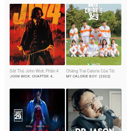
Sát Thủ John Wick: Phần 4
Chàng Trai Calorie Của Tôi
JOHN WICK: CHAPTER 4
MY CALORIE BOY (2022)
(2023)