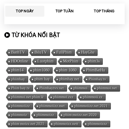
TOP NGÀY
TOP TUẦN
TOP THÁNG
TỪ KHÓA NỔI BẬT
BanhTV
BiluTV
FullPhim
HayGhe
HDOnline
Luotphim
MotPhim
phim3s
phim14
phim1080
phim 1080
PhimBatHu
phimhay
phim hay
phimhay.net
Phimhay.tv
Phim hay tv
Phimhaytvv.net
phimmoi
phimmoi.net
phimmoi.net phim lẻ
phimmoi.zzz
phimmoii.zz
phimmoiizz
phimmoiizz.met
phimmoiizz.net 2021
phimmoiz
phimmoizz
phim moizz.net 2020
phim moizz.net 2021
phimmoizz.nett
phimmoizzz