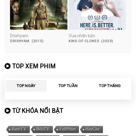
Drishyam
Vua nhân bản
DRISHYAM (2015)
KING OF CLONES (2023)
TOP XEM PHIM
TOP NGÀY
TOP TUẦN
TOP THÁNG
TỪ KHÓA NỔI BẬT
BanhTV
BiluTV
FullPhim
HayGhe