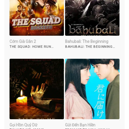
Cớm Già Gân 2
Bahubali: The Beginning
THE SQUAD: HOME RUN
BAHUBALI: THE BEGINNING
(2023)
(2015)
Gọi Hồn Quỷ Dữ
Gửi Đến Bạn Hiền