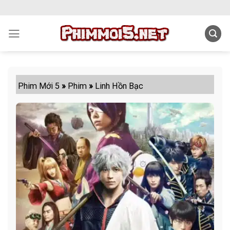
Skip
to
content
Phim Mới 5
»
Phim
»
Linh Hồn Bạc