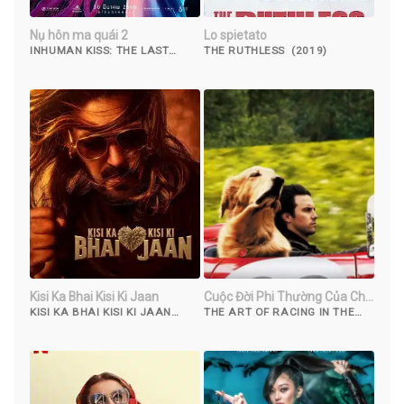
Nụ hôn ma quái 2
Lo spietato
INHUMAN KISS: THE LAST
THE RUTHLESS (2019)
BREATH (2022)
Kisi Ka Bhai Kisi Ki Jaan
Cuộc Đời Phi Thường Của Chú
Chó Enzo
KISI KA BHAI KISI KI JAAN
THE ART OF RACING IN THE
(2023)
RAIN (2019)