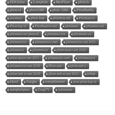
HDOnline
Luotphim
MotPhim
phim3s
phim14
phim1080
phim 1080
PhimBatHu
phimhay
phim hay
phimhay.net
Phimhay.tv
Phim hay tv
Phimhaytvv.net
phimmoi
phimmoi.net
phimmoi.net phim lẻ
phimmoi.zzz
phimmoii.zz
phimmoiizz
phimmoiizz.met
phimmoiizz.net 2021
phimmoiz
phimmoizz
phim moizz.net 2020
phim moizz.net 2021
phimmoizz.nett
phimmoizzz
phimmoizzz.net 2020
Phim mới
phim mới z
phim mới zz.net 2020
phim mới zz.net 2021
tvhay
vkool
Vuighe
vuviphimmoi
xem phim hay tv
xemphimplus
ZingTV
zphimmoi