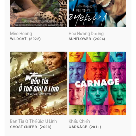
Mèo Hoang
Hoa Hướng Dương
WILDCAT (2022)
SUNFLOWER (2006)
Bắn Tỉa Ở Thế Giới U Linh
Khẩu Chiến
GHOST SNIPER (2023)
CARNAGE (2011)