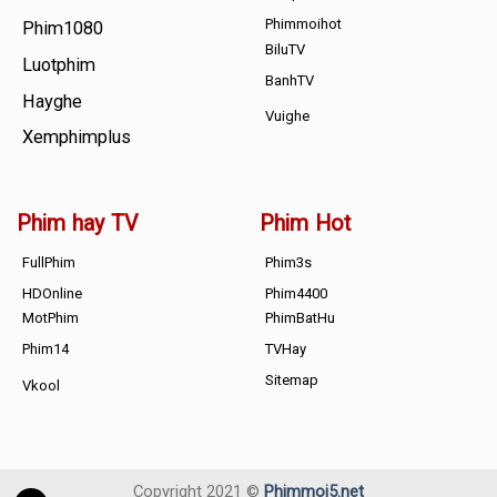
Phimmoihot
Phim1080
BiluTV
Luotphim
BanhTV
Hayghe
Vuighe
Xemphimplus
Phim hay TV
Phim Hot
FullPhim
Phim3s
HDOnline
Phim4400
MotPhim
PhimBatHu
Phim14
TVHay
Sitemap
Vkool
Copyright 2021 ©
Phimmoi5.net