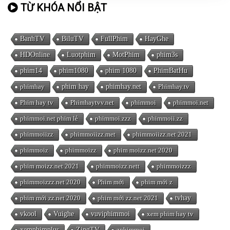
TỪ KHÓA NỔI BẬT
BanhTV
BiluTV
FullPhim
HayGhe
HDOnline
Luotphim
MotPhim
phim3s
phim14
phim1080
phim 1080
PhimBatHu
phimhay
phim hay
phimhay.net
Phimhay.tv
Phim hay tv
Phimhaytvv.net
phimmoi
phimmoi.net
phimmoi.net phim lẻ
phimmoi.zzz
phimmoii.zz
phimmoiizz
phimmoiizz.met
phimmoiizz.net 2021
phimmoiz
phimmoizz
phim moizz.net 2020
phim moizz.net 2021
phimmoizz.nett
phimmoizzz
phimmoizzz.net 2020
Phim mới
phim mới z
phim mới zz.net 2020
phim mới zz.net 2021
tvhay
vkool
Vuighe
vuviphimmoi
xem phim hay tv
xemphimplus
ZingTV
zphimmoi