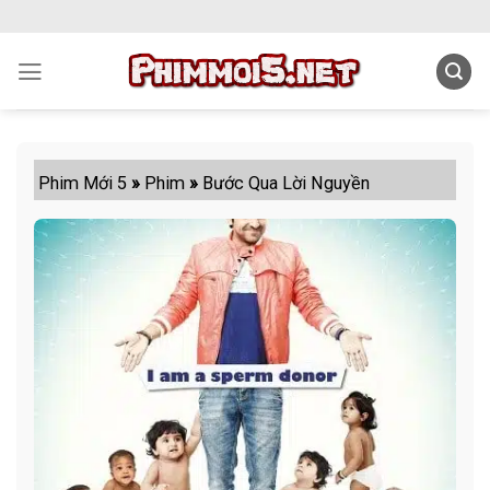
Skip
to
content
Phim Mới 5
»
Phim
»
Bước Qua Lời Nguyền