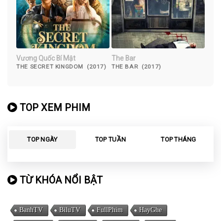
Vương Quốc Bí Mật
The Bar
THE SECRET KINGDOM (2017)
THE BAR (2017)
TOP XEM PHIM
TOP NGÀY
TOP TUẦN
TOP THÁNG
TỪ KHÓA NỔI BẬT
BanhTV
BiluTV
FullPhim
HayGhe