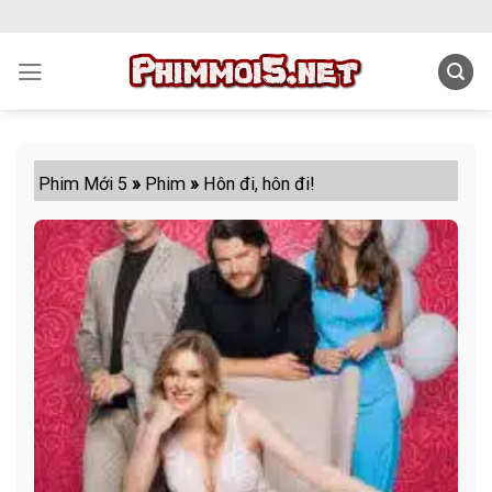
Skip
to
content
Phim Mới 5
»
Phim
»
Hôn đi, hôn đi!