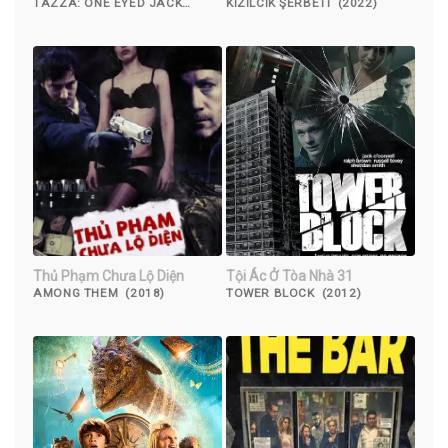
TAZZA: ONE EYED JACK
KIZILCIK ŞERBETI (2022)
(2019)
Thủ Phạm Chưa Lộ Diện
Tội Ác Ở Tòa Nhà 31
AMONG THEM (2018)
TOWER BLOCK (2012)