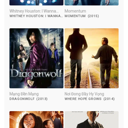
Whitney Houston: I Wanna
Momentum
Dance with Somebody
WHITNEY HOUSTON: I WANNA
MOMENTUM (2015)
DANCE WITH SOMEBODY
(2022)
Mạng Đền Mạng
Nơi Đong Đầy Hy Vọng
DRAGONWOLF (2013)
WHERE HOPE GROWS (2014)