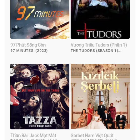
97 Phút Sống Còn
Vương Triều Tudors (Phần 1)
97 MINUTES (2023)
THE TUDORS (SEASON 1)
(2007)
Thần Bài: Jack Một Mắt
Sorbet Nam Việt Quất