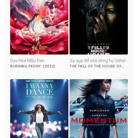
Dục Hỏa Mẫu Đan
Sự sụp đổ của dòng họ Usher
BURNING PEONY (2022)
THE FALL OF THE HOUSE OF
USHER (2023)