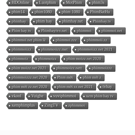
HDOnline
Luotphim
MotPhim
phim3s
phim14
phim1080
phim 1080
PhimBatHu
phimhay
phim hay
phimhay.net
Phimhay.tv
Phim hay tv
Phimhaytvv.net
phimmoi
phimmoi.net
phimmoi.net phim lẻ
phimmoi.zzz
phimmoii.zz
phimmoiizz
phimmoiizz.met
phimmoiizz.net 2021
phimmoiz
phimmoizz
phim moizz.net 2020
phim moizz.net 2021
phimmoizz.nett
phimmoizzz
phimmoizzz.net 2020
Phim mới
phim mới z
phim mới zz.net 2020
phim mới zz.net 2021
tvhay
vkool
Vuighe
vuviphimmoi
xem phim hay tv
xemphimplus
ZingTV
zphimmoi