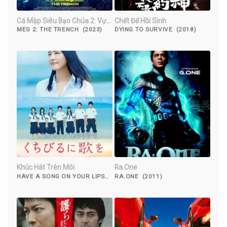
Cá Mập Siêu Bạo Chúa 2: Vực
Chết Để Hồi Sinh
Sâu
MEG 2: THE TRENCH (2023)
DYING TO SURVIVE (2018)
Khúc Hát Trên Môi
Ra.One
HAVE A SONG ON YOUR LIPS
RA.ONE (2011)
(2015)