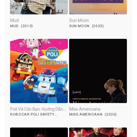
Mud
Sun Moon
MUD (2013)
SUN MOON (2023)
Poli Và Các Bạn: Hướng Dẫn
Miss Americana
An Toàn
ROBOCAR POLI SAFETY
MISS AMERICANA (2020)
SERIES (2011)