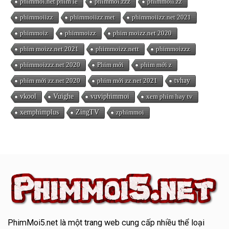
phimmoi.net phim lẻ
phimmoi.zzz
phimmoii.zz
phimmoiizz
phimmoiizz.met
phimmoiizz.net 2021
phimmoiz
phimmoizz
phim moizz.net 2020
phim moizz.net 2021
phimmoizz.nett
phimmoizzz
phimmoizzz.net 2020
Phim mới
phim mới z
phim mới zz.net 2020
phim mới zz.net 2021
tvhay
vkool
Vuighe
vuviphimmoi
xem phim hay tv
xemphimplus
ZingTV
zphimmoi
PhimMoi5.net
là một trang web cung cấp nhiều thể loại