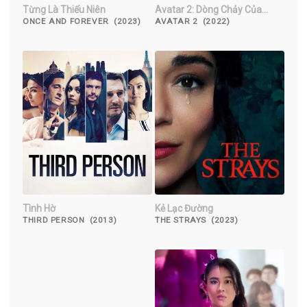
Từng Là Thiếu Niên
Avatar 2: Dòng Chảy Của
Nước
ONCE AND FOREVER (2023)
AVATAR 2 (2022)
Tình Hờ
Kẻ Lạc Đường
THIRD PERSON (2013)
THE STRAYS (2023)