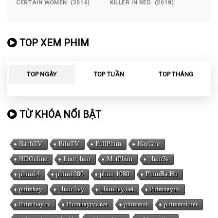
CERTAIN WOMEN (2016)
KILLER IN RED (2018)
TOP XEM PHIM
TOP NGÀY
TOP TUẦN
TOP THÁNG
TỪ KHÓA NỔI BẬT
BanhTV
BiluTV
FullPhim
HayGhe
HDOnline
Luotphim
MotPhim
phim3s
phim14
phim1080
phim 1080
PhimBatHu
phimhay
phim hay
phimhay.net
Phimhay.tv
Phim hay tv
Phimhaytvv.net
phimmoi
phimmoi.net