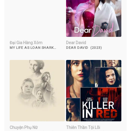
Đại Gia Hàng Xóm
Dear David
MY LIFE AS LOAN SHARK
DEAR DAVID (2023)
(2019)
Chuyện Phụ Nữ
Thiên Thần Tội Lỗi