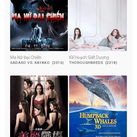
Ma Nữ Đại Chiến
Kế Hoạch Giết Dượng
SADAKO VS. KAYAKO (2016)
THOROUGHBREDS (2018)