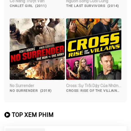
Cô Nàng Trượt Ván
Nguồn Sống Cuối Cùng
CHALET GIRL (2011)
THE LAST SURVIVORS (2014)
No Surrender
Cross: Sự Trỗi Dậy Của Những
Kẻ Phản Diện
NO SURRENDER (2018)
CROSS: RISE OF THE VILLAINS
(2019)
TOP XEM PHIM