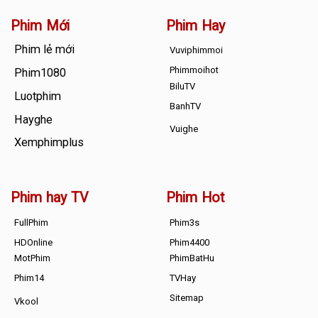
Phim Mới
Phim Hay
Phim lẻ mới
Vuviphimmoi
Phimmoihot
Phim1080
BiluTV
Luotphim
BanhTV
Hayghe
Vuighe
Xemphimplus
Phim hay TV
Phim Hot
FullPhim
Phim3s
HDOnline
Phim4400
MotPhim
PhimBatHu
Phim14
TVHay
Sitemap
Vkool