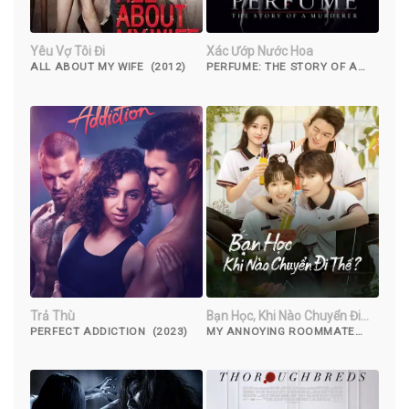
Yêu Vợ Tôi Đi
Xác Ướp Nước Hoa
ALL ABOUT MY WIFE (2012)
PERFUME: THE STORY OF A
MURDERER (2006)
Trả Thù
Bạn Học, Khi Nào Chuyển Đi
Thế?
PERFECT ADDICTION (2023)
MY ANNOYING ROOMMATE
(2023)