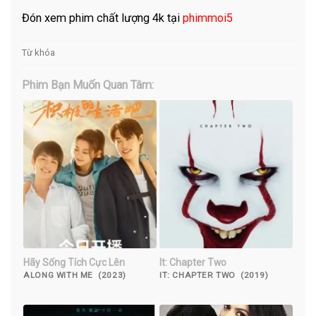
Đón xem phim chất lượng 4k tại
phimmoi5
Từ khóa
Phim Bạn Muốn Quan Tâm:
Hãy Sống Tích Cực Lên
It: Chapter Two
ALONG WITH ME (2023)
IT: CHAPTER TWO (2019)