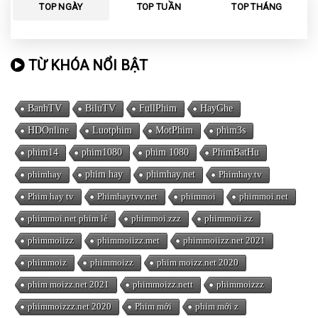
TOP NGÀY
TOP TUẦN
TOP THÁNG
TỪ KHÓA NỔI BẬT
BanhTV
BiluTV
FullPhim
HayGhe
HDOnline
Luotphim
MotPhim
phim3s
phim14
phim1080
phim 1080
PhimBatHu
phimhay
phim hay
phimhay.net
Phimhay.tv
Phim hay tv
Phimhaytvv.net
phimmoi
phimmoi.net
phimmoi.net phim lẻ
phimmoi.zzz
phimmoii.zz
phimmoiizz
phimmoiizz.met
phimmoiizz.net 2021
phimmoiz
phimmoizz
phim moizz.net 2020
phim moizz.net 2021
phimmoizz.nett
phimmoizzz
phimmoizzz.net 2020
Phim mới
phim mới z