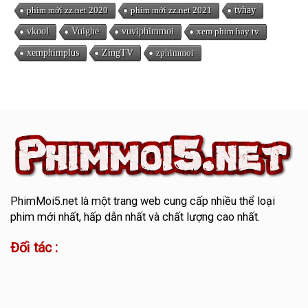
phim mới zz.net 2020
phim mới zz.net 2021
tvhay
vkool
Vuighe
vuviphimmoi
xem phim hay tv
xemphimplus
ZingTV
zphimmoi
PhimMoi5.net
là một trang web cung cấp nhiều thể loại
phim mới nhất, hấp dẫn nhất và chất lượng cao nhất.
Đối tác :