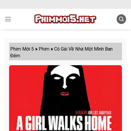
Skip
to
content
Phim Mới 5
»
Phim
»
Cô Gái Về Nhà Một Mình Ban
Đêm