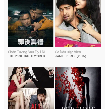
Chân Tướng Sau Tội Lỗi
Cô Dâu Điệp Viên
THE POST-TRUTH WORLD
JAMES BOND (2015)
(2022)