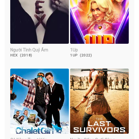
Người Tình Quỷ Ám
1Up
HEX (2018)
1UP (2022)