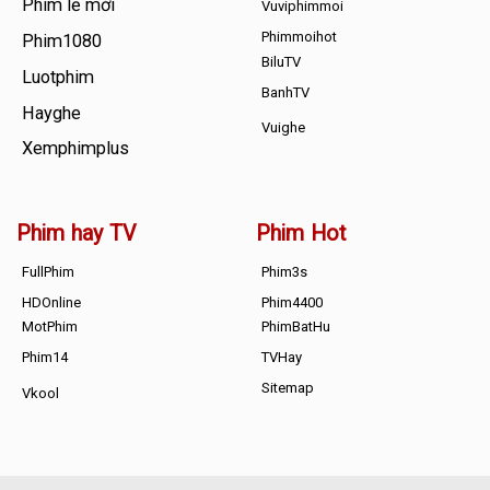
Phim lẻ mới
Vuviphimmoi
Phimmoihot
Phim1080
BiluTV
Luotphim
BanhTV
Hayghe
Vuighe
Xemphimplus
Phim hay TV
Phim Hot
FullPhim
Phim3s
HDOnline
Phim4400
MotPhim
PhimBatHu
Phim14
TVHay
Sitemap
Vkool