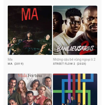
(2023)
Ma
Những cậu bé vùng ngoại ô 2
MA (2019)
STREET FLOW 2 (2023)