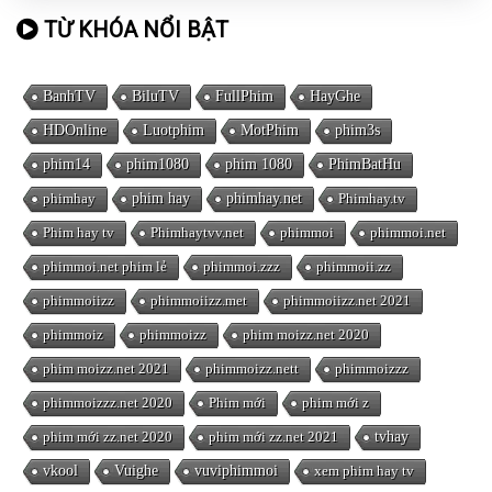
TỪ KHÓA NỔI BẬT
BanhTV
BiluTV
FullPhim
HayGhe
HDOnline
Luotphim
MotPhim
phim3s
phim14
phim1080
phim 1080
PhimBatHu
phimhay
phim hay
phimhay.net
Phimhay.tv
Phim hay tv
Phimhaytvv.net
phimmoi
phimmoi.net
phimmoi.net phim lẻ
phimmoi.zzz
phimmoii.zz
phimmoiizz
phimmoiizz.met
phimmoiizz.net 2021
phimmoiz
phimmoizz
phim moizz.net 2020
phim moizz.net 2021
phimmoizz.nett
phimmoizzz
phimmoizzz.net 2020
Phim mới
phim mới z
phim mới zz.net 2020
phim mới zz.net 2021
tvhay
vkool
Vuighe
vuviphimmoi
xem phim hay tv