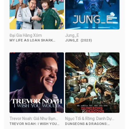
Đại Gia Hàng Xóm
Jung_E
MY LIFE AS LOAN SHARK
JUNG_E (2023)
(2019)
Trevor Noah: Giá Như Bạn…
Ngục Tối & Rồng: Danh Dự
Của Kẻ Trộm
TREVOR NOAH: I WISH YOU
DUNGEONS & DRAGONS:
WOULD (2022)
HONOR AMONG THIEVES