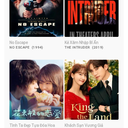
No Escape
Kẻ Xâm Nhập Bí Ẩn
NO ESCAPE (1994)
THE INTRUDER (2019)
Tình Ta Đẹp Tựa Đóa Hoa
Khách Sạn Vương Giả