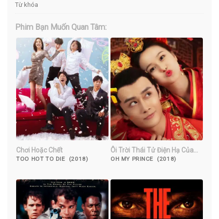
Từ khóa
Phim Bạn Muốn Quan Tâm:
Chơi Hoặc Chết
Ôi Trời Thái Tử Điện Hạ Của
Tôi
TOO HOT TO DIE (2018)
OH MY PRINCE (2018)