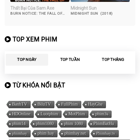
Thất Bại Của Sam Axe
Midnight Sun
BURN NOTICE: THE FALL OF
MIDNIGHT SUN (2018)
SAM AXE (2011)
TOP XEM PHIM
TOP NGÀY
TOP TUẦN
TOP THÁNG
TỪ KHÓA NỔI BẬT
BanhTV
BiluTV
FullPhim
HayGhe
HDOnline
Luotphim
MotPhim
phim3s
phim14
phim1080
phim 1080
PhimBatHu
phimhay
phim hay
phimhay.net
Phimhay.tv