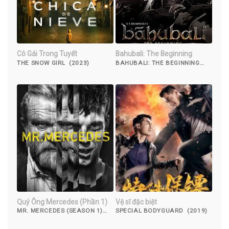
Cô Gái Trong Tuyết
Bahubali: The Beginning
THE SNOW GIRL (2023)
BAHUBALI: THE BEGINNING
(2015)
Quý Ông Mercedes (Phần 1)
Vệ sĩ đặc biệt
MR. MERCEDES (SEASON 1)
SPECIAL BODYGUARD (2019)
(2017)