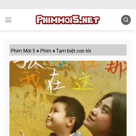
Skip
to
content
Phim Mới 5
»
Phim
»
Tạm biệt con tôi