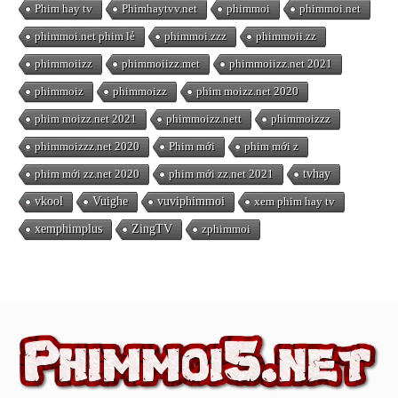
Phim hay tv
Phimhaytvv.net
phimmoi
phimmoi.net
phimmoi.net phim lẻ
phimmoi.zzz
phimmoii.zz
phimmoiizz
phimmoiizz.met
phimmoiizz.net 2021
phimmoiz
phimmoizz
phim moizz.net 2020
phim moizz.net 2021
phimmoizz.nett
phimmoizzz
phimmoizzz.net 2020
Phim mới
phim mới z
phim mới zz.net 2020
phim mới zz.net 2021
tvhay
vkool
Vuighe
vuviphimmoi
xem phim hay tv
xemphimplus
ZingTV
zphimmoi