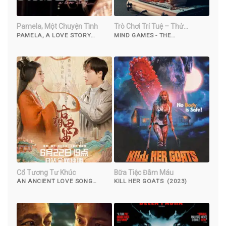
Pamela, Một Chuyện Tình
Trò Chơi Trí Tuệ – Thử
Nghiệm
PAMELA, A LOVE STORY
MIND GAMES - THE
(2023)
EXPERIMENT (2023)
Cổ Tương Tư Khúc
Bữa Tiệc Đẫm Máu
AN ANCIENT LOVE SONG
KILL HER GOATS (2023)
(2023)