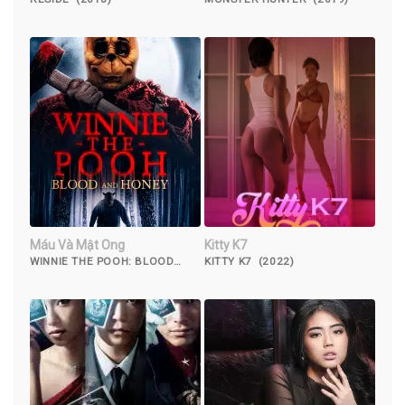
Máu Và Mật Ong
Kitty K7
WINNIE THE POOH: BLOOD
KITTY K7 (2022)
AND HONEY (2023)