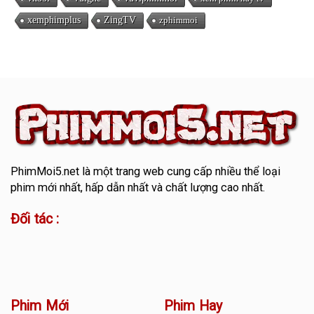
xemphimplus
ZingTV
zphimmoi
PhimMoi5.net
là một trang web cung cấp nhiều thể loại
phim mới nhất, hấp dẫn nhất và chất lượng cao nhất.
Đối tác :
Phim Mới
Phim Hay