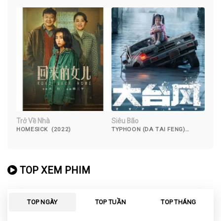
Trở Về Nhà
Siêu Bão
HOMESICK (2022)
TYPHOON (DA TAI FENG)
(2022)
TOP XEM PHIM
TOP NGÀY
TOP TUẦN
TOP THÁNG