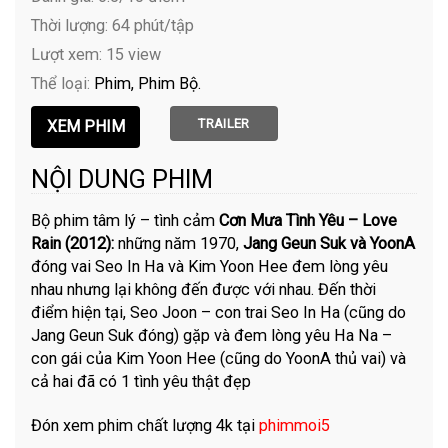
Thời lượng: 64 phút/tập
Lượt xem: 15 view
Thể loại:
Phim
Phim Bộ
TRAILER
NỘI DUNG PHIM
Bộ phim tâm lý – tình cảm
Cơn Mưa Tình Yêu – Love
Rain (2012):
những năm 1970,
Jang Geun Suk và YoonA
đóng vai Seo In Ha và Kim Yoon Hee đem lòng yêu
nhau nhưng lại không đến được với nhau. Đến thời
điểm hiện tại, Seo Joon – con trai Seo In Ha (cũng do
Jang Geun Suk đóng) gặp và đem lòng yêu Ha Na –
con gái của Kim Yoon Hee (cũng do YoonA thủ vai) và
cả hai đã có 1 tình yêu thật đẹp
Đón xem phim chất lượng 4k tại
phimmoi5