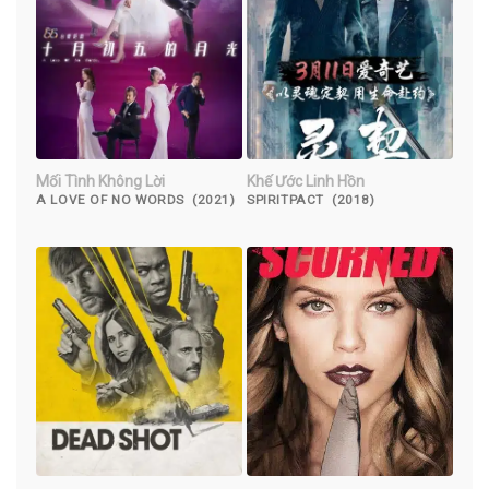
Mối Tình Không Lời
Khế Ước Linh Hồn
A LOVE OF NO WORDS (2021)
SPIRITPACT (2018)