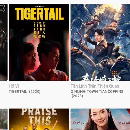
Hổ Vĩ
Tần Lĩnh Trấn Thiên Quan
TIGERTAIL (2020)
QINLING TOWN TIANCOFFINS
(2023)