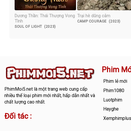
Dương Thần: Thái Thượng Vong
Trại hè dũng cảm
Tình
CAMP COURAGE (2023)
SOUL OF LIGHT (2023)
Phim Mớ
Phim lẻ mới
PhimMoi5.net
là một trang web cung cấp
Phim1080
nhiều thể loại phim mới nhất, hấp dẫn nhất và
Luotphim
chất lượng cao nhất.
Hayghe
Đối tác :
Xemphimplu