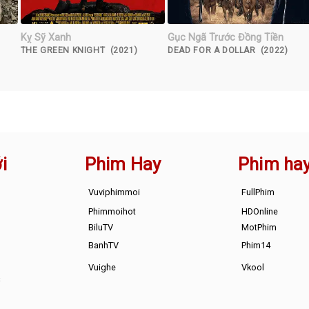
Kỵ Sỹ Xanh
Gục Ngã Trước Đồng Tiền
THE GREEN KNIGHT (2021)
DEAD FOR A DOLLAR (2022)
i
Phim Hay
Phim ha
Vuviphimmoi
FullPhim
Phimmoihot
HDOnline
BiluTV
MotPhim
BanhTV
Phim14
Vuighe
Vkool
s