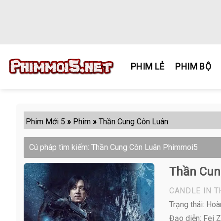
Skip
to
content
PHIM LẺ
PHIM BỘ
Phim Mới 5
»
Phim
»
Thần Cung Côn Luân
Cú pháp tìm kiếm: Thần Cung Côn Luân Phimmoi5
Thần Cun
CANDLE IN 
Trạng thái: Hoà
Đạo diễn: Fei 