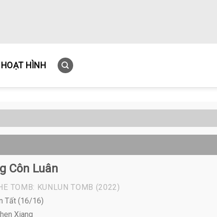
HOẠT HÌNH
g Côn Luân
THE TOMB: KUNLUN TOMB
(2022)
n Tất (16/16)
Zhen Xiang