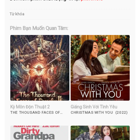
Từ khóa
Phim Bạn Muốn Quan Tâm:
Kỳ Môn Độn Thuật 2
Giáng Sinh Với Tình Yêu
THE THOUSAND FACES OF
CHRISTMAS WITH YOU (2022)
DUNSHU 2 (2023)