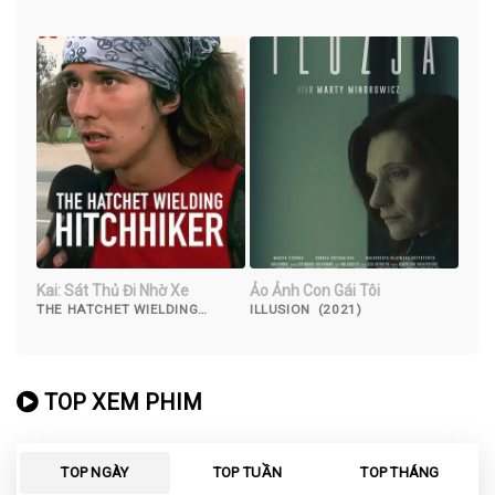
BREATH (2022)
VOLUME 3 (2023)
Kai: Sát Thủ Đi Nhờ Xe
Ảo Ảnh Con Gái Tôi
THE HATCHET WIELDING
ILLUSION (2021)
HITCHHIKER (2023)
TOP XEM PHIM
TOP NGÀY
TOP TUẦN
TOP THÁNG