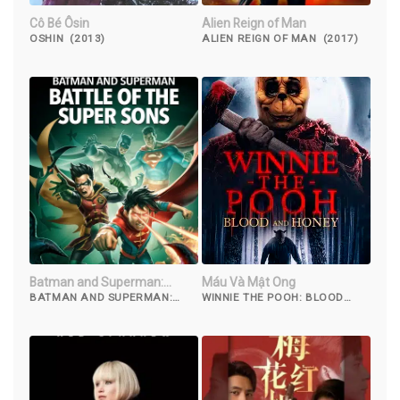
Cô Bé Ôsin
Alien Reign of Man
OSHIN (2013)
ALIEN REIGN OF MAN (2017)
Batman and Superman:
Máu Và Mật Ong
Battle of the Super Sons
BATMAN AND SUPERMAN:
WINNIE THE POOH: BLOOD
BATTLE OF THE SUPER SONS
AND HONEY (2023)
(2022)