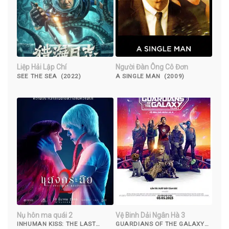
Liệp Hải Lập Chí
Người Đàn Ông Cô Đơn
SEE THE SEA (2022)
A SINGLE MAN (2009)
Nụ hôn ma quái 2
Vệ Binh Dải Ngân Hà 3
INHUMAN KISS: THE LAST
GUARDIANS OF THE GALAXY