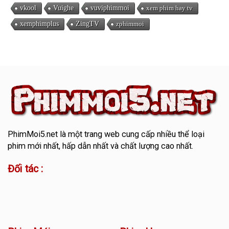
vkool
Vuighe
vuviphimmoi
xem phim hay tv
xemphimplus
ZingTV
zphimmoi
PhimMoi5.net
là một trang web cung cấp nhiều thể loại
phim mới nhất, hấp dẫn nhất và chất lượng cao nhất.
Đối tác :