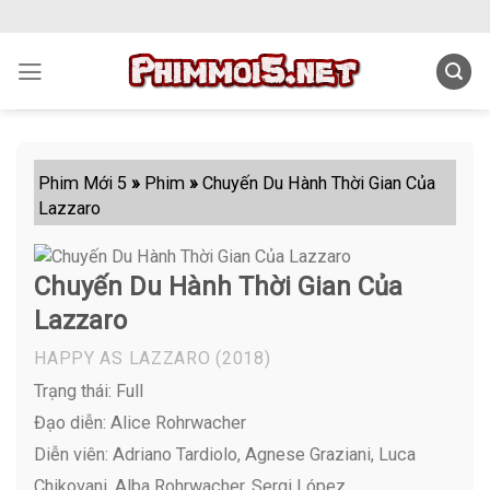
Skip
to
content
Phim Mới 5
»
Phim
»
Chuyến Du Hành Thời Gian Của
Lazzaro
Chuyến Du Hành Thời Gian Của
Lazzaro
HAPPY AS LAZZARO
(2018)
Trạng thái: Full
Đạo diễn: Alice Rohrwacher
Diễn viên:
Adriano Tardiolo, Agnese Graziani, Luca
Chikovani, Alba Rohrwacher, Sergi López ,...