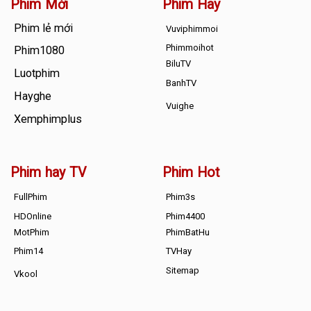
Phim Mới
Phim Hay
Phim lẻ mới
Vuviphimmoi
Phimmoihot
Phim1080
BiluTV
Luotphim
BanhTV
Hayghe
Vuighe
Xemphimplus
Phim hay TV
Phim Hot
FullPhim
Phim3s
HDOnline
Phim4400
MotPhim
PhimBatHu
Phim14
TVHay
Sitemap
Vkool