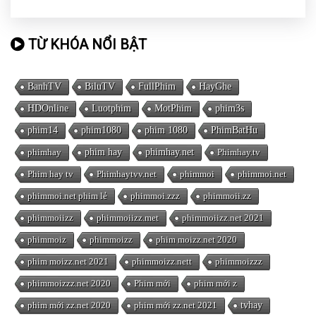
TỪ KHÓA NỔI BẬT
BanhTV
BiluTV
FullPhim
HayGhe
HDOnline
Luotphim
MotPhim
phim3s
phim14
phim1080
phim 1080
PhimBatHu
phimhay
phim hay
phimhay.net
Phimhay.tv
Phim hay tv
Phimhaytvv.net
phimmoi
phimmoi.net
phimmoi.net phim lẻ
phimmoi.zzz
phimmoii.zz
phimmoiizz
phimmoiizz.met
phimmoiizz.net 2021
phimmoiz
phimmoizz
phim moizz.net 2020
phim moizz.net 2021
phimmoizz.nett
phimmoizzz
phimmoizzz.net 2020
Phim mới
phim mới z
phim mới zz.net 2020
phim mới zz.net 2021
tvhay