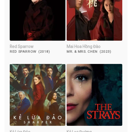
Red Sparrow
Mai Hoa Hồng Đào
RED SPARROW (2018)
MR. & MRS. CHEN (2023)
Kẻ Lừa Đảo
Kẻ Lạc Đường