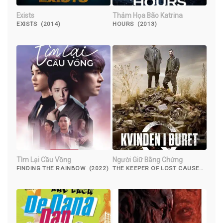
Exists
Thảm Họa Bão Katrina
EXISTS (2014)
HOURS (2013)
Tìm Lại Cầu Vồng
Người Giữ Bằng Chứng
FINDING THE RAINBOW (2022)
THE KEEPER OF LOST CAUSES
(2013)