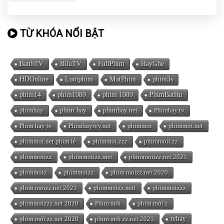
TỪ KHÓA NỔI BẬT
BanhTV
BiluTV
FullPhim
HayGhe
HDOnline
Luotphim
MotPhim
phim3s
phim14
phim1080
phim 1080
PhimBatHu
phimhay
phim hay
phimhay.net
Phimhay.tv
Phim hay tv
Phimhaytvv.net
phimmoi
phimmoi.net
phimmoi.net phim lẻ
phimmoi.zzz
phimmoii.zz
phimmoiizz
phimmoiizz.met
phimmoiizz.net 2021
phimmoiz
phimmoizz
phim moizz.net 2020
phim moizz.net 2021
phimmoizz.nett
phimmoizzz
phimmoizzz.net 2020
Phim mới
phim mới z
phim mới zz.net 2020
phim mới zz.net 2021
tvhay