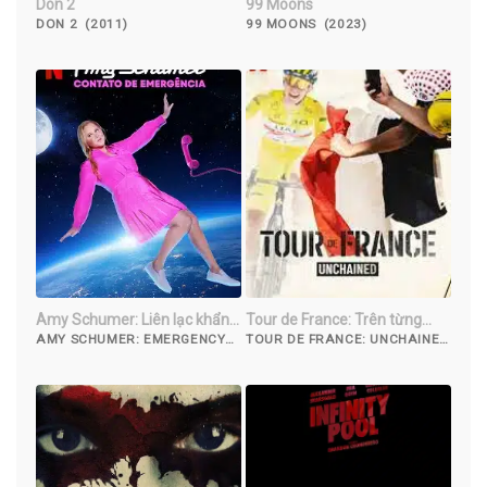
Don 2
99 Moons
DON 2 (2011)
99 MOONS (2023)
Amy Schumer: Liên lạc khẩn
Tour de France: Trên từng
cấp
dặm đường
AMY SCHUMER: EMERGENCY
TOUR DE FRANCE: UNCHAINED
CONTACT (2023)
(2023)