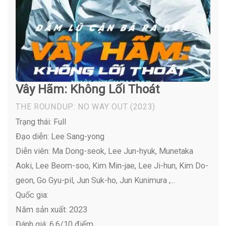
Vây Hãm: Không Lối Thoát
THE ROUNDUP: NO WAY OUT
(2023)
Trạng thái: Full
Đạo diễn: Lee Sang-yong
Diễn viên:
Ma Dong-seok, Lee Jun-hyuk, Munetaka
Aoki, Lee Beom-soo, Kim Min-jae, Lee Ji-hun, Kim Do-
geon, Go Gyu-pil, Jun Suk-ho, Jun Kunimura ,...
Quốc gia:
Năm sản xuất: 2023
Đánh giá: 6,6/10 điểm