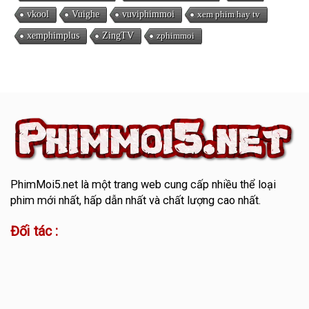
vkool
Vuighe
vuviphimmoi
xem phim hay tv
xemphimplus
ZingTV
zphimmoi
PhimMoi5.net
là một trang web cung cấp nhiều thể loại
phim mới nhất, hấp dẫn nhất và chất lượng cao nhất.
Đối tác :