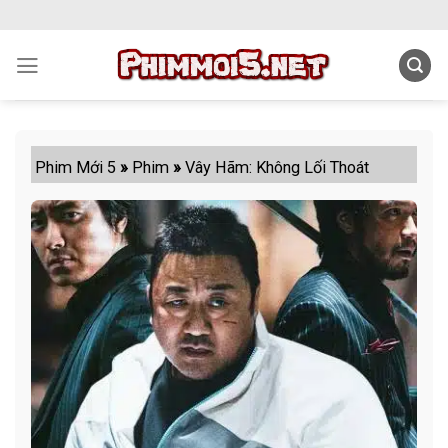
Skip
to
content
Phim Mới 5
»
Phim
»
Vây Hãm: Không Lối Thoát