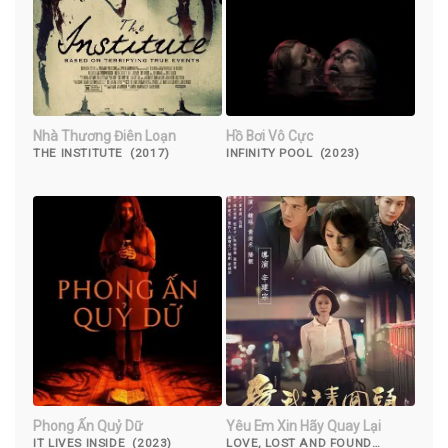
Nhà Thương Điên Loạn
Hồ Bơi Vô Cực
THE INSTITUTE (2017)
INFINITY POOL (2023)
Phong Ấn Quỷ Dữ
Yêu Em Xin Hãy Quay Lại
IT LIVES INSIDE (2023)
LOVE, LOST AND FOUND