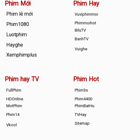
Phim Mới
Phim Hay
Phim lẻ mới
Vuviphimmoi
Phimmoihot
Phim1080
BiluTV
Luotphim
BanhTV
Hayghe
Vuighe
Xemphimplus
Phim hay TV
Phim Hot
FullPhim
Phim3s
HDOnline
Phim4400
MotPhim
PhimBatHu
Phim14
TVHay
Sitemap
Vkool