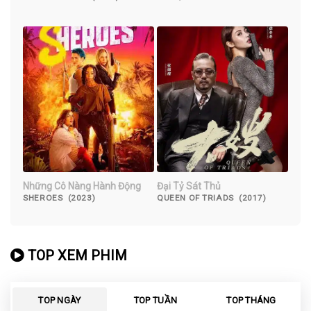
(2016)
Những Cô Nàng Hành Động
Đại Tỷ Sát Thủ
SHEROES (2023)
QUEEN OF TRIADS (2017)
TOP XEM PHIM
TOP NGÀY
TOP TUẦN
TOP THÁNG