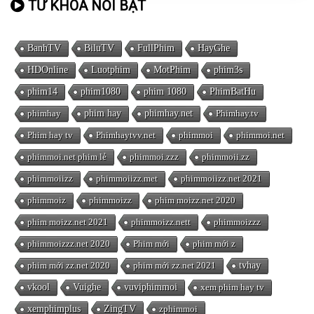
TỪ KHÓA NỔI BẬT
BanhTV
BiluTV
FullPhim
HayGhe
HDOnline
Luotphim
MotPhim
phim3s
phim14
phim1080
phim 1080
PhimBatHu
phimhay
phim hay
phimhay.net
Phimhay.tv
Phim hay tv
Phimhaytvv.net
phimmoi
phimmoi.net
phimmoi.net phim lẻ
phimmoi.zzz
phimmoii.zz
phimmoiizz
phimmoiizz.met
phimmoiizz.net 2021
phimmoiz
phimmoizz
phim moizz.net 2020
phim moizz.net 2021
phimmoizz.nett
phimmoizzz
phimmoizzz.net 2020
Phim mới
phim mới z
phim mới zz.net 2020
phim mới zz.net 2021
tvhay
vkool
Vuighe
vuviphimmoi
xem phim hay tv
xemphimplus
ZingTV
zphimmoi