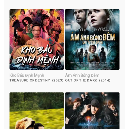
(2020)
(2019)
Kho Báu Định Mệnh
Ám Ảnh Bóng Đêm
TREASURE OF DESTINY (2023)
OUT OF THE DARK (2014)