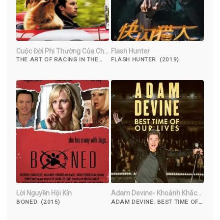
Cuộc Đời Phi Thường Của Chú
Flash Hunter
Chó Enzo
THE ART OF RACING IN THE
FLASH HUNTER (2019)
RAIN (2019)
Lời Nguyền Hội Kín
Adam Devine- Khoảnh Khắc
Tuyệt Vời Nhất
BONED (2015)
ADAM DEVINE: BEST TIME OF
OUR LIVES (2019)