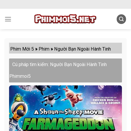
Skip
to
content
Phim Mới 5
»
Phim
»
Người Bạn Ngoài Hành Tinh
Cú pháp tìm kiếm: Người Bạn Ngoài Hành Tinh
Phimmoi5