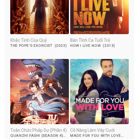
Khắc Tinh Của Quỷ
Bản Tình Ca Tuổi Trẻ
THE POPE'S EXORCIST (2023)
HOW I LIVE NOW (2013)
Toàn Chức Pháp Sư (Phần 4)
Cô Nàng Làm Váy Cưới
QUANZHI FASHI (SEASON 4)
MADE FOR YOU WITH LOVE