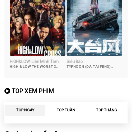
HiGH&LOW: Liên Minh Tam
Siêu Bão
Trung
HIGH & LOW THE WORST X
TYPHOON (DA TAI FENG)
(2022)
(2022)
TOP XEM PHIM
TOP NGÀY
TOP TUẦN
TOP THÁNG