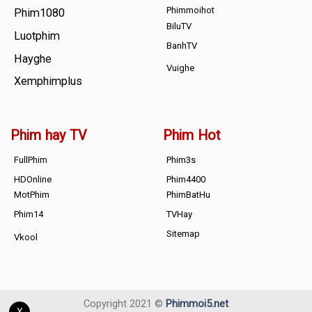
Phimmoihot
Phim1080
BiluTV
Luotphim
BanhTV
Hayghe
Vuighe
Xemphimplus
Phim hay TV
Phim Hot
FullPhim
Phim3s
HDOnline
Phim4400
MotPhim
PhimBatHu
Phim14
TVHay
Sitemap
Vkool
Copyright 2021 ©
Phimmoi5.net