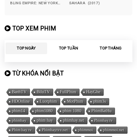
BLING EMPIRE: NEW YORK
SAHARA (2017)
(2023)
TOP XEM PHIM
TOP NGÀY
TOP TUẦN
TOP THÁNG
TỪ KHÓA NỔI BẬT
BanhTV
BiluTV
FullPhim
HayGhe
HDOnline
Luotphim
MotPhim
phim3s
phim14
phim1080
phim 1080
PhimBatHu
phimhay
phim hay
phimhay.net
Phimhay.tv
Phim hay tv
Phimhaytvv.net
phimmoi
phimmoi.net