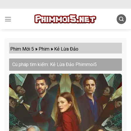
Skip
to
content
Phim Mới 5
»
Phim
»
Kẻ Lừa Đảo
Cú pháp tìm kiếm: Kẻ Lừa Đảo Phimmoi5