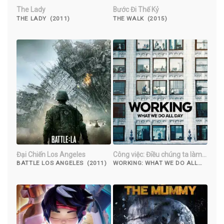
The Lady
Bước Đi Thế Kỷ
THE LADY (2011)
THE WALK (2015)
Đại Chiến Los Angeles
Công việc: Điều chúng ta làm
cả ngày
BATTLE LOS ANGELES (2011)
WORKING: WHAT WE DO ALL
DAY (2023)