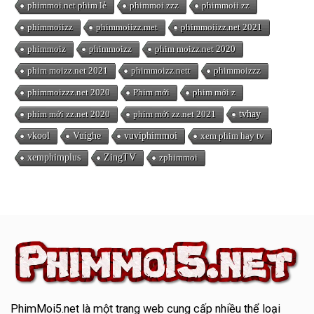
phimmoi.net phim lẻ
phimmoi.zzz
phimmoii.zz
phimmoiizz
phimmoiizz.met
phimmoiizz.net 2021
phimmoiz
phimmoizz
phim moizz.net 2020
phim moizz.net 2021
phimmoizz.nett
phimmoizzz
phimmoizzz.net 2020
Phim mới
phim mới z
phim mới zz.net 2020
phim mới zz.net 2021
tvhay
vkool
Vuighe
vuviphimmoi
xem phim hay tv
xemphimplus
ZingTV
zphimmoi
PhimMoi5.net
là một trang web cung cấp nhiều thể loại