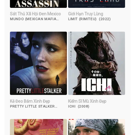
Sát Thủ Xã Hội Đen Mexico
Giới Hạn Truy Lùng
MUNDO (MEXICAN MAFIA
LIMIT (RIMITEU) (2022)
ASSASSIN) (2018)
Kẻ Đeo Bám Xinh Đẹp
Kiếm Sĩ Mù Xinh Đẹp
PRETTY LITTLE STALKER
ICHI (2008)
(2018)