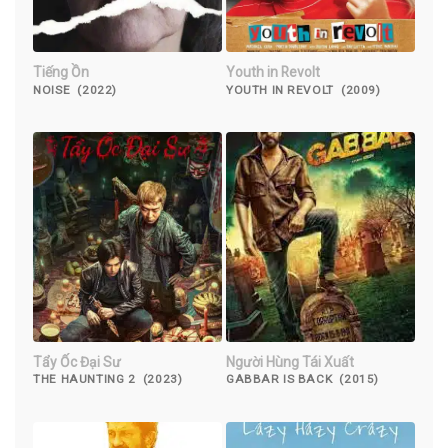
Tiếng Ồn
Youth in Revolt
NOISE (2022)
YOUTH IN REVOLT (2009)
Tẩy Ốc Đại Sư
Người Hùng Tái Xuất
THE HAUNTING 2 (2023)
GABBAR IS BACK (2015)