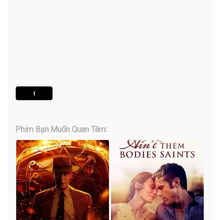
1
Phim Bạn Muốn Quan Tâm: