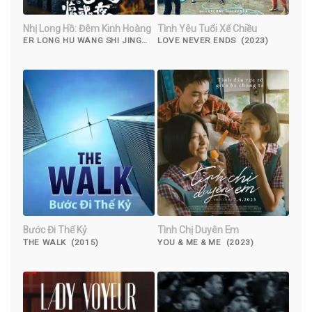
Nhị Long Hồ: Đêm Kinh Hoàng
Tình Yêu Tuổi Xế Chiều
ER LONG HU WANG SHI JING
LOVE NEVER ENDS (2023)
HUN YE (2021)
Bước Đi Thế Kỷ
Tình Chị Duyên Em
THE WALK (2015)
YOU & ME & ME (2023)