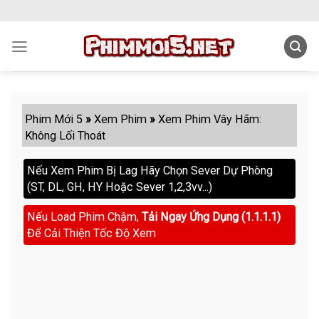
Skip
to
content
Phim Mới 5
»
Xem Phim
»
Xem Phim Vây Hãm:
Không Lối Thoát
Nếu Xem Phim Bị Lag Hãy Chọn Sever Dự Phòng
(ST, DL, GH, HY Hoặc Sever 1,2,3vv...)
Nếu Load Phim Chậm,
Tải Ngay Ứng Dụng (1.1.1.1)
Để Cải Thiện Tốc Độ Xem