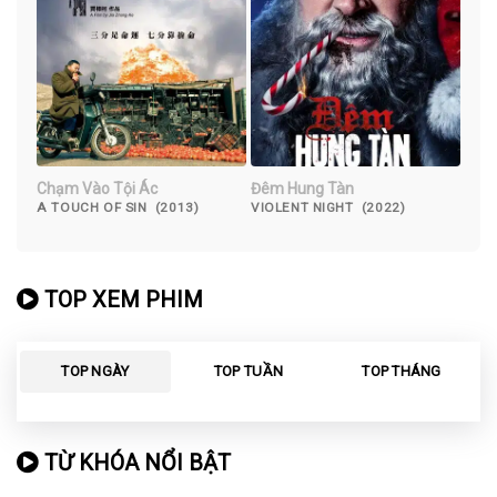
Chạm Vào Tội Ác
Đêm Hung Tàn
A TOUCH OF SIN (2013)
VIOLENT NIGHT (2022)
TOP XEM PHIM
TOP NGÀY
TOP TUẦN
TOP THÁNG
TỪ KHÓA NỔI BẬT