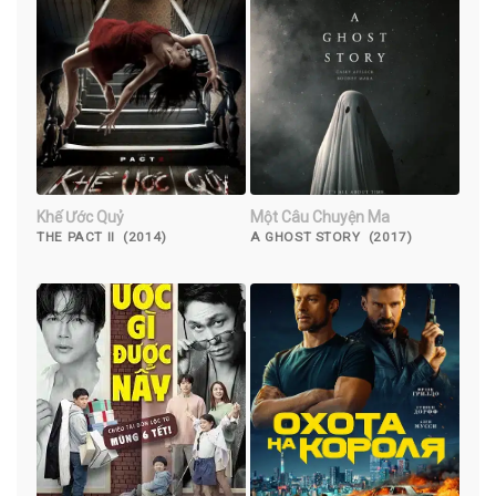
Khế Ước Quỷ
Một Câu Chuyện Ma
THE PACT II (2014)
A GHOST STORY (2017)