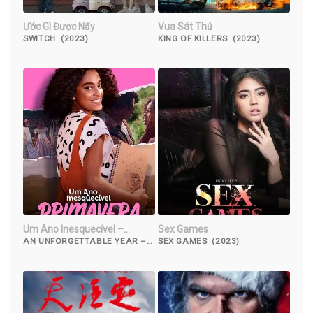
Ước Gì Được Nấy
Vua Sát Thủ
SWITCH (2023)
KING OF KILLERS (2023)
Um Ano Inesquecível –
Sex Games
Primavera
AN UNFORGETTABLE YEAR –
SEX GAMES (2023)
SPRING (2023)