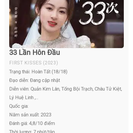
33 Lần Hôn Đầu
FIRST KISSES
(2023)
Trạng thái: Hoàn Tất (18/18)
Đạo diễn: Đang cập nhật
Diễn viên:
Quản Kim Lân, Tống Bội Trạch, Châu Tử Kiệt,
Lý Huệ Linh ,...
Quốc gia:
Năm sản xuất: 2023
Đánh giá: 4,8/10 điểm
Thời lượng: 7 phút/tập