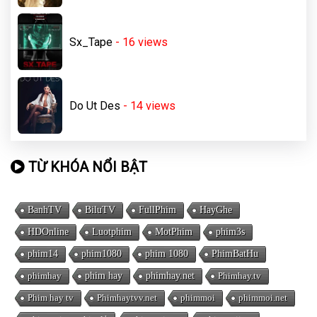
Sx_Tape
- 16
views
Do Ut Des
- 14
views
TỪ KHÓA NỔI BẬT
BanhTV
BiluTV
FullPhim
HayGhe
HDOnline
Luotphim
MotPhim
phim3s
phim14
phim1080
phim 1080
PhimBatHu
phimhay
phim hay
phimhay.net
Phimhay.tv
Phim hay tv
Phimhaytvv.net
phimmoi
phimmoi.net