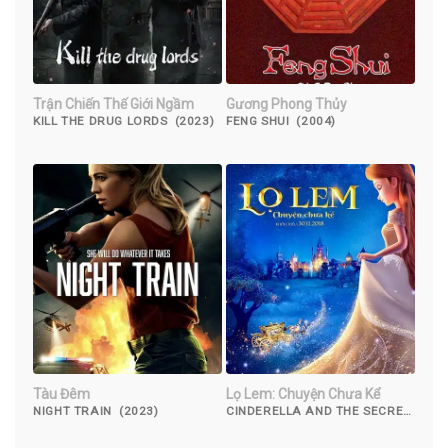
Trận Chiến Thế Giới Ngầm
Gương Phong Thủy
KILL THE DRUG LORDS (2023)
FENG SHUI (2004)
Tàu Đêm
Lọ Lem: Chuyện Chưa Kể
NIGHT TRAIN (2023)
CINDERELLA AND THE SECRET
PRINCE (2018)