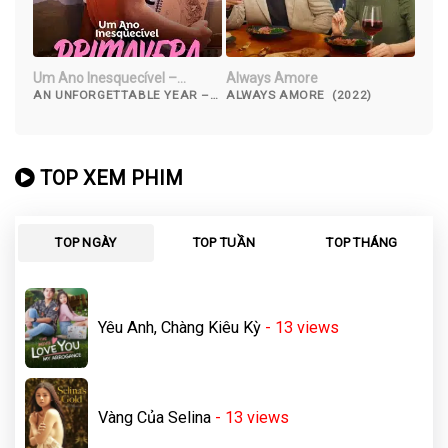
Um Ano Inesquecível –
Always Amore
Primavera
AN UNFORGETTABLE YEAR –
ALWAYS AMORE (2022)
SPRING (2023)
TOP XEM PHIM
TOP NGÀY
TOP TUẦN
TOP THÁNG
Yêu Anh, Chàng Kiêu Kỳ
- 13
views
Vàng Của Selina
- 13
views