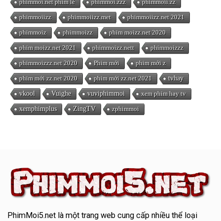
phimmoi.net phim lẻ
phimmoi.zzz
phimmoii.zz
phimmoiizz
phimmoiizz.met
phimmoiizz.net 2021
phimmoiz
phimmoizz
phim moizz.net 2020
phim moizz.net 2021
phimmoizz.nett
phimmoizzz
phimmoizzz.net 2020
Phim mới
phim mới z
phim mới zz.net 2020
phim mới zz.net 2021
tvhay
vkool
Vuighe
vuviphimmoi
xem phim hay tv
xemphimplus
ZingTV
zphimmoi
PhimMoi5.net
là một trang web cung cấp nhiều thể loại