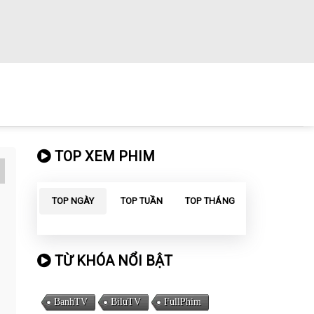
TOP XEM PHIM
TOP NGÀY
TOP TUẦN
TOP THÁNG
TỪ KHÓA NỔI BẬT
BanhTV
BiluTV
FullPhim