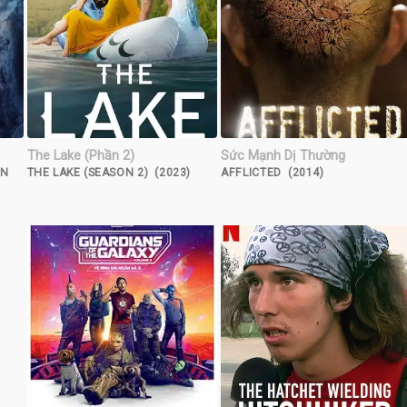
The Lake (Phần 2)
Sức Mạnh Dị Thường
UN
THE LAKE (SEASON 2) (2023)
AFFLICTED (2014)