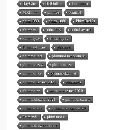
HayGhe
HDOnline
Luotphim
MotPhim
phim3s
phim14
phim1080
phim 1080
PhimBatHu
phimhay
phim hay
phimhay.net
Phimhay.tv
Phim hay tv
Phimhaytvv.net
phimmoi
phimmoi.net
phimmoi.net phim lẻ
phimmoi.zzz
phimmoii.zz
phimmoiizz
phimmoiizz.met
phimmoiizz.net 2021
phimmoiz
phimmoizz
phim moizz.net 2020
phim moizz.net 2021
phimmoizz.nett
phimmoizzz
phimmoizzz.net 2020
Phim mới
phim mới z
phim mới zz.net 2020