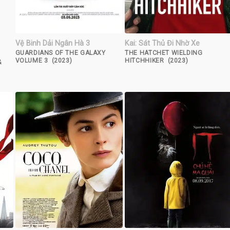
Vệ Binh Dải Ngân Hà 3
Kai: Sát Thủ Đi Nhờ Xe
GUARDIANS OF THE GALAXY
THE HATCHET WIELDING
VOLUME 3 (2023)
HITCHHIKER (2023)
&