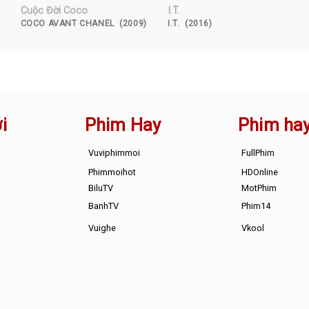
Cuộc Đời Coco
I.T.
COCO AVANT CHANEL (2009)
I.T. (2016)
i
Phim Hay
Phim ha
Vuviphimmoi
FullPhim
Phimmoihot
HDOnline
BiluTV
MotPhim
BanhTV
Phim14
Vuighe
Vkool
s