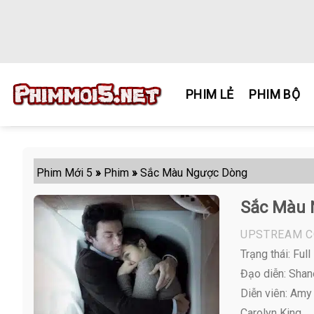
Skip
to
content
PHIM LẺ
PHIM BỘ
Phim Mới 5
»
Phim
»
Sắc Màu Ngược Dòng
Sắc Màu 
UPSTREAM C
Trạng thái: Full
Đạo diễn: Shan
Diễn viên:
Amy S
Carolyn King ,...