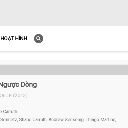
HOẠT HÌNH
Ngược Dòng
OLOR
(2013)
e Carruth
eimetz, Shane Carruth, Andrew Sensenig, Thiago Martins,