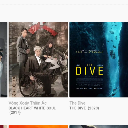
Vòng Xoáy Thiện Ác
The Dive
BLACK HEART WHITE SOUL
THE DIVE (2023)
(2014)