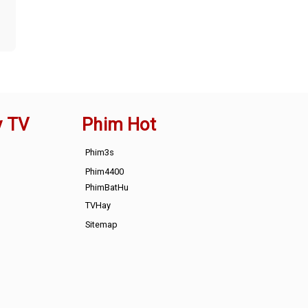
y TV
Phim Hot
Phim3s
Phim4400
PhimBatHu
TVHay
Sitemap