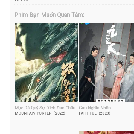
Phim Bạn Muốn Quan Tâm:
Mục Dã Quỷ Sự: Xích Đan Châu
Cửu Nghĩa Nhân
MOUNTAIN PORTER (2022)
FAITHFUL (2023)